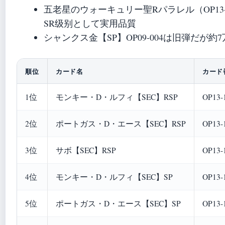
五老星のウォーキュリー聖Rパラレル（OP13-
SR级别として実用品質
シャンクス金【SP】OP09-004は旧弾だが
順位
カード名
カード
1位
モンキー・D・ルフィ【SEC】RSP
OP13-
2位
ポートガス・D・エース【SEC】RSP
OP13-
3位
サボ【SEC】RSP
OP13-
4位
モンキー・D・ルフィ【SEC】SP
OP13-
5位
ポートガス・D・エース【SEC】SP
OP13-