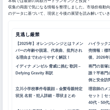
本稿では最新の高額カードランキングと投資・
収集の両面で気になる情報を整理しました。市场价格動向上
のデータに基づいて、現状と今後の展望を読み解いてい
見逃し厳禁
【2025年】オレンジレンジとは？メン
ハイラックス
バーの年齢や脱退、代表曲、批判され
売情報：標準
る理由までわかりやすく解説！
後、2026
イディナ メンゼル 脅威に挑む 歌詞 –
将門の首塚
Defying Gravity 和訳
誰？平将門
例と安全訪
立川小学校事件母親顔 – 金髪母親特定
理容師のメ
状況 名前・犯人詳細・罪状まとめ
セット｜セ
40代・50