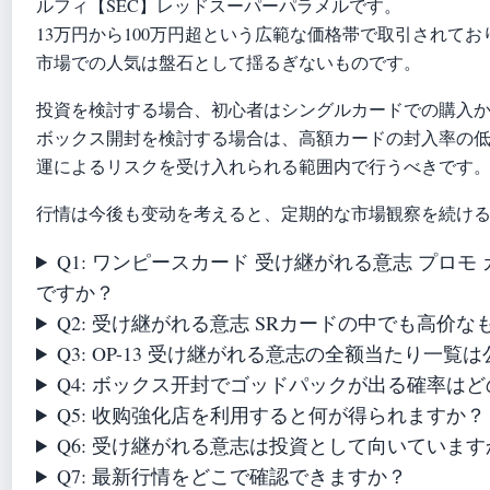
ルフィ【SEC】レッドスーパーパラメルです。
13万円から100万円超という広範な価格帯で取引されてお
市場での人気は盤石として揺るぎないものです。
投資を検討する場合、初心者はシングルカードでの購入
ボックス開封を検討する場合は、高額カードの封入率の
運によるリスクを受け入れられる範囲内で行うべきです
行情は今後も变动を考えると、定期的な市場観察を続け
Q1: ワンピースカード 受け継がれる意志 プロ
ですか？
Q2: 受け継がれる意志 SRカードの中でも高价
Q3: OP-13 受け継がれる意志の全额当たり一
Q4: ボックス开封でゴッドパックが出る確率は
Q5: 收购強化店を利用すると何が得られますか？
Q6: 受け継がれる意志は投資として向いています
Q7: 最新行情をどこで確認できますか？