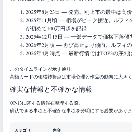
2025年8月23日
― 発売。刚上市の最中は高
2025年11月頃
― 相場がピーク接近。ルフィ
が初めて100万円超を記録
2025年12月15日
― 一部データで価格下落傾
2026年2月頃
― 再び高止まり傾向。ルフィ
2026年4月時点
― 最新行情ではTOP3の序列
このタイムラインが示す通り、
高額カードの価格转折点は市場心理と作品の動向に大き
確実な情報と不確かな情報
OP-13に関する情報在整理する際、
确认できる事项と不確かな事项を分明にする必要があり
カテゴリ
内容