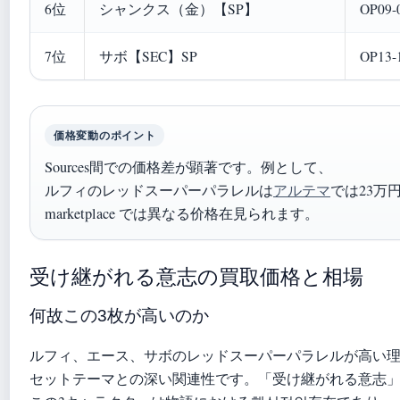
6位
シャンクス（金）【SP】
OP09-
7位
サボ【SEC】SP
OP13-
価格変動のポイント
Sources間での価格差が顕著です。例として、
ルフィのレッドスーパーパラレルは
アルテマ
では23万
marketplace では異なる价格在見られます。
受け継がれる意志の買取価格と相場
何故この3枚が高いのか
ルフィ、エース、サボのレッドスーパーパラレルが高い
セットテーマとの深い関連性です。「受け継がれる意志