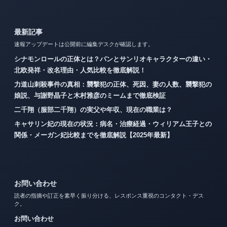
最新記事
速報アップデートは公開前に編集デスクが確認します。
シナモンロールの正体とは？パンとサンリオキャラクターの違い・
北欧発祥・改名理由・人気比較を徹底解説！
力道山刺殺事件の真相：襲撃犯の正体、死因、妻の人数、襲撃犯の
娘説、与謝野晶子と木村雅彦のミームまで徹底検証
二千翔（服部二千翔）の実父や年収、現在の職業は？
キャサリン妃の現在の状況：病名・治療経過・ウィリアム王子との
関係・メーガン妃比較までを徹底解説【2025年最新】
お問い合わせ
読者の指摘や訂正を素早く振り分ける、レスポンス重視のコンタクト・デス
ク。
お問い合わせ