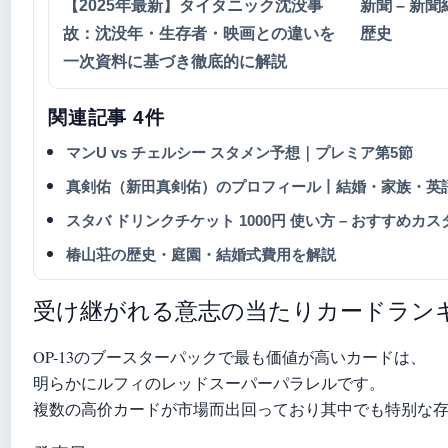
【2025年最新】タイタニック沈没事
新聞 – 新
故：沈没年・生存者・映画との違いを
歴史
一次資料に基づき徹底的に解説
関連記事 4件
マンU vs チェルシー スタメン予想｜プレミア第5節
真剣佑（新田真剣佑）のプロフィール丨結婚・家族・英
スタバ ドリンクチケット 1000円 使い方 – おすすめ
椿山荘の歴史・庭園・結婚式費用を解説
受け継がれる意志の当たりカードラン
OP-13のブースターパックで最も価値が高いカードは、
明らかにルフィのレッドスーパーパラレルです。
複数の高价カードが市場而出回っており其中でも特别な