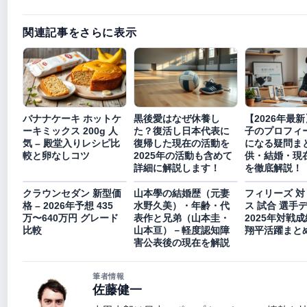
関連記事をさらに表示
バナナケーキ ホットケ
黒後愛はなぜ休養し
【2026年最
ーキミックス 200g 人
た？復活し日本代表に
子のプロフィ
気 – 殿堂入りレシピ比
復帰した現在の活動を
になる疑問まと
較と卵なしコツ
2025年の活動も含めて
供・結婚・現
詳細に解説します！
を徹底解説！
クラウンセダン 新型価
山本學の結婚歴（元妻
フィリーズ 対
格 – 2026年予想 435
水野久美）・年齢・代
ス 試合 選手デ
万〜640万円 グレード
表作と兄弟（山本圭・
2025年対戦
比較
山本亘）－軽度認知障
翔平活躍まと
害公表後の現在を解説
筆者情報
佐藤健一