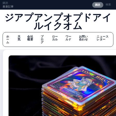
購読
検索
購読
最新記事
ジアプアンプオプドアイ
ルイクオム
ホ
天
会社
ブ
ロー
ワー
お問い
ニュース
ー
気
概要
ロ
カル
ルド
合わせ
レター
ム
グ