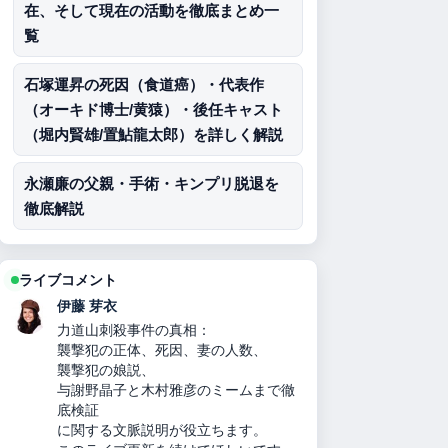
在、そして現在の活動を徹底まとめ一
覧
石塚運昇の死因（食道癌）・代表作
（オーキド博士/黄猿）・後任キャスト
（堀内賢雄/置鮎龍太郎）を詳しく解説
永瀬廉の父親・手術・キンプリ脱退を
徹底解説
ライブコメント
伊藤 芽衣
力道山刺殺事件の真相：
襲撃犯の正体、死因、妻の人数、
襲撃犯の娘説、
与謝野晶子と木村雅彦のミームまで徹
底検証
に関する文脈説明が役立ちます。