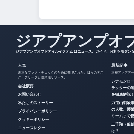
ジアプアンプオ
ジアプアンプオプドアイルイクオム はニュース、ガイド、分析をモダン
人気
最新記事
迅速なファクトチェックのために整理された、日々のデス
速報アップデ
ク・ブリーフと信頼性リソース。
シナモンロ
会社概要
ラクターの
お問い合わせ
を徹底解説
私たちのストーリー
力道山刺殺
の人数、襲
プライバシーポリシー
ミームまで
クッキーポリシー
二千翔（服
ニュースレター
は？