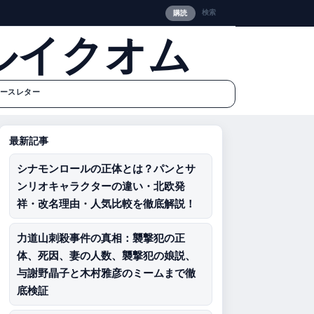
検索
購読
ルイクオム
ースレター
最新記事
シナモンロールの正体とは？パンとサ
ンリオキャラクターの違い・北欧発
祥・改名理由・人気比較を徹底解説！
力道山刺殺事件の真相：襲撃犯の正
体、死因、妻の人数、襲撃犯の娘説、
与謝野晶子と木村雅彦のミームまで徹
底検証