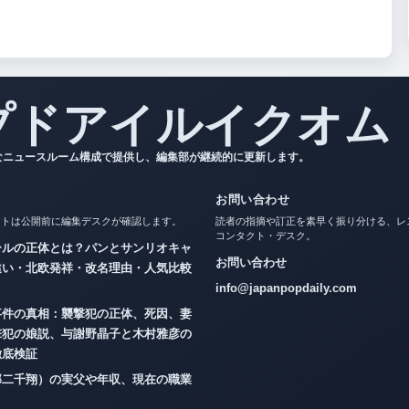
プドアイルイクオム
なニュースルーム構成で提供し、編集部が継続的に更新します。
お問い合わせ
ートは公開前に編集デスクが確認します。
読者の指摘や訂正を素早く振り分ける、レ
コンタクト・デスク。
ールの正体とは？パンとサンリオキャ
お問い合わせ
違い・北欧発祥・改名理由・人気比較
！
info@japanpopdaily.com
事件の真相：襲撃犯の正体、死因、妻
撃犯の娘説、与謝野晶子と木村雅彦の
徹底検証
部二千翔）の実父や年収、現在の職業