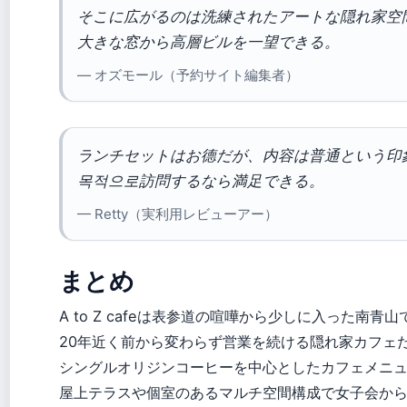
そこに広がるのは洗練されたアートな隠れ家空
大きな窓から高層ビルを一望できる。
— オズモール（予約サイト編集者）
ランチセットはお德だが、内容は普通という印
목적으로訪問するなら満足できる。
— Retty（実利用レビューアー）
まとめ
A to Z cafeは表参道の喧嘩から少しに入った南青山
20年近く前から変わらず営業を続ける隠れ家カフェ
シングルオリジンコーヒーを中心としたカフェメニ
屋上テラスや個室のあるマルチ空間構成で女子会か