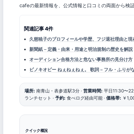
cafeの最新情報を、公式情報と口コミの両面から検
関連記事 4件
久慈暁子のプロフィールや学歴、フジ退社理由と現
新聞紙 – 定義・由来・用途と明治規制の歴史を解説
オーディション合格方法と危ない事務所の見分け方
ピノキオピー ねぇねぇねぇ。 歌詞 – フル・ふりが
場所:
南青山・表参道駅3分 ·
営業時間:
平日11:30〜22:
ランチセット ·
予約:
食べログ経由可能 ·
価格帯:
￥1,0
クイック概況