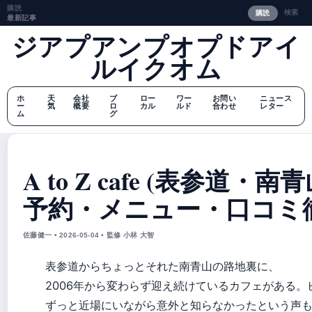
購読
検索
購読
最新記事
ジアプアンプオプドアイ
ルイクオム
ホ
天
会社
ブ
ロー
ワー
お問い
ニュース
ー
気
概要
ロ
カル
ルド
合わせ
レター
ム
グ
A to Z cafe (表参道・
予約・メニュー・口コミ
佐藤健一 • 2026-05-04 • 監修 小林 大智
表参道からちょっとそれた南青山の路地裏に、
2006年から変わらず迎え続けているカフェがある。
ずっと近場にいながら意外と知らなかったという声もかけ