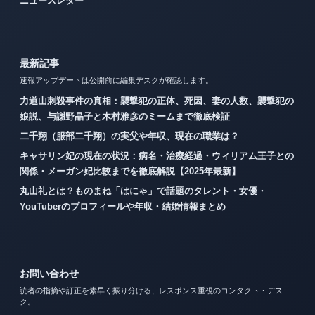
ニュースレター
最新記事
速報アップデートは公開前に編集デスクが確認します。
力道山刺殺事件の真相：襲撃犯の正体、死因、妻の人数、襲撃犯の
娘説、与謝野晶子と木村雅彦のミームまで徹底検証
二千翔（服部二千翔）の実父や年収、現在の職業は？
キャサリン妃の現在の状況：病名・治療経過・ウィリアム王子との
関係・メーガン妃比較までを徹底解説【2025年最新】
丸山礼とは？ものまね「はにゃ」で話題のタレント・女優・
YouTuberのプロフィールや年収・結婚情報まとめ
お問い合わせ
読者の指摘や訂正を素早く振り分ける、レスポンス重視のコンタクト・デス
ク。