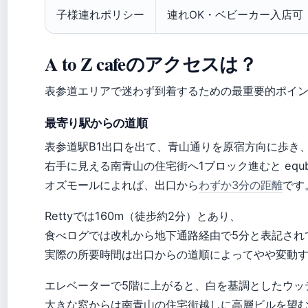
子様連れポリシー
連れOK・ベビーカー入店可
A to Z cafeのアクセスは？
表参道エリアで迷わず到着するための最重要的ポイ
最寄り駅からの道順
表参道駅B1出口を出て、青山通りを原宿方向に歩き
右手に見える南青山の住宅街へ1ブロック進むと equ
オズモールによれば、出口から
わずか3分の距離
です
Rettyでは160m（徒步約2分）とあり、
食べログでは改札から地下通路経由で5分と表記され
実際の所要時間は出口からの道順によってやや変動
エレベーターで5階に上がると、白を基調としたウッ
大きな窓からは南青山の住宅街越しに高層ビルを望む