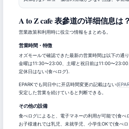
A to Z cafe 表參道の详细信息は
営業政策和利用時に役立つ情報をまとめる。
営業時間・特徴
オズモールで確認できた最新の営業時間は以下の通り：月
金曜は11:30〜23:00、土曜と祝日前は11:00〜23:0
定休日はない(食べログ).
EPARKでも同日中に开店時間変更の記載はない(
EPA
安定した営業を続けていると判断できる。
その他の設備
食べログによると、電子マネーの利用が可能で(食べロ
お子様連れでは乳児、未就学児、小学生OKで(食べロ