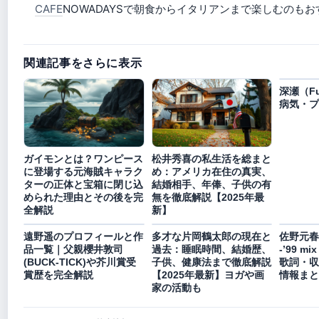
CAFE
NOWADAYSで朝食からイタリアンまで楽しむのも
関連記事をさらに表示
深瀬（F
病気・プ
ガイモンとは？ワンピース
松井秀喜の私生活を総まと
に登場する元海賊キャラク
め：アメリカ在住の真実、
ターの正体と宝箱に閉じ込
結婚相手、年俸、子供の有
められた理由とその後を完
無を徹底解説【2025年最
全解説
新】
遠野遥のプロフィールと作
多才な片岡鶴太郎の現在と
佐野元春
品一覧｜父親櫻井敦司
過去：睡眠時間、結婚歴、
-’99 m
(BUCK-TICK)や芥川賞受
子供、健康法まで徹底解説
歌詞・収
賞歴を完全解説
【2025年最新】ヨガや画
情報まと
家の活動も