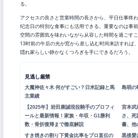
る。
アクセスの良さと営業時間の長さから、平日仕事终
纪念日の特別な食事にも活用できる。重要なのは事
空間の雰囲気を味わいながら从容した時間を過ごす
13时前の午后の光が窓から差し込む时间来訪すれば
隠れ家らしい静かなくつろぎを手にできるだろう。
見逃し厳禁
大魔神佐々木 何がすごい？日米記録と馬
島唄の
主業績
【2025年】岩田康誠現役騎手のプロフィ
宮本武
ールと最新情報！家族・年収・G1勝利
さ、死
数・骨折復帰まで徹底解説
書、他
すき焼きの割り下黄金比率をプロ直伝の
黒後愛