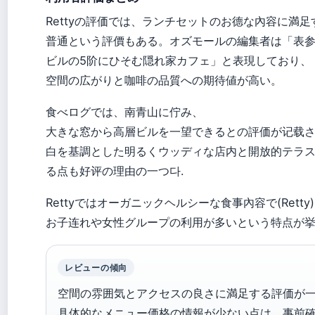
Rettyの評価では、ランチセットのお德な內容に満
普通という評價もある。オズモールの編集者は「表
ビルの5阶にひそむ隠れ家カフェ」と表現しており、
空間の広がりと咖啡の品質への期待値が高い。
食べログでは、南青山に佇み、
大きな窓から高層ビルを一望できるとの評価が记载
白を基調とした明るくウッディな店内と開放的テラス
る点も好评の理由の一つ다.
Rettyではオーガニックヘルシーな食事內容で(Retty
お子连れや女性グループの利用が多いという特点が
レビューの傾向
空間の雰囲気とアクセスの良さに満足する評価が
具体的なメニュー価格の情報が少ない点は、事前