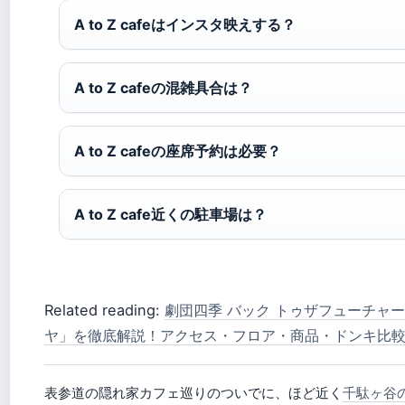
A to Z cafeはインスタ映えする？
A to Z cafeの混雑具合は？
A to Z cafeの座席予約は必要？
A to Z cafe近くの駐車場は？
Related reading:
劇団四季 バック トゥザフューチャー
ヤ」を徹底解説！アクセス・フロア・商品・ドンキ比
表参道の隠れ家カフェ巡りのついでに、ほど近く
千駄ヶ谷の