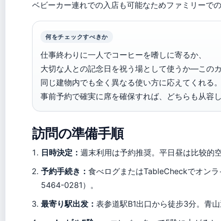
ベビーカー連れでの入店も可能なためファミリーで
何をチェックすべきか
仕事終わりに一人でコーヒーを嗜しに寄るか、
大切な人との記念日を祝う場として使うか—この
同じ建物内でも全く異なる使い方に応えてくれる
事前予約で確実に席を確保すれば、どちらも从容
訪問の準備手順
日時決定：
週末利用は予約推奨。平日昼は比较的
予約手続き：
食べログまたはTableCheckでオン
5464-0281）。
最寄り駅出发：
表参道駅B1出口から徒步3分。青