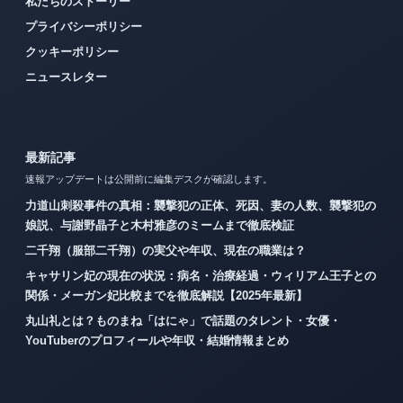
私たちのストーリー
プライバシーポリシー
クッキーポリシー
ニュースレター
最新記事
速報アップデートは公開前に編集デスクが確認します。
力道山刺殺事件の真相：襲撃犯の正体、死因、妻の人数、襲撃犯の
娘説、与謝野晶子と木村雅彦のミームまで徹底検証
二千翔（服部二千翔）の実父や年収、現在の職業は？
キャサリン妃の現在の状況：病名・治療経過・ウィリアム王子との
関係・メーガン妃比較までを徹底解説【2025年最新】
丸山礼とは？ものまね「はにゃ」で話題のタレント・女優・
YouTuberのプロフィールや年収・結婚情報まとめ