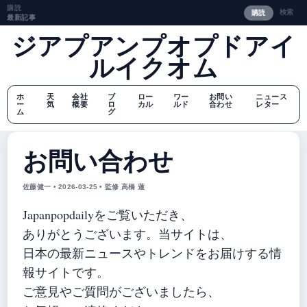
購読
検索
購読
最新記事
ジアプアンプオプドアイ
ルイクオム
ホ
天
会社
ブ
ロー
ワー
お問い
ニュース
ー
気
概要
ロ
カル
ルド
合わせ
レター
ム
グ
お問い合わせ
佐藤健一 • 2026-03-25 • 監修 高橋 蓮
Japanpopdailyをご覧いただき、
ありがとうございます。当サイトは、
日本の最新ニュースやトレンドをお届けする情
報サイトです。
ご意見やご質問がございましたら、