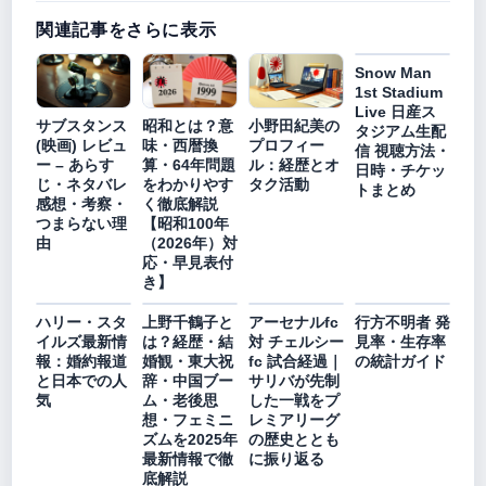
関連記事をさらに表示
Snow Man
1st Stadium
Live 日産ス
サブスタンス
昭和とは？意
小野田紀美の
タジアム生配
(映画) レビュ
味・西暦換
プロフィー
信 視聴方法・
ー – あらす
算・64年問題
ル：経歴とオ
日時・チケッ
じ・ネタバレ
をわかりやす
タク活動
トまとめ
感想・考察・
く徹底解説
つまらない理
【昭和100年
由
（2026年）対
応・早見表付
き】
ハリー・スタ
上野千鶴子と
アーセナルfc
行方不明者 発
イルズ最新情
は？経歴・結
対 チェルシー
見率・生存率
報：婚約報道
婚観・東大祝
fc 試合経過｜
の統計ガイド
と日本での人
辞・中国ブー
サリバが先制
気
ム・老後思
した一戦をプ
想・フェミニ
レミアリーグ
ズムを2025年
の歴史ととも
最新情報で徹
に振り返る
底解説