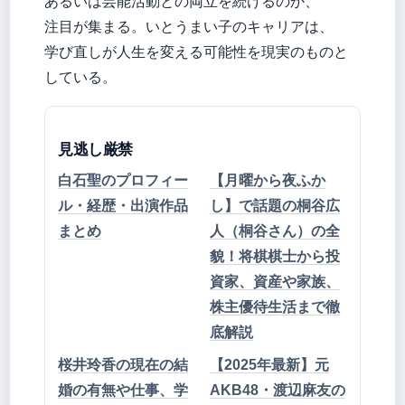
あるいは芸能活動との両立を続けるのか、
注目が集まる。いとうまい子のキャリアは、
学び直しが人生を変える可能性を現実のものと
している。
見逃し厳禁
白石聖のプロフィー
【月曜から夜ふか
ル・経歴・出演作品
し】で話題の桐谷広
まとめ
人（桐谷さん）の全
貌！将棋棋士から投
資家、資産や家族、
株主優待生活まで徹
底解説
桜井玲香の現在の結
【2025年最新】元
婚の有無や仕事、学
AKB48・渡辺麻友の