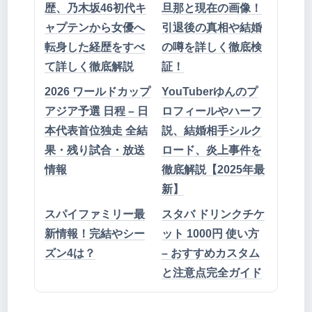
歴、乃木坂46初代キ
旦那と現在の画像！
ャプテンから女優へ
引退後の真相や結婚
転身した経歴をすべ
の噂を詳しく徹底検
て詳しく徹底解説
証！
2026 ワールドカップ
YouTuberゆんのプ
アジア予選 日程 – 日
ロフィールやハーフ
本代表首位独走 全結
説、結婚相手シルク
果・残り試合・放送
ロード、炎上事件を
情報
徹底解説【2025年最
新】
スパイファミリー最
スタバ ドリンクチケ
新情報！完結やシー
ット 1000円 使い方
ズン4は？
– おすすめカスタム
と注意点完全ガイド