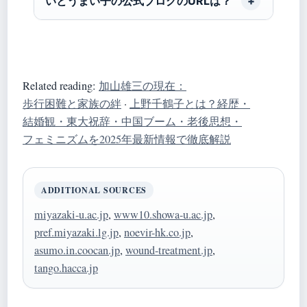
いとうまい子の公式ブログのURLは？
Related reading:
加山雄三の現在：
歩行困難と家族の絆
·
上野千鶴子とは？経歴・
結婚観・東大祝辞・中国ブーム・老後思想・
フェミニズムを2025年最新情報で徹底解説
ADDITIONAL SOURCES
miyazaki-u.ac.jp
,
www10.showa-u.ac.jp
,
pref.miyazaki.lg.jp
,
noevir-hk.co.jp
,
asumo.in.coocan.jp
,
wound-treatment.jp
,
tango.hacca.jp