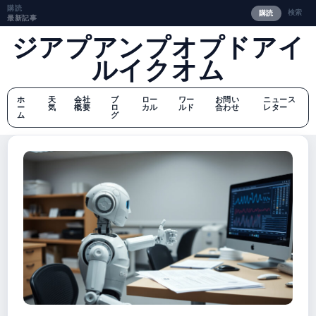
購読
検索
購読
最新記事
ジアプアンプオプドアイ
ルイクオム
ホ
天
会社
ブ
ロー
ワー
お問い
ニュース
ー
気
概要
ロ
カル
ルド
合わせ
レター
ム
グ