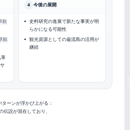
今後の展開
4
県観
史料研究の進展で新たな事実が明
らかになる可能性
県観
観光資源としての巌流島の活用が
継続
執筆
報サ
パターンが浮かび上がる：
の伝説が混在しており、