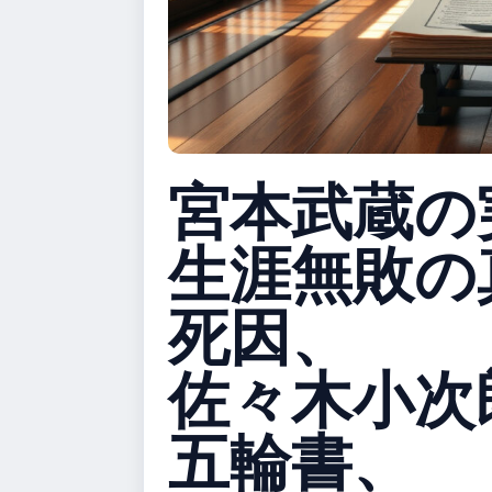
宮本武蔵の
生涯無敗の
死因、
佐々木小次
五輪書、