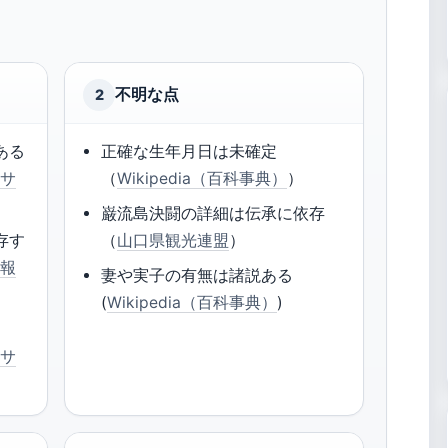
不明な点
2
ある
正確な生年月日は未確定
報サ
（
Wikipedia（百科事典）
）
巌流島決闘の詳細は伝承に依存
存す
（
山口県観光連盟
）
情報
妻や実子の有無は諸説ある
(
Wikipedia（百科事典）
)
報サ