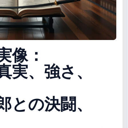
実像：
真実、強さ、
郎との決闘、