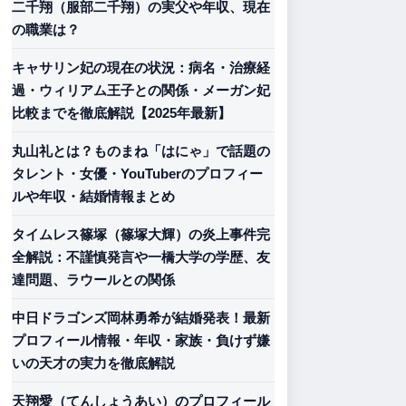
二千翔（服部二千翔）の実父や年収、現在
の職業は？
キャサリン妃の現在の状況：病名・治療経
過・ウィリアム王子との関係・メーガン妃
比較までを徹底解説【2025年最新】
丸山礼とは？ものまね「はにゃ」で話題の
タレント・女優・YouTuberのプロフィー
ルや年収・結婚情報まとめ
タイムレス篠塚（篠塚大輝）の炎上事件完
全解説：不謹慎発言や一橋大学の学歴、友
達問題、ラウールとの関係
中日ドラゴンズ岡林勇希が結婚発表！最新
プロフィール情報・年収・家族・負けず嫌
いの天才の実力を徹底解説
天翔愛（てんしょうあい）のプロフィール