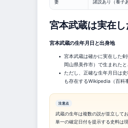
妻
諸説あり（養子
宮本武蔵は実在し
宮本武蔵の生年月日と出身地
宮本武蔵は確かに実在した剣術
岡山県美作市）で生まれたとさ
ただし、正確な生年月日は史
も存在するWikipedia（百
注意点
武蔵の生年は複数の説が並立して
単一の確定日付を提示する史料は