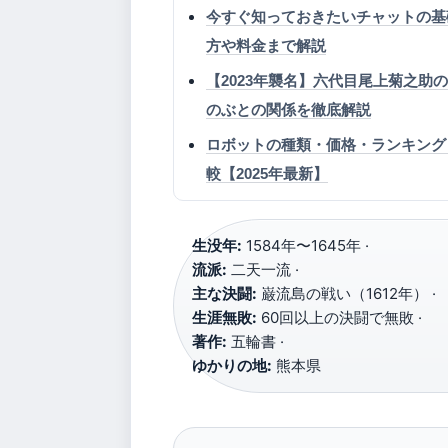
今すぐ知っておきたいチャットの基礎
方や料金まで解説
【2023年襲名】六代目尾上菊之
のぶとの関係を徹底解説
ロボットの種類・価格・ランキング
較【2025年最新】
生没年:
1584年〜1645年 ·
流派:
二天一流 ·
主な決闘:
巌流島の戦い（1612年） ·
生涯無敗:
60回以上の決闘で無敗 ·
著作:
五輪書 ·
ゆかりの地:
熊本県