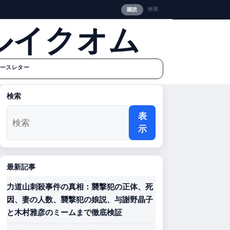
検索
購読
ルイクオム
ースレター
検索
表
示
最新記事
力道山刺殺事件の真相：襲撃犯の正体、死
因、妻の人数、襲撃犯の娘説、与謝野晶子
と木村雅彦のミームまで徹底検証