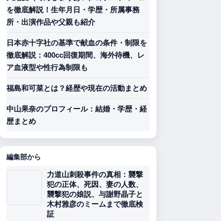
を徹底解説！生年月日・学歴・所属事務
所・出演作品や父親も紹介
日本赤十字社の基準で献血の条件・制限を
徹底解説：400cc回復期間、海外待機、レ
ア血液型や性行為制限も
福島和可菜とは？経歴や現在の活動まとめ
中山果奈のプロフィール：結婚・学歴・経
歴まとめ
編集部から
力道山刺殺事件の真相：襲撃
犯の正体、死因、妻の人数、
襲撃犯の娘説、与謝野晶子と
木村雅彦のミームまで徹底検
証