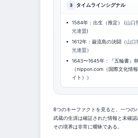
タイムラインシグナル
3
1584年：出生（推定） (
山口
光連盟
)
1612年：巌流島の決闘（
山口
光連盟
）
1643〜1645年：『五輪書』
（nippon.com（国際文化情
イト））
8つのキーファクトを見ると、一つの
武蔵の生涯は確証された情報と未確認
その境界は非常に曖昧である。