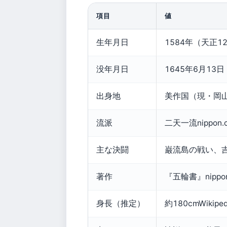
項目
値
生年月日
1584年（天正12
没年月日
1645年6月13
出身地
美作国（現・岡山県
流派
二天一流nippo
主な決闘
巌流島の戦い、
著作
『五輪書』nipp
身長（推定）
約180cmWiki