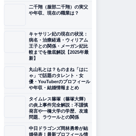
二千翔（服部二千翔）の実父
や年収、現在の職業は？
キャサリン妃の現在の状況：
病名・治療経過・ウィリアム
王子との関係・メーガン妃比
較までを徹底解説【2025年最
新】
丸山礼とは？ものまね「はに
ゃ」で話題のタレント・女
優・YouTuberのプロフィール
や年収・結婚情報まとめ
タイムレス篠塚（篠塚大輝）
の炎上事件完全解説：不謹慎
発言や一橋大学の学歴、友達
問題、ラウールとの関係
中日ドラゴンズ岡林勇希が結
婚発表！最新プロフィール情