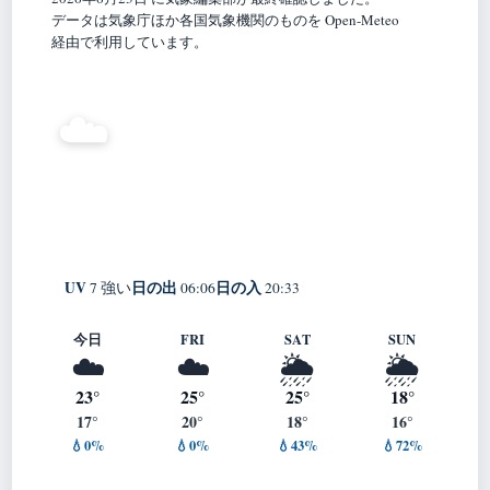
データは気象庁ほか各国気象機関のものを Open-Meteo
経由で利用しています。
23°
☁️
C
曇り
Akankorobe
体感 26° ・ 風 5 m/s ・ 湿度 76%
UV
日の出
日の入
7 強い
06:06
20:33
今日
FRI
SAT
SUN
☁️
☁️
🌦️
🌦️
23°
25°
25°
18°
17°
20°
18°
16°
💧0%
💧0%
💧43%
💧72%