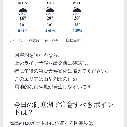
MON
TUE
WED
🌧️
🌦️
🌦️
16°
20°
20°
16°
16°
15°
💧45%
💧61%
💧29%
ライブデータ提供：
Open-Meteo
・ 自動更新 ・
阿寒湖を訪れるなら、
上のライブ予報を出発前に確認し、
特に午後の急な天候変化に備えてください。
このエリアは山岳湖沼のため、
局地的な雨や風が発生しやすいです。
今日の阿寒湖で注意すべきポイン
トは？
標高約420メートルに位置する阿寒湖は、