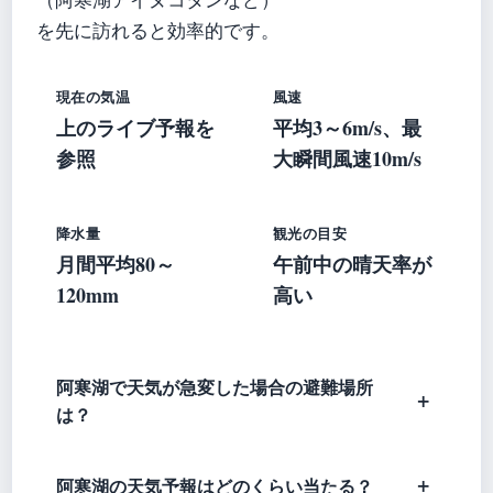
を先に訪れると効率的です。
現在の気温
風速
上のライブ予報を
平均3～6m/s、最
参照
大瞬間風速10m/s
降水量
観光の目安
月間平均80～
午前中の晴天率が
120mm
高い
阿寒湖で天気が急変した場合の避難場所
は？
阿寒湖の天気予報はどのくらい当たる？