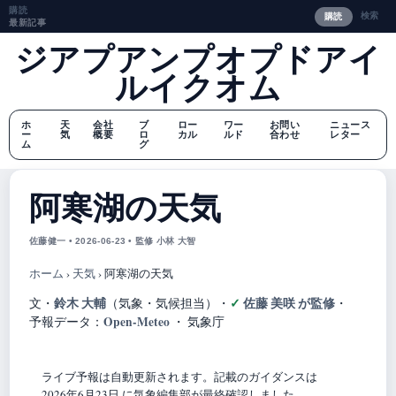
購読
検索
購読
最新記事
ジアプアンプオプドアイ
ルイクオム
ホ
天
会社
ブ
ロー
ワー
お問い
ニュース
ー
気
概要
ロ
カル
ルド
合わせ
レター
ム
グ
阿寒湖の天気
佐藤健一 • 2026-06-23 • 監修 小林 大智
ホーム
›
天気
›
阿寒湖の天気
鈴木 大輔
佐藤 美咲 が監修
文・
（気象・気候担当）
・
・
Open-Meteo
予報データ：
・ 気象庁
ライブ予報は自動更新されます。記載のガイダンスは
2026年6月23日 に気象編集部が最終確認しました。