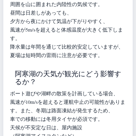
周囲を山に囲まれた内陸性の気候です。
昼間は日差しがあっても、
夕方から夜にかけて気温が下がりやすく、
風速が5m/sを超えると体感温度が大きく低下しま
す。
降水量は年間を通じて比較的安定していますが、
夏場は短時間の雷雨に注意が必要です。
阿寒湖の天気が観光にどう影響す
るか？
ボート遊びや湖畔の散策を計画している場合、
風速が10m/sを超えると運航中止の可能性がありま
す。また、冬期は路面凍結が発生するため、
車での移動には冬用タイヤが必須です。
天候が不安定な日は、屋内施設
（阿寒湖アイヌコタンなど）