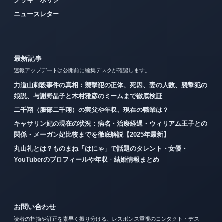
クッキーポリシー
ニュースレター
最新記事
速報アップデートは公開前に編集デスクが確認します。
力道山刺殺事件の真相：襲撃犯の正体、死因、妻の人数、襲撃犯の
娘説、与謝野晶子と木村雅彦のミームまで徹底検証
二千翔（服部二千翔）の実父や年収、現在の職業は？
キャサリン妃の現在の状況：病名・治療経過・ウィリアム王子との
関係・メーガン妃比較までを徹底解説【2025年最新】
丸山礼とは？ものまね「はにゃ」で話題のタレント・女優・
YouTuberのプロフィールや年収・結婚情報まとめ
お問い合わせ
読者の指摘や訂正を素早く振り分ける、レスポンス重視のコンタクト・デス