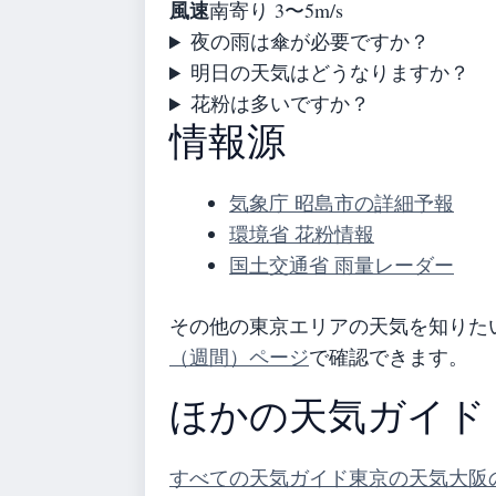
風速
南寄り 3〜5m/s
夜の雨は傘が必要ですか？
明日の天気はどうなりますか？
花粉は多いですか？
情報源
気象庁 昭島市の詳細予報
環境省 花粉情報
国土交通省 雨量レーダー
その他の東京エリアの天気を知りた
（週間）ページ
で確認できます。
ほかの天気ガイド
すべての天気ガイド
東京の天気
大阪