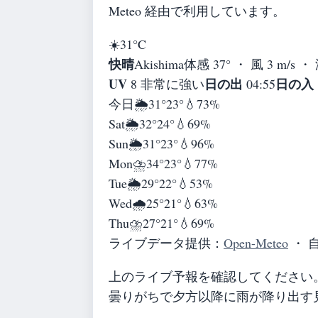
Meteo 経由で利用しています。
☀️
31°
C
快晴
Akishima
体感 37° ・ 風 3 m/s ・
UV
日の出
日の入
8 非常に強い
04:55
今日
🌦️
31°
23°
💧73%
Sat
🌦️
32°
24°
💧69%
Sun
🌦️
31°
23°
💧96%
Mon
⛈️
34°
23°
💧77%
Tue
🌦️
29°
22°
💧53%
Wed
🌧️
25°
21°
💧63%
Thu
⛈️
27°
21°
💧69%
ライブデータ提供：
Open-Meteo
・ 
上のライブ予報を確認してください
曇りがちで夕方以降に雨が降り出す