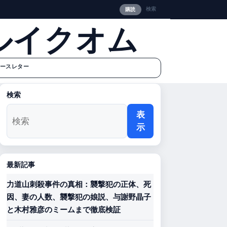
検索
購読
ルイクオム
ースレター
検索
表
示
最新記事
力道山刺殺事件の真相：襲撃犯の正体、死
因、妻の人数、襲撃犯の娘説、与謝野晶子
と木村雅彦のミームまで徹底検証