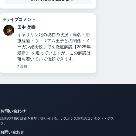
ライブコメント
中村 悠斗
力道山刺殺事件の真相：襲撃犯の正
体、死因、妻の人数、襲撃犯の娘説、
与謝野晶子と木村雅彦のミームまで徹
底検証 の背景説明が助かります。ライ
ブ更新を続けてください。
5 分前
お問い合わせ
読者の指摘や訂正を素早く振り分ける、レスポンス重視のコンタクト・デス
ク。
お問い合わせ