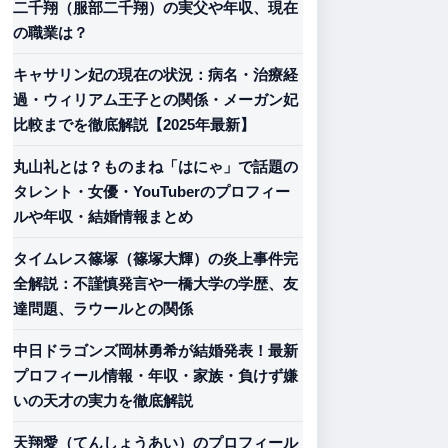
二千翔（服部二千翔）の実父や年収、現在
の職業は？
キャサリン妃の現在の状況：病名・治療経
過・ウィリアム王子との関係・メーガン妃
比較までを徹底解説【2025年最新】
丸山礼とは？ものまね「はにゃ」で話題の
タレント・女優・YouTuberのプロフィー
ルや年収・結婚情報まとめ
タイムレス篠塚（篠塚大輝）の炎上事件完
全解説：不謹慎発言や一橋大学の学歴、友
達問題、ラウールとの関係
中日ドラゴンズ岡林勇希が結婚発表！最新
プロフィール情報・年収・家族・負けず嫌
いの天才の実力を徹底解説
天翔愛（てんしょうあい）のプロフィール