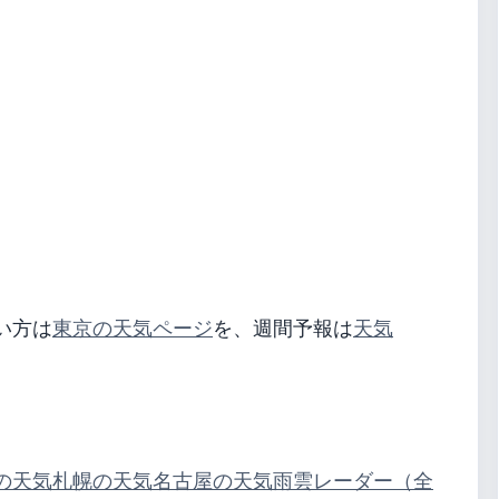
い方は
東京の天気ページ
を、週間予報は
天気
の天気
札幌の天気
名古屋の天気
雨雲レーダー（全