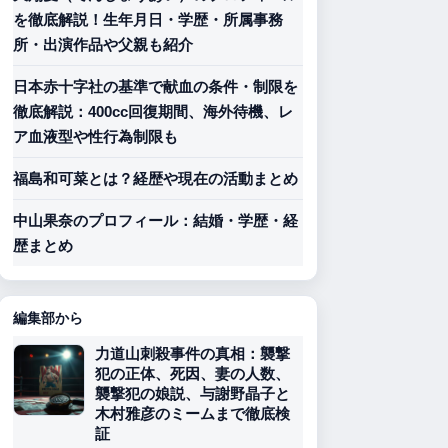
を徹底解説！生年月日・学歴・所属事務
所・出演作品や父親も紹介
日本赤十字社の基準で献血の条件・制限を
徹底解説：400cc回復期間、海外待機、レ
ア血液型や性行為制限も
福島和可菜とは？経歴や現在の活動まとめ
中山果奈のプロフィール：結婚・学歴・経
歴まとめ
編集部から
力道山刺殺事件の真相：襲撃
犯の正体、死因、妻の人数、
襲撃犯の娘説、与謝野晶子と
木村雅彦のミームまで徹底検
証