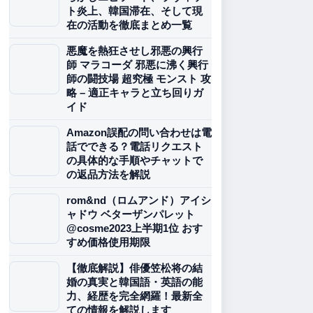
ト炎上、韓国滞在、そして現
在の活動を徹底まとめ一覧
悪魔を熱狂させし邪悪の興行
師 マラコーダ 邪悪に沸く興行
師の闘技場 超究極 モンスト 攻
略 – 適正キャラと立ち回りガ
イド
Amazon誤配の問い合わせは電
話でできる？電話リクエスト
の具体的な手順やチャットで
の返品方法を解説
rom&nd（ロムアンド）アイシ
ャドウ ベターザンパレット
@cosme2023上半期1位 おす
すめ価格使用期限
【徹底解説】俳優笠松将の結
婚の真実と韓国語・英語の能
力、経歴を完全網羅！最新全
ての情報を解説します