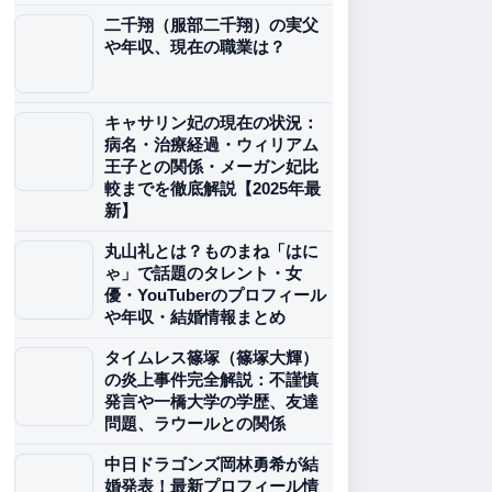
二千翔（服部二千翔）の実父
や年収、現在の職業は？
キャサリン妃の現在の状況：
病名・治療経過・ウィリアム
王子との関係・メーガン妃比
較までを徹底解説【2025年最
新】
丸山礼とは？ものまね「はに
ゃ」で話題のタレント・女
優・YouTuberのプロフィール
や年収・結婚情報まとめ
タイムレス篠塚（篠塚大輝）
の炎上事件完全解説：不謹慎
発言や一橋大学の学歴、友達
問題、ラウールとの関係
中日ドラゴンズ岡林勇希が結
婚発表！最新プロフィール情