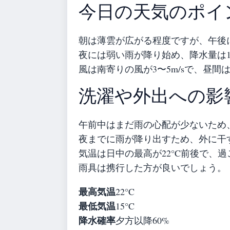
今日の天気のポイ
朝は薄雲が広がる程度ですが、午後
夜には弱い雨が降り始め、降水量は1
風は南寄りの風が3〜5m/sで、昼
洗濯や外出への影
午前中はまだ雨の心配が少ないため
夜までに雨が降り出すため、外に干
気温は日中の最高が22°C前後で、
雨具は携行した方が良いでしょう。
最高気温
22°C
最低気温
15°C
降水確率
夕方以降60%