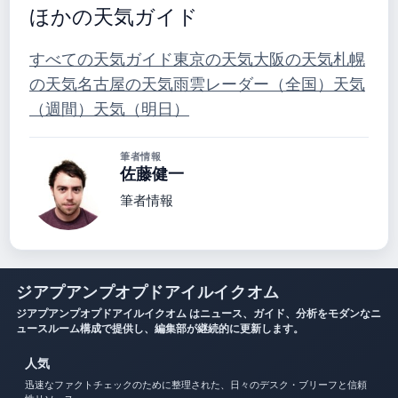
ほかの天気ガイド
すべての天気ガイド
東京の天気
大阪の天気
札幌
の天気
名古屋の天気
雨雲レーダー（全国）
天気
（週間）
天気（明日）
筆者情報
佐藤健一
筆者情報
ジアプアンプオプドアイルイクオム
ジアプアンプオプドアイルイクオム はニュース、ガイド、分析をモダンなニ
ュースルーム構成で提供し、編集部が継続的に更新します。
人気
迅速なファクトチェックのために整理された、日々のデスク・ブリーフと信頼