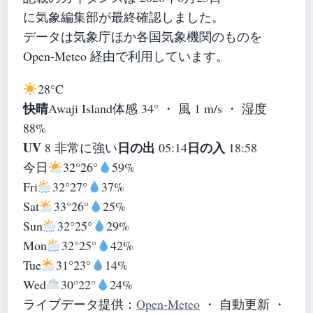
に気象編集部が最終確認しました。
データは気象庁ほか各国気象機関のものを
Open-Meteo 経由で利用しています。
28°
C
快晴
Awaji Island
体感 34° ・ 風 1 m/s ・ 湿度
88%
UV
日の出
日の入
8 非常に強い
05:14
18:58
今日
32°
26°
59%
Fri
32°
27°
37%
Sat
33°
26°
25%
Sun
32°
25°
29%
Mon
32°
25°
42%
Tue
31°
23°
14%
Wed
30°
22°
24%
ライブデータ提供：
Open-Meteo
・ 自動更新 ・