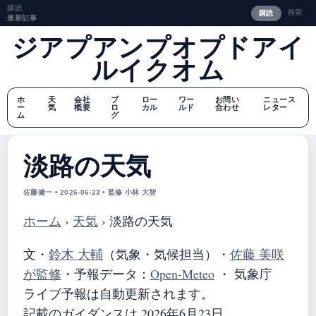
購読
検索
購読
最新記事
ジアプアンプオプドアイ
ルイクオム
ホ
天
会社
ブ
ロー
ワー
お問い
ニュース
ー
気
概要
ロ
カル
ルド
合わせ
レター
ム
グ
淡路の天気
佐藤健一 • 2026-06-23 • 監修 小林 大智
ホーム
›
天気
›
淡路の天気
文・
鈴木 大輔
（気象・気候担当）
・
佐藤 美咲
が監修
・
予報データ：
Open-Meteo
・ 気象庁
ライブ予報は自動更新されます。
記載のガイダンスは 2026年6月23日