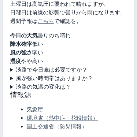
土曜日は高気圧に覆われて晴れますが、
日曜日は前線の影響で曇りから雨になります。
週間予報は
こちら
で確認を。
今日の天気
曇りのち晴れ
降水確率
低い
風の強さ
弱い
湿度
やや高い
淡路で今日傘は必要ですか？
風が強い時間帯はありますか？
淡路の気温の変化は？
情報源
気象庁
環境省（熱中症・花粉情報）
国土交通省（防災情報）