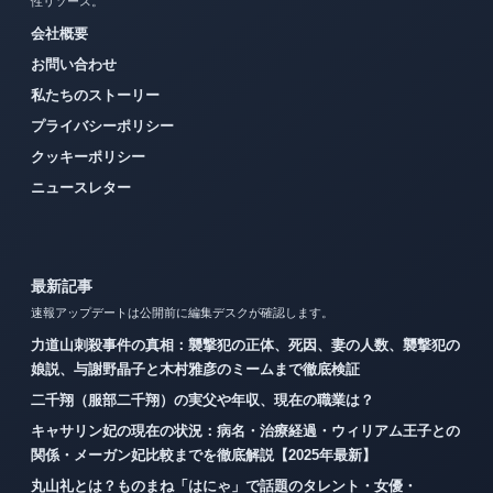
性リソース。
会社概要
お問い合わせ
私たちのストーリー
プライバシーポリシー
クッキーポリシー
ニュースレター
最新記事
速報アップデートは公開前に編集デスクが確認します。
力道山刺殺事件の真相：襲撃犯の正体、死因、妻の人数、襲撃犯の
娘説、与謝野晶子と木村雅彦のミームまで徹底検証
二千翔（服部二千翔）の実父や年収、現在の職業は？
キャサリン妃の現在の状況：病名・治療経過・ウィリアム王子との
関係・メーガン妃比較までを徹底解説【2025年最新】
丸山礼とは？ものまね「はにゃ」で話題のタレント・女優・