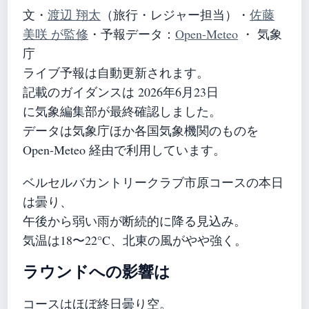
文・
渡辺 翔太
（旅行・レジャー担当）
・
佐藤
美咲 が監修
・
予報データ：
Open-Meteo
・ 気象
庁
ライブ予報は自動更新されます。
記載のガイダンスは 2026年6月23日
に気象編集部が最終確認しました。
データは気象庁ほか各国気象機関のものを
Open-Meteo 経由で利用しています。
ベルセルバカントリークラブ市原コースの本日
は曇り、
午後から弱い雨が断続的に降る見込み。
気温は18〜22°C、北東の風がやや強く。
ラウンドへの影響は
コースはほぼ終日曇り空。