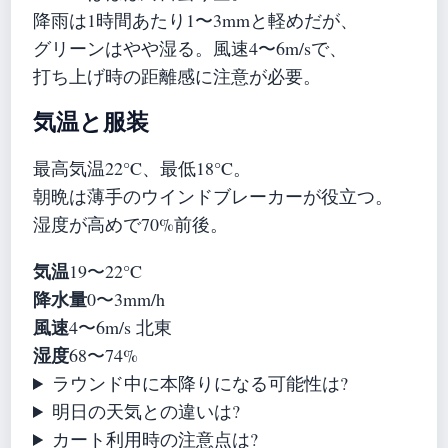
降雨は1時間あたり1〜3mmと軽めだが、
グリーンはやや湿る。風速4〜6m/sで、
打ち上げ時の距離感に注意が必要。
気温と服装
最高気温22°C、最低18°C。
朝晩は薄手のウインドブレーカーが役立つ。
湿度が高めで70%前後。
気温
19〜22°C
降水量
0〜3mm/h
風速
4〜6m/s 北東
湿度
68〜74%
ラウンド中に本降りになる可能性は?
明日の天気との違いは?
カート利用時の注意点は?