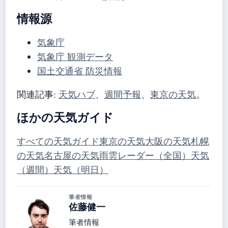
情報源
気象庁
気象庁 観測データ
国土交通省 防災情報
関連記事:
天気ハブ
、
週間予報
、
東京の天気
。
ほかの天気ガイド
すべての天気ガイド
東京の天気
大阪の天気
札幌
の天気
名古屋の天気
雨雲レーダー（全国）
天気
（週間）
天気（明日）
筆者情報
佐藤健一
筆者情報