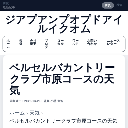
購読
検索
購読
最新記事
ジアプアンプオプドアイ
ルイクオム
ホ
天
会社
ブ
ロー
ワー
お問い
ニュース
ー
気
概要
ロ
カル
ルド
合わせ
レター
ム
グ
ベルセルバカントリー
クラブ市原コースの天
気
佐藤健一 • 2026-06-23 • 監修 小林 大智
ホーム
›
天気
›
ベルセルバカントリークラブ市原コースの天気