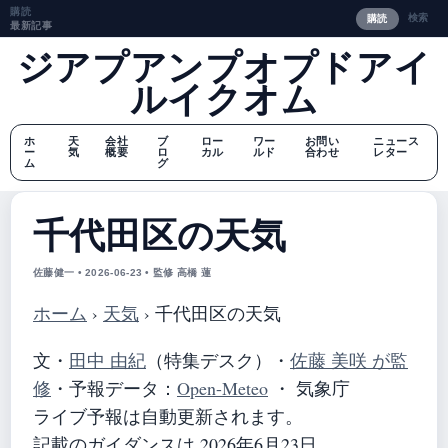
購読
検索
購読
最新記事
ジアプアンプオプドアイ
ルイクオム
ホ
天
会社
ブ
ロー
ワー
お問い
ニュース
ー
気
概要
ロ
カル
ルド
合わせ
レター
ム
グ
千代田区の天気
佐藤健一 • 2026-06-23 • 監修 高橋 蓮
ホーム
›
天気
›
千代田区の天気
文・
田中 由紀
（特集デスク）
・
佐藤 美咲 が監
修
・
予報データ：
Open-Meteo
・ 気象庁
ライブ予報は自動更新されます。
記載のガイダンスは 2026年6月23日