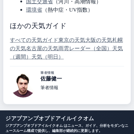
国土交通省
（河川・高潮情報）
環境省
（熱中症・UV指数）
ほかの天気ガイド
すべての天気ガイド
東京の天気
大阪の天気
札幌
の天気
名古屋の天気
雨雲レーダー（全国）
天気
（週間）
天気（明日）
筆者情報
佐藤健一
筆者情報
ジアプアンプオプドアイルイクオム
ジアプアンプオプドアイルイクオム はニュース、ガイド、分析をモダンなニ
ュースルーム構成で提供し、編集部が継続的に更新します。