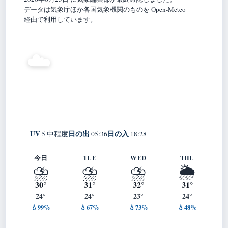
データは気象庁ほか各国気象機関のものを Open-Meteo
経由で利用しています。
25°
☁️
C
曇り
Esūkodi
体感 31° ・ 風 0 m/s ・ 湿度 97%
UV
日の出
日の入
5 中程度
05:36
18:28
今日
TUE
WED
THU
⛈️
⛈️
⛈️
🌦️
30°
31°
32°
31°
24°
24°
23°
24°
💧99%
💧67%
💧73%
💧48%