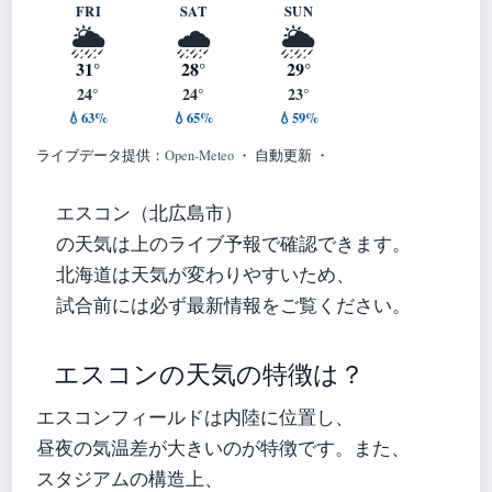
FRI
SAT
SUN
🌦️
🌧️
🌦️
31°
28°
29°
24°
24°
23°
💧63%
💧65%
💧59%
ライブデータ提供：
Open-Meteo
・ 自動更新 ・
エスコン（北広島市）
の天気は上のライブ予報で確認できます。
北海道は天気が変わりやすいため、
試合前には必ず最新情報をご覧ください。
エスコンの天気の特徴は？
エスコンフィールドは内陸に位置し、
昼夜の気温差が大きいのが特徴です。また、
スタジアムの構造上、