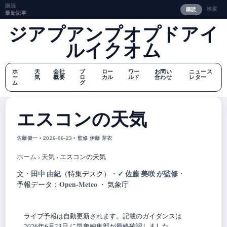
購読
検索
購読
最新記事
ジアプアンプオプドアイ
ルイクオム
ホ
天
会社
ブ
ロー
ワー
お問い
ニュース
ー
気
概要
ロ
カル
ルド
合わせ
レター
ム
グ
エスコンの天気
佐藤健一 • 2026-06-23 • 監修 伊藤 芽衣
ホーム
›
天気
›
エスコンの天気
田中 由紀
佐藤 美咲 が監修
文・
（特集デスク）
・
・
Open-Meteo
予報データ：
・ 気象庁
ライブ予報は自動更新されます。記載のガイダンスは
2026年6月23日 に気象編集部が最終確認しました。