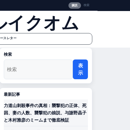
検索
購読
ルイクオム
ースレター
検索
表
示
最新記事
力道山刺殺事件の真相：襲撃犯の正体、死
因、妻の人数、襲撃犯の娘説、与謝野晶子
と木村雅彦のミームまで徹底検証