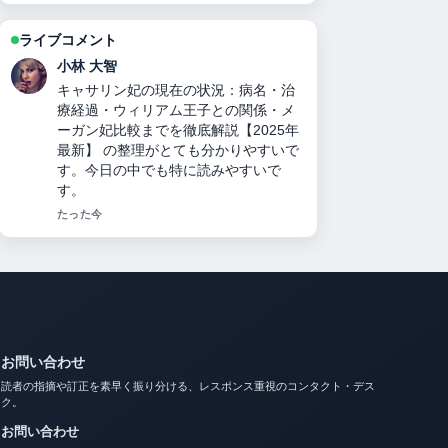
ライブコメント
田中 美咲
力道山刺殺事件の真相：襲撃犯の正
体、死因、妻の人数、襲撃犯の娘説、
与謝野晶子と木村雅彦のミームまで徹
底検証 を追っていますが、この解説は
落ち着いていて信頼できます。
3 分前
お問い合わせ
読者の指摘や訂正を素早く振り分ける、レスポンス重視のコンタクト・デス
ク。
お問い合わせ
info@japanpopdaily.com