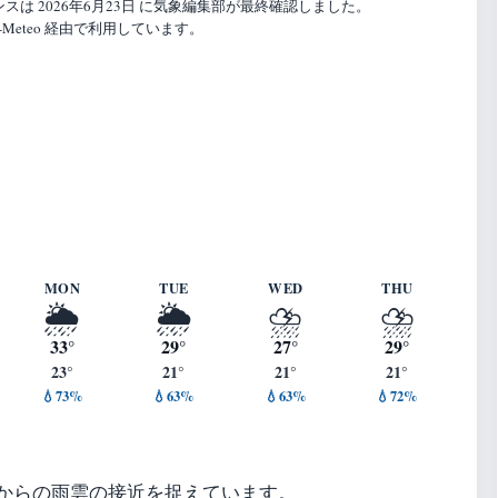
は 2026年6月23日 に気象編集部が最終確認しました。
Meteo 経由で利用しています。
s ・ 湿度 78%
MON
TUE
WED
THU
🌦️
🌦️
⛈️
⛈️
33°
29°
27°
29°
23°
21°
21°
21°
💧73%
💧63%
💧63%
💧72%
からの雨雲の接近を捉えています。