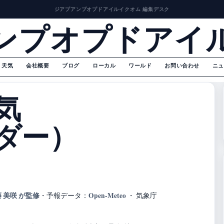
ジアプアンプオプドアイルイクオム 編集デスク
ンプオプドアイ
天気
会社概要
ブログ
ローカル
ワールド
お問い合わせ
ニュ
気
ダー）
 美咲 が監修
Open-Meteo
・
予報データ：
・ 気象庁