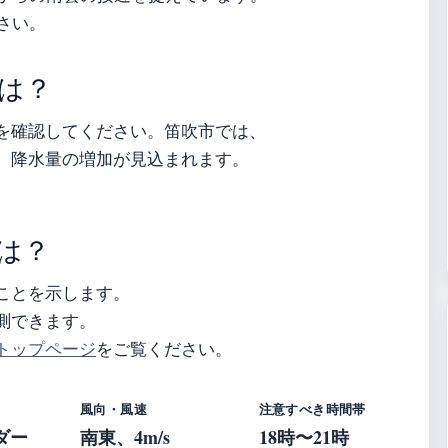
さい。
は？
を確認してください。笛吹市では、
、降水量の増加が見込まれます。
は？
ことを示します。
測できます。
トップページ
をご覧ください。
風向・風速
注意すべき時間帯
ダー
南東、4m/s
18時〜21時