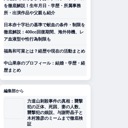
を徹底解説！生年月日・学歴・所属事務
所・出演作品や父親も紹介
日本赤十字社の基準で献血の条件・制限を
徹底解説：400cc回復期間、海外待機、レ
ア血液型や性行為制限も
福島和可菜とは？経歴や現在の活動まとめ
中山果奈のプロフィール：結婚・学歴・経
歴まとめ
編集部から
力道山刺殺事件の真相：襲撃
犯の正体、死因、妻の人数、
襲撃犯の娘説、与謝野晶子と
木村雅彦のミームまで徹底検
証