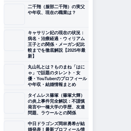
二千翔（服部二千翔）の実父
や年収、現在の職業は？
キャサリン妃の現在の状況：
病名・治療経過・ウィリアム
王子との関係・メーガン妃比
較までを徹底解説【2025年最
新】
丸山礼とは？ものまね「はに
ゃ」で話題のタレント・女
優・YouTuberのプロフィール
や年収・結婚情報まとめ
タイムレス篠塚（篠塚大輝）
の炎上事件完全解説：不謹慎
発言や一橋大学の学歴、友達
問題、ラウールとの関係
中日ドラゴンズ岡林勇希が結
婚発表！最新プロフィール情