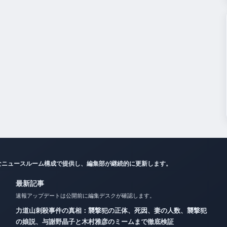
なニュースルーム構成で提供し、編集部が継続的に更新します。
最新記事
速報アップデートは公開前に編集デスクが確認します。
力道山刺殺事件の真相：襲撃犯の正体、死因、妻の人数、襲撃犯
の娘説、与謝野晶子と木村雅彦のミームまで徹底検証
二千翔（服部二千翔）の実父や年収、現在の職業は？