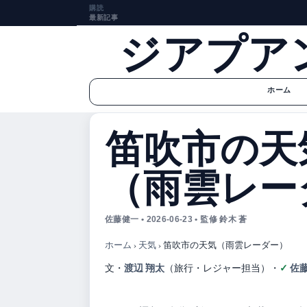
購読
最新記事
ジアプア
ホーム
笛吹市の天
（雨雲レー
佐藤健一 • 2026-06-23 • 監修 鈴木 蒼
ホーム
›
天気
›
笛吹市の天気（雨雲レーダー）
渡辺 翔太
佐藤
文・
（旅行・レジャー担当）
・