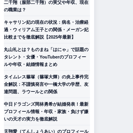
二千翔（服部二千翔）の実父や年収、現在
の職業は？
キャサリン妃の現在の状況：病名・治療経
過・ウィリアム王子との関係・メーガン妃
比較までを徹底解説【2025年最新】
丸山礼とは？ものまね「はにゃ」で話題の
タレント・女優・YouTuberのプロフィー
ルや年収・結婚情報まとめ
タイムレス篠塚（篠塚大輝）の炎上事件完
全解説：不謹慎発言や一橋大学の学歴、友
達問題、ラウールとの関係
中日ドラゴンズ岡林勇希が結婚発表！最新
プロフィール情報・年収・家族・負けず嫌
いの天才の実力を徹底解説
天翔愛（てんしょうあい）のプロフィール