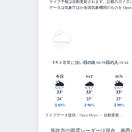
ライブ予報は自動更新されます。記載のガイダンス
データは気象庁ほか各国気象機関のものを Open-
29°
弱い霧雨
🌦️
C
Fuefuki
体感 35° ・ 風 1 m/
UV
日の出
日の入
8 非常に強い
04:58
18:44
今日
SAT
SUN
🌦️
🌧️
🌦️
33°
33°
33°
24°
23°
23°
💧83%
💧96%
💧90%
ライブデータ提供：
Open-Meteo
・ 自動更新 ・
笛吹市の雨雲レーダーは現在、南西