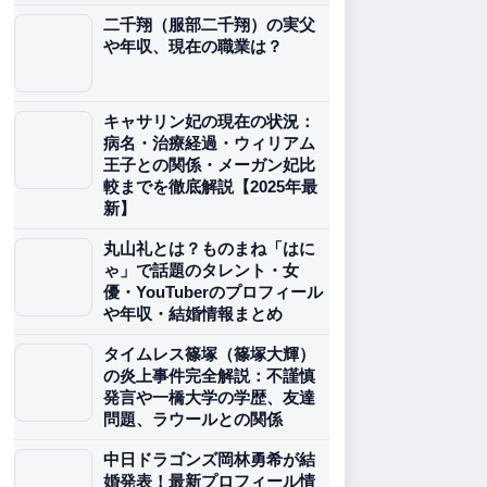
二千翔（服部二千翔）の実父
や年収、現在の職業は？
キャサリン妃の現在の状況：
病名・治療経過・ウィリアム
王子との関係・メーガン妃比
較までを徹底解説【2025年最
新】
丸山礼とは？ものまね「はに
ゃ」で話題のタレント・女
優・YouTuberのプロフィール
や年収・結婚情報まとめ
タイムレス篠塚（篠塚大輝）
の炎上事件完全解説：不謹慎
発言や一橋大学の学歴、友達
問題、ラウールとの関係
中日ドラゴンズ岡林勇希が結
婚発表！最新プロフィール情