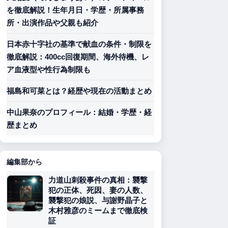
を徹底解説！生年月日・学歴・所属事務
所・出演作品や父親も紹介
日本赤十字社の基準で献血の条件・制限を
徹底解説：400cc回復期間、海外待機、レ
ア血液型や性行為制限も
福島和可菜とは？経歴や現在の活動まとめ
中山果奈のプロフィール：結婚・学歴・経
歴まとめ
編集部から
力道山刺殺事件の真相：襲撃
犯の正体、死因、妻の人数、
襲撃犯の娘説、与謝野晶子と
木村雅彦のミームまで徹底検
証