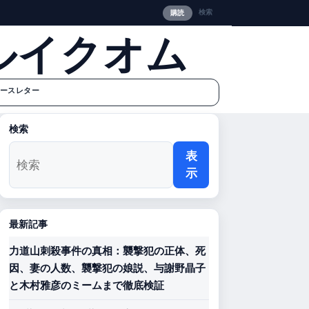
検索
購読
ルイクオム
ースレター
検索
表
示
最新記事
力道山刺殺事件の真相：襲撃犯の正体、死
因、妻の人数、襲撃犯の娘説、与謝野晶子
と木村雅彦のミームまで徹底検証