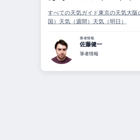
すべての天気ガイド
東京の天気
大阪
国）
天気（週間）
天気（明日）
筆者情報
佐藤健一
筆者情報