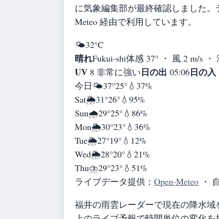
に気象編集部が最終確認しました。デ
Meteo 経由で利用しています。
🌤️
32°
C
晴れ
Fukui-shi
体感 37° ・ 風 2 m/s ・
UV
日の出
日の入
8 非常に強い
05:06
今日
🌤️
37°
25°
💧37%
Sat
🌦️
31°
26°
💧95%
Sun
🌧️
29°
25°
💧86%
Mon
🌦️
30°
23°
💧36%
Tue
🌦️
27°
19°
💧12%
Wed
🌦️
28°
20°
💧21%
Thu
⛈️
29°
23°
💧51%
ライブデータ提供：
Open-Meteo
・ 
福井の雨雲レーダーで現在の降水域
上のライブ予報で時間単位の変化を