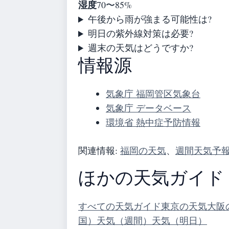
湿度
70〜85%
午後から雨が強まる可能性は?
明日の紫外線対策は必要?
週末の天気はどうですか?
情報源
気象庁 福岡管区気象台
気象庁 データベース
環境省 熱中症予防情報
関連情報:
福岡の天気
、
週間天気予
ほかの天気ガイド
すべての天気ガイド
東京の天気
大阪
国）
天気（週間）
天気（明日）