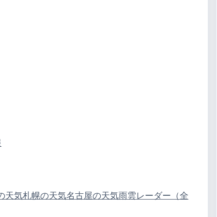
報
の天気
札幌の天気
名古屋の天気
雨雲レーダー（全