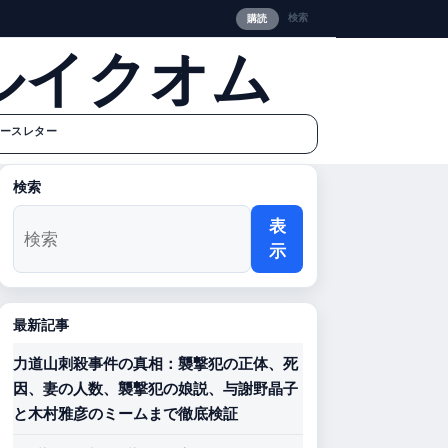
検索
購読
ルイクオム
ースレター
検索
表
示
最新記事
力道山刺殺事件の真相：襲撃犯の正体、死
因、妻の人数、襲撃犯の娘説、与謝野晶子
と木村雅彦のミームまで徹底検証