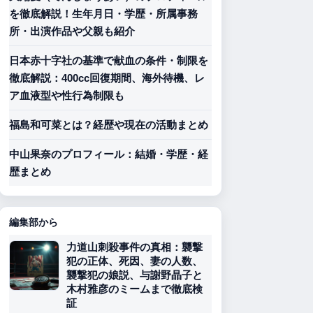
を徹底解説！生年月日・学歴・所属事務
所・出演作品や父親も紹介
日本赤十字社の基準で献血の条件・制限を
徹底解説：400cc回復期間、海外待機、レ
ア血液型や性行為制限も
福島和可菜とは？経歴や現在の活動まとめ
中山果奈のプロフィール：結婚・学歴・経
歴まとめ
編集部から
力道山刺殺事件の真相：襲撃
犯の正体、死因、妻の人数、
襲撃犯の娘説、与謝野晶子と
木村雅彦のミームまで徹底検
証