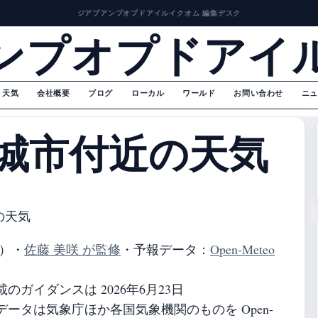
ジアプアンプオプドアイルイクオム 編集デスク
ンプオプドアイ
天気
会社概要
ブログ
ローカル
ワールド
お問い合わせ
ニュ
城市付近の天気
の天気
）
・
佐藤 美咲 が監修
・
予報データ：
Open-Meteo
ガイダンスは 2026年6月23日
ータは気象庁ほか各国気象機関のものを Open-