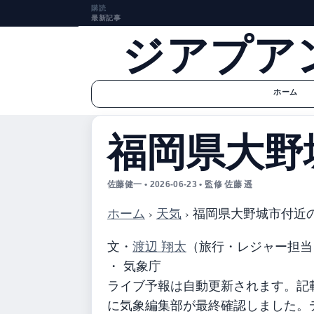
購読
最新記事
ジアプア
ホーム
福岡県大野
佐藤健一 • 2026-06-23 • 監修 佐藤 遥
ホーム
›
天気
›
福岡県大野城市付近
文・
渡辺 翔太
（旅行・レジャー担当
・ 気象庁
ライブ予報は自動更新されます。記載の
に気象編集部が最終確認しました。デ