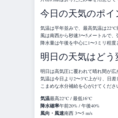
今日の天気のポイ
気温は平年並みで、最高気温は22°C
風は南西から秒速3〜5メートルで
降水量は午後を中心に1〜3ミリ程度
明日の天気はどう
明日は高気圧に覆われて晴れ間が広
気温は今日より2〜3°C上がり、日
こまめな水分補給を心がけてくださ
気温
最高22°C / 最低16°C
降水確率
午前20% / 午後40%
風向・風速
南西 3〜5 m/s