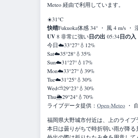
Meteo 経由で利用しています。
☀️
31°
C
快晴
Fukuoka
体感 34° ・ 風 4 m/s ・
UV
日の出
日の入
8 非常に強い
05:34
今日
☁️
33°
27°
💧12%
Sat
☁️
35°
28°
💧35%
Sun
☁️
31°
27°
💧17%
Mon
☁️
33°
27°
💧39%
Tue
☁️
31°
25°
💧30%
Wed
⛅
29°
23°
💧30%
Thu
🌦️
29°
24°
💧70%
ライブデータ提供：
Open-Meteo
・ 
福岡県大野城市付近は、上のライブ
本日は曇りがちで時折弱い雨が降る
外出の際は折りたたみ傘を用意して