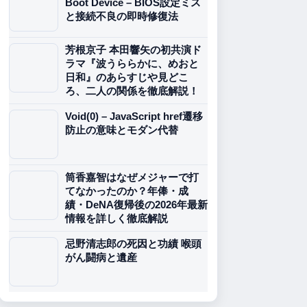
Boot Device – BIOS設定ミス
と接続不良の即時修復法
芳根京子 本田響矢の初共演ド
ラマ『波うららかに、めおと
日和』のあらすじや見どこ
ろ、二人の関係を徹底解説！
Void(0) – JavaScript href遷移
防止の意味とモダン代替
筒香嘉智はなぜメジャーで打
てなかったのか？年俸・成
績・DeNA復帰後の2026年最新
情報を詳しく徹底解説
忌野清志郎の死因と功績 喉頭
がん闘病と遺産