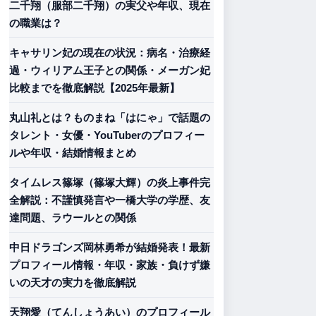
二千翔（服部二千翔）の実父や年収、現在
の職業は？
キャサリン妃の現在の状況：病名・治療経
過・ウィリアム王子との関係・メーガン妃
比較までを徹底解説【2025年最新】
丸山礼とは？ものまね「はにゃ」で話題の
タレント・女優・YouTuberのプロフィー
ルや年収・結婚情報まとめ
タイムレス篠塚（篠塚大輝）の炎上事件完
全解説：不謹慎発言や一橋大学の学歴、友
達問題、ラウールとの関係
中日ドラゴンズ岡林勇希が結婚発表！最新
プロフィール情報・年収・家族・負けず嫌
いの天才の実力を徹底解説
天翔愛（てんしょうあい）のプロフィール