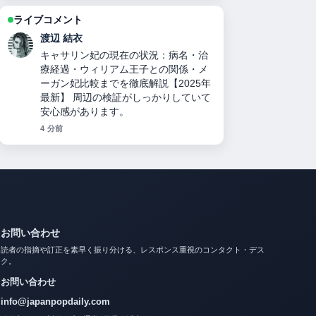
ライブコメント
小林 大智
力道山刺殺事件の真相：襲撃犯の正
体、死因、妻の人数、襲撃犯の娘説、
与謝野晶子と木村雅彦のミームまで徹
底検証 の整理がとても分かりやすいで
す。今日の中でも特に読みやすいで
す。
6 分前
お問い合わせ
読者の指摘や訂正を素早く振り分ける、レスポンス重視のコンタクト・デス
ク。
お問い合わせ
info@japanpopdaily.com