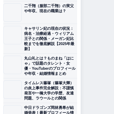
二千翔（服部二千翔）の実父
や年収、現在の職業は？
キャサリン妃の現在の状況：
病名・治療経過・ウィリアム
王子との関係・メーガン妃比
較までを徹底解説【2025年最
新】
丸山礼とは？ものまね「はに
ゃ」で話題のタレント・女
優・YouTuberのプロフィール
や年収・結婚情報まとめ
タイムレス篠塚（篠塚大輝）
の炎上事件完全解説：不謹慎
発言や一橋大学の学歴、友達
問題、ラウールとの関係
中日ドラゴンズ岡林勇希が結
婚発表！最新プロフィール情