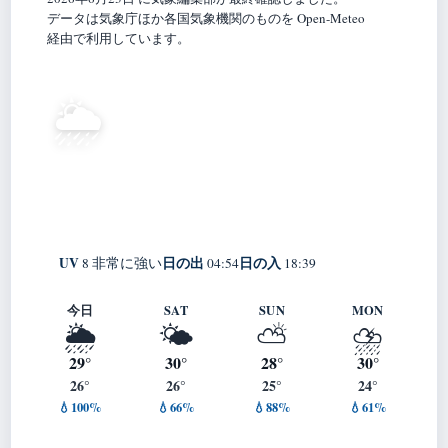
データは気象庁ほか各国気象機関のものを Open-Meteo
経由で利用しています。
28°
🌦️
C
弱い霧雨
Futtsu
体感 34° ・ 風 0 m/s ・ 湿度 86%
UV
日の出
日の入
8 非常に強い
04:54
18:39
今日
SAT
SUN
MON
🌦️
🌤️
⛅
⛈️
29°
30°
28°
30°
26°
26°
25°
24°
💧100%
💧66%
💧88%
💧61%