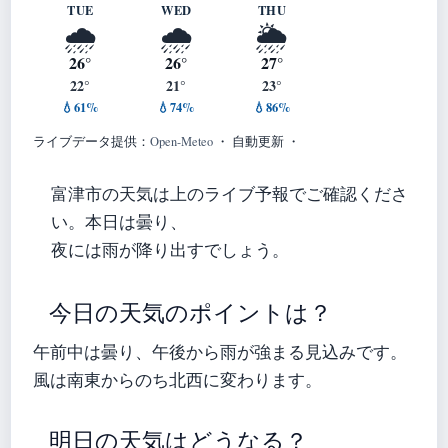
TUE
WED
THU
🌧️
🌧️
🌦️
26°
26°
27°
22°
21°
23°
💧61%
💧74%
💧86%
ライブデータ提供：
Open-Meteo
・ 自動更新 ・
富津市の天気は上のライブ予報でご確認くださ
い。本日は曇り、
夜には雨が降り出すでしょう。
今日の天気のポイントは？
午前中は曇り、午後から雨が強まる見込みです。
風は南東からのち北西に変わります。
明日の天気はどうなる？