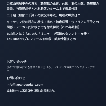
力道山刺殺事件の真相：襲撃犯の正体、死因、妻の人数、襲撃犯の
娘説、与謝野晶子と木村雅彦のミームまで徹底検証
二千翔（服部二千翔）の実父や年収、現在の職業は？
キャサリン妃の現在の状況：病名・治療経過・ウィリアム王子との
関係・メーガン妃比較までを徹底解説【2025年最新】
丸山礼とは？ものまね「はにゃ」で話題のタレント・女優・
YouTuberのプロフィールや年収・結婚情報まとめ
お問い合わせ
読者の指摘や訂正を素早く振り分ける、レスポンス重視のコンタクト・デス
ク。
お問い合わせ
info@japanpopdaily.com
編集部からの返信目安: 通常1営業日以内。