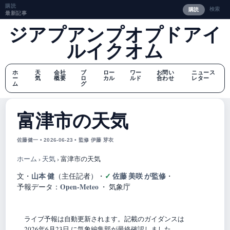
購読
検索
購読
最新記事
ジアプアンプオプドアイ
ルイクオム
ホ
天
会社
ブ
ロー
ワー
お問い
ニュース
ー
気
概要
ロ
カル
ルド
合わせ
レター
ム
グ
富津市の天気
佐藤健一 • 2026-06-23 • 監修 伊藤 芽衣
ホーム
›
天気
›
富津市の天気
山本 健
佐藤 美咲 が監修
文・
（主任記者）
・
・
Open-Meteo
予報データ：
・ 気象庁
ライブ予報は自動更新されます。記載のガイダンスは
2026年6月23日 に気象編集部が最終確認しました。