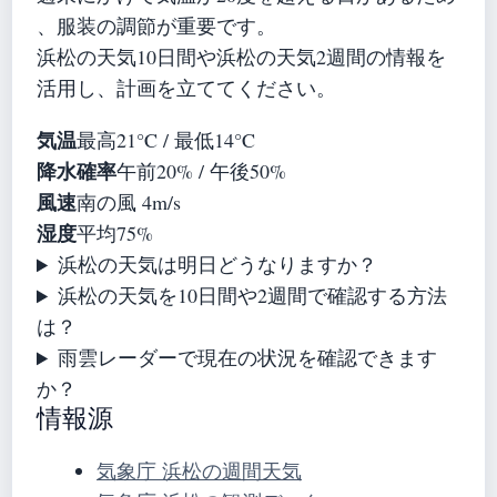
、服装の調節が重要です。
浜松の天気10日間や浜松の天気2週間の情報を
活用し、計画を立ててください。
気温
最高21°C / 最低14°C
降水確率
午前20% / 午後50%
風速
南の風 4m/s
湿度
平均75%
浜松の天気は明日どうなりますか？
浜松の天気を10日間や2週間で確認する方法
は？
雨雲レーダーで現在の状況を確認できます
か？
情報源
気象庁 浜松の週間天気