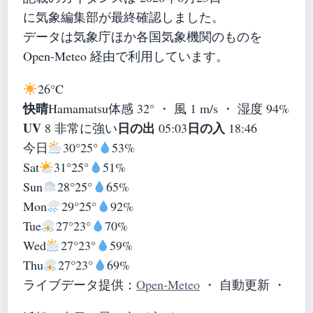
に気象編集部が最終確認しました。
データは気象庁ほか各国気象機関のものを
Open-Meteo 経由で利用しています。
26°
C
快晴
Hamamatsu
体感 32° ・ 風 1 m/s ・ 湿度 94%
UV
日の出
日の入
8 非常に強い
05:03
18:46
今日
30°
25°
53%
Sat
31°
25°
51%
Sun
28°
25°
65%
Mon
29°
25°
92%
Tue
27°
23°
70%
Wed
27°
23°
59%
Thu
27°
23°
69%
ライブデータ提供：
Open-Meteo
・ 自動更新 ・