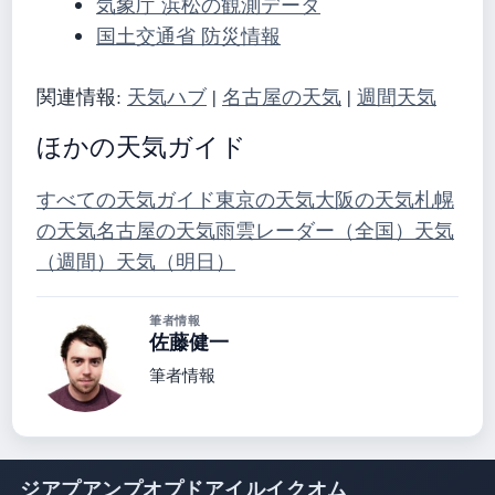
気象庁 浜松の観測データ
国土交通省 防災情報
関連情報:
天気ハブ
|
名古屋の天気
|
週間天気
ほかの天気ガイド
すべての天気ガイド
東京の天気
大阪の天気
札幌
の天気
名古屋の天気
雨雲レーダー（全国）
天気
（週間）
天気（明日）
筆者情報
佐藤健一
筆者情報
ジアプアンプオプドアイルイクオム