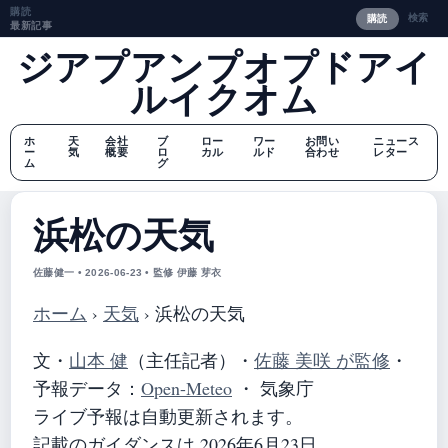
購読
検索
購読
最新記事
ジアプアンプオプドアイ
ルイクオム
ホ
天
会社
ブ
ロー
ワー
お問い
ニュース
ー
気
概要
ロ
カル
ルド
合わせ
レター
ム
グ
浜松の天気
佐藤健一 • 2026-06-23 • 監修 伊藤 芽衣
ホーム
›
天気
›
浜松の天気
文・
山本 健
（主任記者）
・
佐藤 美咲 が監修
・
予報データ：
Open-Meteo
・ 気象庁
ライブ予報は自動更新されます。
記載のガイダンスは 2026年6月23日