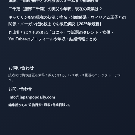
娘説、与謝野晶子と木村雅彦のミームまで徹底検証
二千翔（服部二千翔）の実父や年収、現在の職業は？
キャサリン妃の現在の状況：病名・治療経過・ウィリアム王子との
関係・メーガン妃比較までを徹底解説【2025年最新】
丸山礼とは？ものまね「はにゃ」で話題のタレント・女優・
YouTuberのプロフィールや年収・結婚情報まとめ
お問い合わせ
読者の指摘や訂正を素早く振り分ける、レスポンス重視のコンタクト・デス
ク。
お問い合わせ
info@japanpopdaily.com
編集部からの返信目安: 通常1営業日以内。