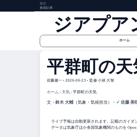
購読
最新記事
ジアプア
ホーム
平群町の天
佐藤健一 • 2026-06-23 • 監修 小林 大智
ホーム
›
天気
›
平群町の天気
鈴木 大輔
佐藤 美
文・
（気象・気候担当）
・
ライブ予報は自動更新されます。記載のガイダンス
データは気象庁ほか各国気象機関のものを Open-