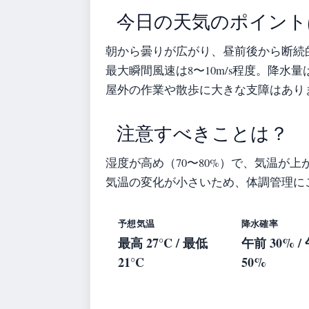
今日の天気のポイント
朝から曇りが広がり、昼前後から断続
最大瞬間風速は8〜10m/s程度。降水
屋外の作業や散歩に大きな支障はあり
注意すべきことは？
湿度が高め（70〜80%）で、気温が
気温の変化が小さいため、体調管理に
予想気温
降水確率
最高 27°C / 最低
午前 30% /
21°C
50%