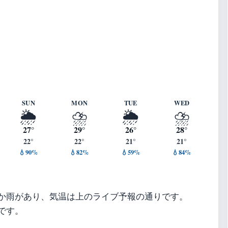
 ・ 湿度 96%
SUN
MON
TUE
WED
🌦️
⛈️
🌦️
⛈️
27°
29°
26°
28°
22°
22°
21°
21°
💧90%
💧82%
💧59%
💧84%
か雨があり、気温は上のライブ予報の通りです。
です。