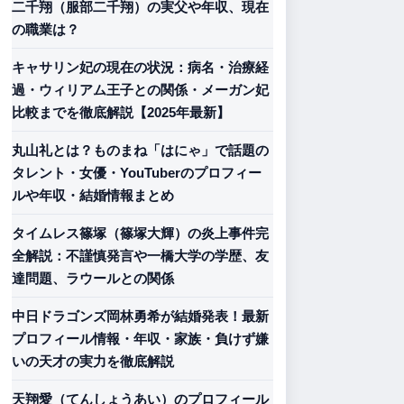
二千翔（服部二千翔）の実父や年収、現在
の職業は？
キャサリン妃の現在の状況：病名・治療経
過・ウィリアム王子との関係・メーガン妃
比較までを徹底解説【2025年最新】
丸山礼とは？ものまね「はにゃ」で話題の
タレント・女優・YouTuberのプロフィー
ルや年収・結婚情報まとめ
タイムレス篠塚（篠塚大輝）の炎上事件完
全解説：不謹慎発言や一橋大学の学歴、友
達問題、ラウールとの関係
中日ドラゴンズ岡林勇希が結婚発表！最新
プロフィール情報・年収・家族・負けず嫌
いの天才の実力を徹底解説
天翔愛（てんしょうあい）のプロフィール