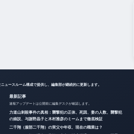
なニュースルーム構成で提供し、編集部が継続的に更新します。
最新記事
速報アップデートは公開前に編集デスクが確認します。
力道山刺殺事件の真相：襲撃犯の正体、死因、妻の人数、襲撃犯
の娘説、与謝野晶子と木村雅彦のミームまで徹底検証
二千翔（服部二千翔）の実父や年収、現在の職業は？
キャサリン妃の現在の状況：病名・治療経過・ウィリアム王子と
の関係・メーガン妃比較までを徹底解説【2025年最新】