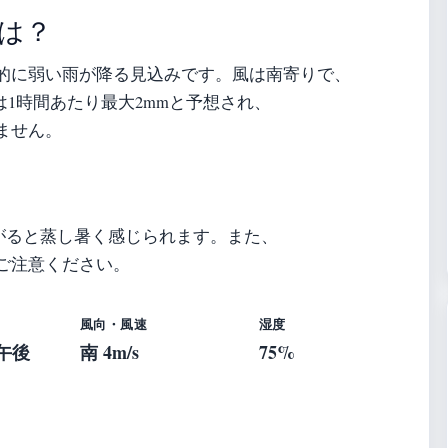
は？
的に弱い雨が降る見込みです。風は南寄りで、
量は1時間あたり最大2mmと予想され、
ません。
上がると蒸し暑く感じられます。また、
ご注意ください。
風向・風速
湿度
 午後
南 4m/s
75%