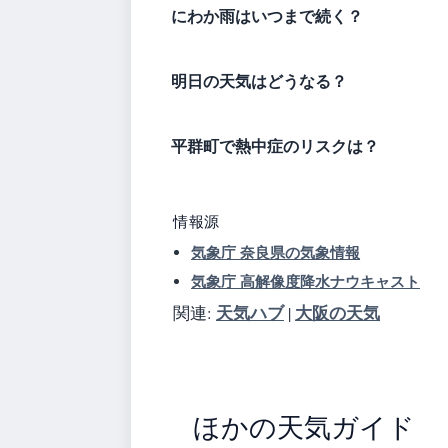
にわか雨はいつまで続く？
明日の天気はどうなる？
平群町で熱中症のリスクは？
情報源
気象庁 奈良県の気象情報
気象庁 高解像度降水ナウキャスト
天気ハブ
大阪の天気
関連:
|
ほかの天気ガイド