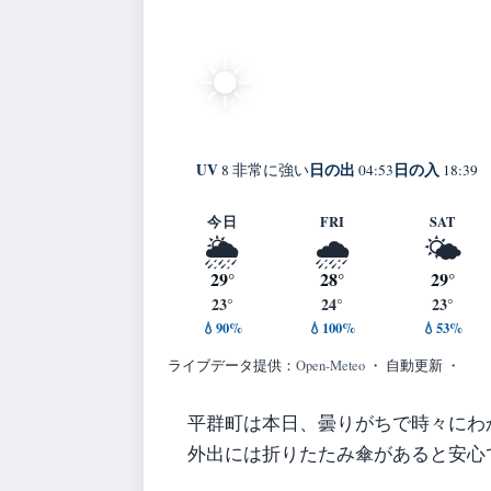
25°
快晴
☀️
C
Heguri
体感 31° ・ 風 1 m/s
UV
日の出
日の入
8 非常に強い
04:53
18:39
今日
FRI
SAT
🌦️
🌧️
🌤️
29°
28°
29°
23°
24°
23°
💧90%
💧100%
💧53%
ライブデータ提供：
Open-Meteo
・ 自動更新 ・
平群町は本日、曇りがちで時々にわ
外出には折りたたみ傘があると安心