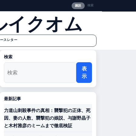
検索
購読
ルイクオム
ースレター
検索
表
示
最新記事
力道山刺殺事件の真相：襲撃犯の正体、死
因、妻の人数、襲撃犯の娘説、与謝野晶子
と木村雅彦のミームまで徹底検証