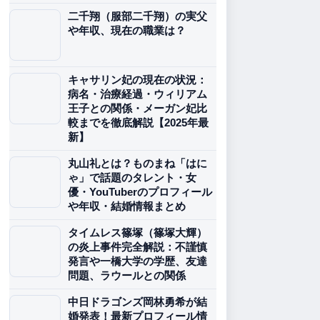
二千翔（服部二千翔）の実父
や年収、現在の職業は？
キャサリン妃の現在の状況：
病名・治療経過・ウィリアム
王子との関係・メーガン妃比
較までを徹底解説【2025年最
新】
丸山礼とは？ものまね「はに
ゃ」で話題のタレント・女
優・YouTuberのプロフィール
や年収・結婚情報まとめ
タイムレス篠塚（篠塚大輝）
の炎上事件完全解説：不謹慎
発言や一橋大学の学歴、友達
問題、ラウールとの関係
中日ドラゴンズ岡林勇希が結
婚発表！最新プロフィール情