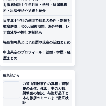
を徹底解説！生年月日・学歴・所属事務
所・出演作品や父親も紹介
日本赤十字社の基準で献血の条件・制限を
徹底解説：400cc回復期間、海外待機、レ
ア血液型や性行為制限も
福島和可菜とは？経歴や現在の活動まとめ
中山果奈のプロフィール：結婚・学歴・経
歴まとめ
編集部から
力道山刺殺事件の真相：襲撃
犯の正体、死因、妻の人数、
襲撃犯の娘説、与謝野晶子と
木村雅彦のミームまで徹底検
証