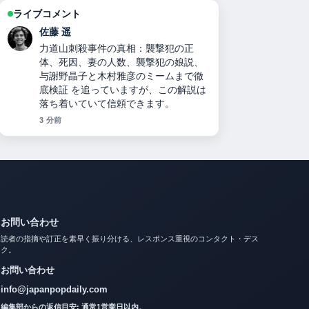
ライブコメント
伊藤 芽衣
二千翔（服部二千翔）の実父や年収、
現在の職業は？ の背景説明が助かりま
す。ライブ更新を続けてください。
5 分前
お問い合わせ
読者の指摘や訂正を素早く振り分ける、レスポンス重視のコンタクト・デス
ク。
お問い合わせ
info@japanpopdaily.com
編集部からの返信目安: 通常1営業日以内。