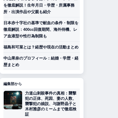
を徹底解説！生年月日・学歴・所属事務
所・出演作品や父親も紹介
日本赤十字社の基準で献血の条件・制限を
徹底解説：400cc回復期間、海外待機、レ
ア血液型や性行為制限も
福島和可菜とは？経歴や現在の活動まとめ
中山果奈のプロフィール：結婚・学歴・経
歴まとめ
編集部から
力道山刺殺事件の真相：襲撃
犯の正体、死因、妻の人数、
襲撃犯の娘説、与謝野晶子と
木村雅彦のミームまで徹底検
証