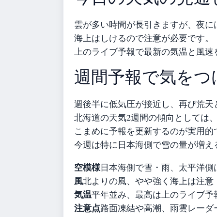
雲が多い時間が長引きますが、夜に
海上はしけるので注意が必要です。
上のライブ予報で最新の気温と風速
週間予報で気をつ
週後半に低気圧が接近し、再び荒天
北海道の天気2週間の傾向としては
こまめに予報を更新するのが実用的
今週は特に日本海側で雪の量が増え
空模様
日本海側で雪・雨、太平洋側
風
北よりの風、やや強く海上は注意
気温
平年並み、最高は上のライブ予
注意点
路面凍結や高潮、雨雲レーダ