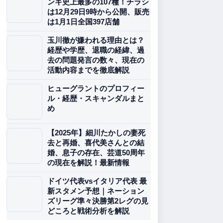
ンキ史上最多の107種！チラシ
は12月29日9時から公開、販売
は1月1日全国397店舗
玉川徹が嫌われる理由とは？
経歴や学歴、退職の経緯、過
去の問題発言の数々、現在の
活動内容までを徹底解説
ヒューグラントのプロフィー
ル・経歴・スキャンダルまと
め
【2025年】細川たかしの妻死
去と再婚、喜代美さんとの結
婚、息子の存在、芸道50周年
の現在を解説！最新情報
ドイツ代表vsイタリア代表 最
新スタメン予想｜ネーション
ズリーグ準々決勝第2レグの見
どころと戦術分析を解説