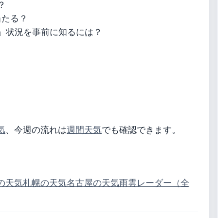
？
当たる？
」状況を事前に知るには？
気
、今週の流れは
週間天気
でも確認できます。
の天気
札幌の天気
名古屋の天気
雨雲レーダー（全