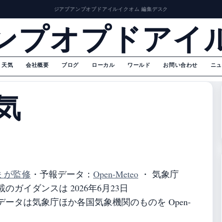
ジアプアンプオプドアイルイクオム 編集デスク
ンプオプドアイ
天気
会社概要
ブログ
ローカル
ワールド
お問い合わせ
ニュ
気
咲 が監修
・
予報データ：
Open-Meteo
・ 気象庁
ガイダンスは 2026年6月23日
ータは気象庁ほか各国気象機関のものを Open-