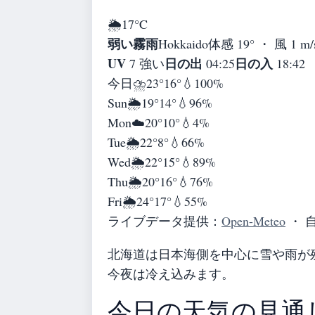
🌦️
17°
C
弱い霧雨
Hokkaido
体感 19° ・ 風 1 m
UV
日の出
日の入
7 強い
04:25
18:42
今日
⛈️
23°
16°
💧100%
Sun
🌦️
19°
14°
💧96%
Mon
☁️
20°
10°
💧4%
Tue
🌦️
22°
8°
💧66%
Wed
🌦️
22°
15°
💧89%
Thu
🌦️
20°
16°
💧76%
Fri
🌦️
24°
17°
💧55%
ライブデータ提供：
Open-Meteo
・ 
北海道は日本海側を中心に雪や雨が
今夜は冷え込みます。
今日の天気の見通