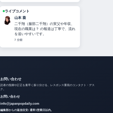
ライブコメント
加藤 海斗
キャサリン妃の現在の状況：病名・治
療経過・ウィリアム王子との関係・メ
ーガン妃比較までを徹底解説【2025年
最新】 周辺の検証がしっかりしていて
安心感があります。
9 分前
お問い合わせ
読者の指摘や訂正を素早く振り分ける、レスポンス重視のコンタクト・デス
ク。
お問い合わせ
info@japanpopdaily.com