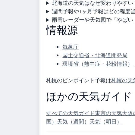
北海道の天気はなぜ変わりやすい
週間予報や1ヶ月予報はどの程度
雨雲レーダーや天気図で「やばい
情報源
気象庁
国土交通省・北海道開発局
環境省（熱中症・花粉情報）
札幌のピンポイント予報は
札幌の天
ほかの天気ガイド
すべての天気ガイド
東京の天気
大阪
国）
天気（週間）
天気（明日）