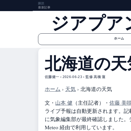
購読
最新記事
ジアプア
ホーム
北海道の天
佐藤健一 • 2026-06-23 • 監修 高橋 蓮
ホーム
›
天気
›
北海道の天気
文・
山本 健
（主任記者）
・
佐藤 美
ライブ予報は自動更新されます。記載の
に気象編集部が最終確認しました。デ
Meteo 経由で利用しています。