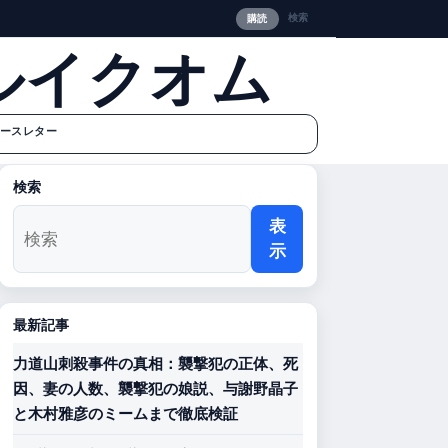
検索
購読
ルイクオム
ースレター
検索
表
示
最新記事
力道山刺殺事件の真相：襲撃犯の正体、死
因、妻の人数、襲撃犯の娘説、与謝野晶子
と木村雅彦のミームまで徹底検証