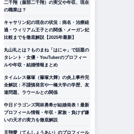
二千翔（服部二千翔）の実父や年収、現在
の職業は？
キャサリン妃の現在の状況：病名・治療経
過・ウィリアム王子との関係・メーガン妃
比較までを徹底解説【2025年最新】
丸山礼とは？ものまね「はにゃ」で話題の
タレント・女優・YouTuberのプロフィー
ルや年収・結婚情報まとめ
タイムレス篠塚（篠塚大輝）の炎上事件完
全解説：不謹慎発言や一橋大学の学歴、友
達問題、ラウールとの関係
中日ドラゴンズ岡林勇希が結婚発表！最新
プロフィール情報・年収・家族・負けず嫌
いの天才の実力を徹底解説
天翔愛（てんしょうあい）のプロフィール