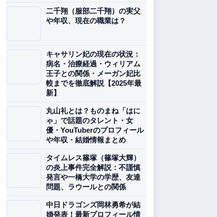
二千翔（服部二千翔）の実父
や年収、現在の職業は？
キャサリン妃の現在の状況：
病名・治療経過・ウィリアム
王子との関係・メーガン妃比
較までを徹底解説【2025年最
新】
丸山礼とは？ものまね「はに
ゃ」で話題のタレント・女
優・YouTuberのプロフィール
や年収・結婚情報まとめ
タイムレス篠塚（篠塚大輝）
の炎上事件完全解説：不謹慎
発言や一橋大学の学歴、友達
問題、ラウールとの関係
中日ドラゴンズ岡林勇希が結
婚発表！最新プロフィール情