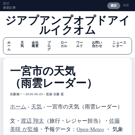
購読
検索
購読
最新記事
ジアプアンプオプドアイ
ルイクオム
ホ
天
会社
ブ
ロー
ワー
お問い
ニュース
ー
気
概要
ロ
カル
ルド
合わせ
レター
ム
グ
一宮市の天気
（雨雲レーダー）
佐藤健一 • 2026-06-23 • 監修 佐藤 遥
ホーム
›
天気
›
一宮市の天気（雨雲レーダー）
文・
渡辺 翔太
（旅行・レジャー担当）
・
佐藤
美咲 が監修
・
予報データ：
Open-Meteo
・ 気象