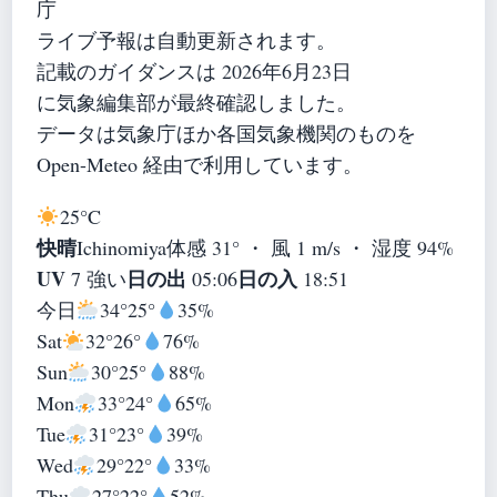
庁
ライブ予報は自動更新されます。
記載のガイダンスは 2026年6月23日
に気象編集部が最終確認しました。
データは気象庁ほか各国気象機関のものを
Open-Meteo 経由で利用しています。
25°
C
快晴
Ichinomiya
体感 31° ・ 風 1 m/s ・ 湿度 94%
UV
日の出
日の入
7 強い
05:06
18:51
今日
34°
25°
35%
Sat
32°
26°
76%
Sun
30°
25°
88%
Mon
33°
24°
65%
Tue
31°
23°
39%
Wed
29°
22°
33%
Thu
27°
22°
52%