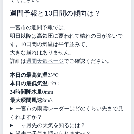
週間予報と10日間の傾向は？
一宮市の週間予報では、
明日以降は高気圧に覆われて晴れの日が多いで
す。10日間の気温は平年並みで、
大きな崩れはありません。
詳細は
週間天気ページ
でご確認ください。
本日の最高気温
23°C
本日の最低気温
15°C
24時間降水量
0mm
最大瞬間風速
8m/s
一宮市の雨雲レーダーはどのくらい先まで見
られますか？
一ヶ月先の天気を知るには？
過去の天気を調べられますか？