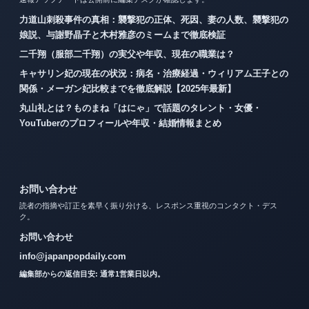
力道山刺殺事件の真相：襲撃犯の正体、死因、妻の人数、襲撃犯の
娘説、与謝野晶子と木村雅彦のミームまで徹底検証
二千翔（服部二千翔）の実父や年収、現在の職業は？
キャサリン妃の現在の状況：病名・治療経過・ウィリアム王子との
関係・メーガン妃比較までを徹底解説【2025年最新】
丸山礼とは？ものまね「はにゃ」で話題のタレント・女優・
YouTuberのプロフィールや年収・結婚情報まとめ
お問い合わせ
読者の指摘や訂正を素早く振り分ける、レスポンス重視のコンタクト・デス
ク。
お問い合わせ
info@japanpopdaily.com
編集部からの返信目安: 通常1営業日以内。