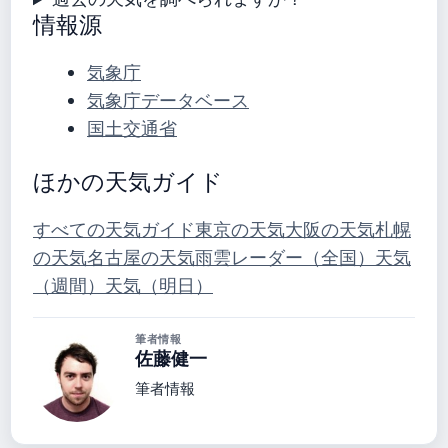
情報源
気象庁
気象庁データベース
国土交通省
ほかの天気ガイド
すべての天気ガイド
東京の天気
大阪の天気
札幌
の天気
名古屋の天気
雨雲レーダー（全国）
天気
（週間）
天気（明日）
筆者情報
佐藤健一
筆者情報