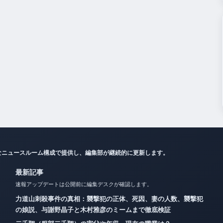
なニュースルーム構成で提供し、編集部が継続的に更新します。
最新記事
速報アップデートは公開前に編集デスクが確認します。
力道山刺殺事件の真相：襲撃犯の正体、死因、妻の人数、襲撃犯
の娘説、与謝野晶子と木村雅彦のミームまで徹底検証
二千翔（服部二千翔）の実父や年収、現在の職業は？
キャサリン妃の現在の状況：病名・治療経過・ウィリアム王子と