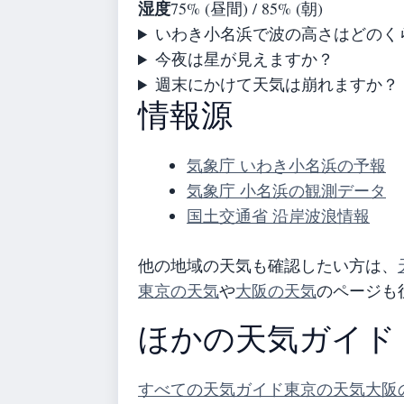
湿度
75% (昼間) / 85% (朝)
いわき小名浜で波の高さはどのく
今夜は星が見えますか？
週末にかけて天気は崩れますか？
情報源
気象庁 いわき小名浜の予報
気象庁 小名浜の観測データ
国土交通省 沿岸波浪情報
他の地域の天気も確認したい方は、
東京の天気
や
大阪の天気
のページも
ほかの天気ガイド
すべての天気ガイド
東京の天気
大阪