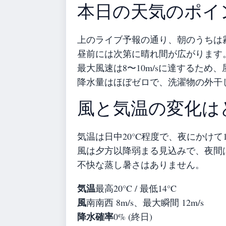
本日の天気のポイ
上のライブ予報の通り、朝のうちは
昼前には次第に晴れ間が広がります
最大風速は8〜10m/sに達するた
降水量はほぼゼロで、洗濯物の外干
風と気温の変化は
気温は日中20°C程度で、夜にかけて
風は夕方以降弱まる見込みで、夜間
不快な蒸し暑さはありません。
気温
最高20°C / 最低14°C
風
南南西 8m/s、最大瞬間 12m/s
降水確率
0% (終日)