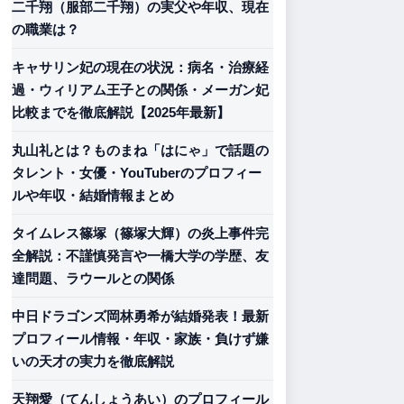
二千翔（服部二千翔）の実父や年収、現在
の職業は？
キャサリン妃の現在の状況：病名・治療経
過・ウィリアム王子との関係・メーガン妃
比較までを徹底解説【2025年最新】
丸山礼とは？ものまね「はにゃ」で話題の
タレント・女優・YouTuberのプロフィー
ルや年収・結婚情報まとめ
タイムレス篠塚（篠塚大輝）の炎上事件完
全解説：不謹慎発言や一橋大学の学歴、友
達問題、ラウールとの関係
中日ドラゴンズ岡林勇希が結婚発表！最新
プロフィール情報・年収・家族・負けず嫌
いの天才の実力を徹底解説
天翔愛（てんしょうあい）のプロフィール