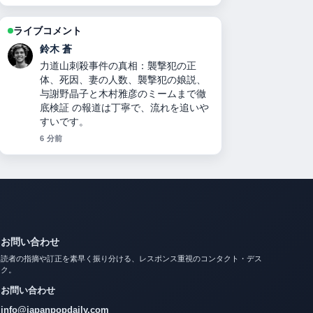
ライブコメント
渡辺 結衣
二千翔（服部二千翔）の実父や年収、
現在の職業は？ 周辺の検証がしっかり
していて安心感があります。
8 分前
お問い合わせ
読者の指摘や訂正を素早く振り分ける、レスポンス重視のコンタクト・デス
ク。
お問い合わせ
info@japanpopdaily.com
編集部からの返信目安: 通常1営業日以内。