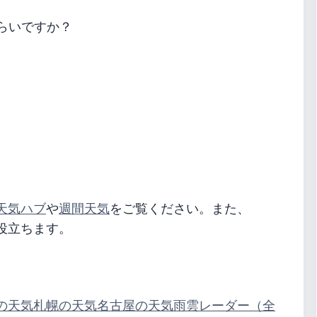
らいですか？
天気ハブ
や
週間天気
をご覧ください。また、
役立ちます。
の天気
札幌の天気
名古屋の天気
雨雲レーダー（全