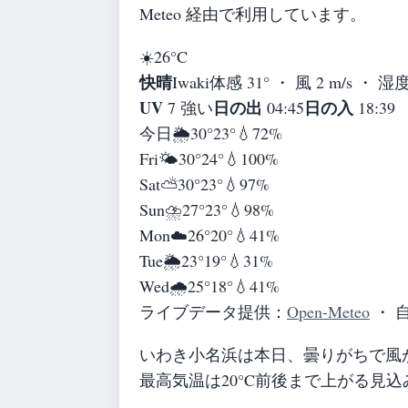
Meteo 経由で利用しています。
☀️
26°
C
快晴
Iwaki
体感 31° ・ 風 2 m/s ・ 湿度
UV
日の出
日の入
7 強い
04:45
18:39
今日
🌦️
30°
23°
💧72%
Fri
🌤️
30°
24°
💧100%
Sat
⛅
30°
23°
💧97%
Sun
⛈️
27°
23°
💧98%
Mon
☁️
26°
20°
💧41%
Tue
🌦️
23°
19°
💧31%
Wed
🌧️
25°
18°
💧41%
ライブデータ提供：
Open-Meteo
・ 
いわき小名浜は本日、曇りがちで風
最高気温は20°C前後まで上がる見