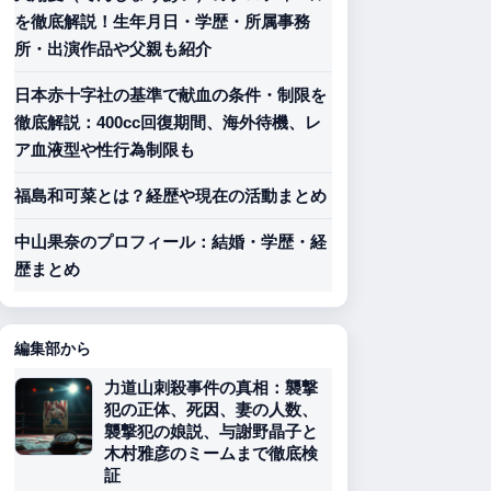
を徹底解説！生年月日・学歴・所属事務
所・出演作品や父親も紹介
日本赤十字社の基準で献血の条件・制限を
徹底解説：400cc回復期間、海外待機、レ
ア血液型や性行為制限も
福島和可菜とは？経歴や現在の活動まとめ
中山果奈のプロフィール：結婚・学歴・経
歴まとめ
編集部から
力道山刺殺事件の真相：襲撃
犯の正体、死因、妻の人数、
襲撃犯の娘説、与謝野晶子と
木村雅彦のミームまで徹底検
証