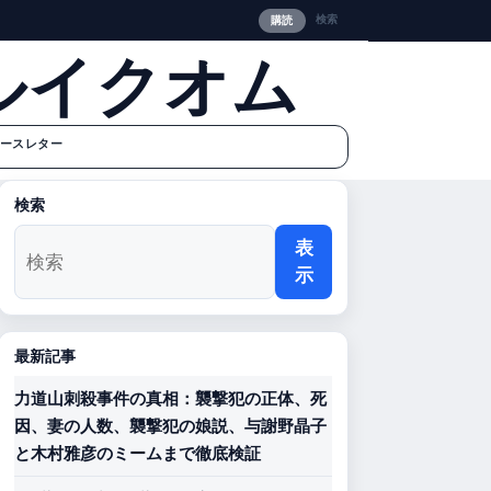
検索
購読
ルイクオム
ースレター
検索
表
示
最新記事
力道山刺殺事件の真相：襲撃犯の正体、死
因、妻の人数、襲撃犯の娘説、与謝野晶子
と木村雅彦のミームまで徹底検証