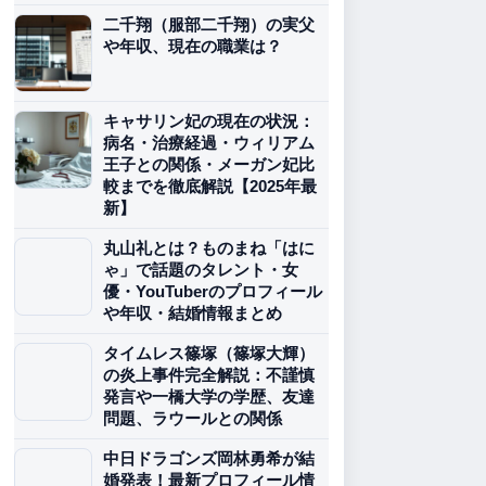
二千翔（服部二千翔）の実父
や年収、現在の職業は？
キャサリン妃の現在の状況：
病名・治療経過・ウィリアム
王子との関係・メーガン妃比
較までを徹底解説【2025年最
新】
丸山礼とは？ものまね「はに
ゃ」で話題のタレント・女
優・YouTuberのプロフィール
や年収・結婚情報まとめ
タイムレス篠塚（篠塚大輝）
の炎上事件完全解説：不謹慎
発言や一橋大学の学歴、友達
問題、ラウールとの関係
中日ドラゴンズ岡林勇希が結
婚発表！最新プロフィール情