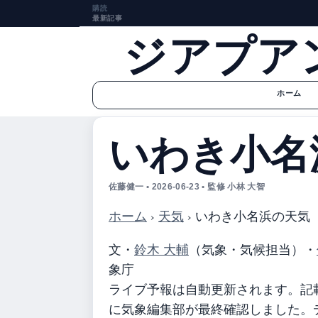
購読
最新記事
ジアプア
ホーム
いわき小名
佐藤健一 • 2026-06-23 • 監修 小林 大智
ホーム
›
天気
›
いわき小名浜の天気
文・
鈴木 大輔
（気象・気候担当）
・
象庁
ライブ予報は自動更新されます。記載の
に気象編集部が最終確認しました。デ