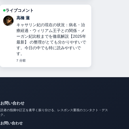
ライブコメント
佐藤 遥
力道山刺殺事件の真相：襲撃犯の正
体、死因、妻の人数、襲撃犯の娘説、
与謝野晶子と木村雅彦のミームまで徹
底検証 を追っていますが、この解説は
落ち着いていて信頼できます。
9 分前
お問い合わせ
読者の指摘や訂正を素早く振り分ける、レスポンス重視のコンタクト・デス
ク。
お問い合わせ
info@japanpopdaily.com