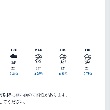
/s ・ 湿度 59%
TUE
WED
THU
FRI
☁️
⛈️
⛈️
⛈️
34°
30°
30°
29°
22°
23°
22°
22°
💧24%
💧75%
💧88%
💧75%
方以降に弱い雨の可能性があります。
してください。