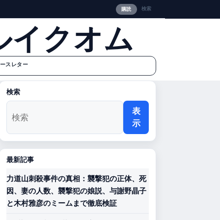
検索
購読
ルイクオム
ースレター
検索
表
示
最新記事
力道山刺殺事件の真相：襲撃犯の正体、死
因、妻の人数、襲撃犯の娘説、与謝野晶子
と木村雅彦のミームまで徹底検証