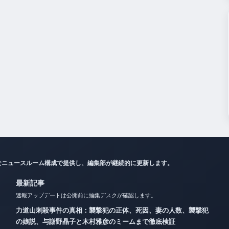
なニュースルーム構成で提供し、編集部が継続的に更新します。
最新記事
速報アップデートは公開前に編集デスクが確認します。
力道山刺殺事件の真相：襲撃犯の正体、死因、妻の人数、襲撃犯
の娘説、与謝野晶子と木村雅彦のミームまで徹底検証
二千翔（服部二千翔）の実父や年収、現在の職業は？