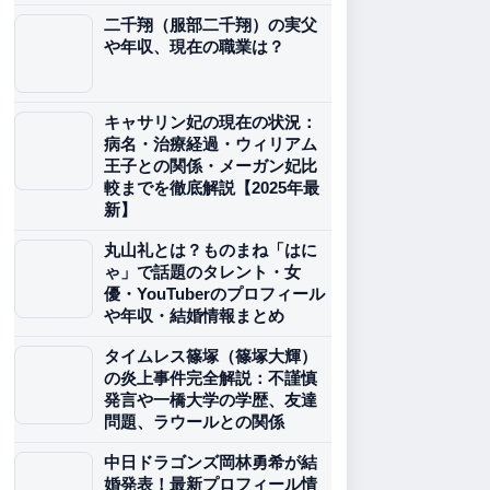
二千翔（服部二千翔）の実父
や年収、現在の職業は？
キャサリン妃の現在の状況：
病名・治療経過・ウィリアム
王子との関係・メーガン妃比
較までを徹底解説【2025年最
新】
丸山礼とは？ものまね「はに
ゃ」で話題のタレント・女
優・YouTuberのプロフィール
や年収・結婚情報まとめ
タイムレス篠塚（篠塚大輝）
の炎上事件完全解説：不謹慎
発言や一橋大学の学歴、友達
問題、ラウールとの関係
中日ドラゴンズ岡林勇希が結
婚発表！最新プロフィール情