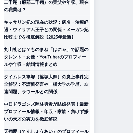
二千翔（服部二千翔）の実父や年収、現在
の職業は？
キャサリン妃の現在の状況：病名・治療経
過・ウィリアム王子との関係・メーガン妃
比較までを徹底解説【2025年最新】
丸山礼とは？ものまね「はにゃ」で話題の
タレント・女優・YouTuberのプロフィー
ルや年収・結婚情報まとめ
タイムレス篠塚（篠塚大輝）の炎上事件完
全解説：不謹慎発言や一橋大学の学歴、友
達問題、ラウールとの関係
中日ドラゴンズ岡林勇希が結婚発表！最新
プロフィール情報・年収・家族・負けず嫌
いの天才の実力を徹底解説
天翔愛（てんしょうあい）のプロフィール