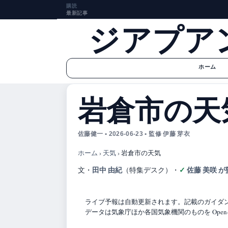
購読
最新記事
ジアプア
ホーム
岩倉市の天
佐藤健一 • 2026-06-23 • 監修 伊藤 芽衣
ホーム
›
天気
›
岩倉市の天気
田中 由紀
佐藤 美咲 が
文・
（特集デスク）
・
ライブ予報は自動更新されます。記載のガイダンス
データは気象庁ほか各国気象機関のものを Open-