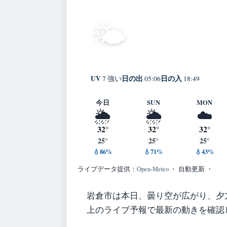
32°
晴れ
🌤️
C
Iwakura
体感 36° ・ 風 2 m
UV
日の出
日の入
7 強い
05:06
18:49
今日
SUN
MON
🌦️
🌦️
☁️
32°
32°
32°
25°
25°
25°
💧86%
💧71%
💧43%
ライブデータ提供：
Open-Meteo
・ 自動更新 ・
岩倉市は本日、曇り空が広がり、夕
上のライブ予報で最新の動きを確認