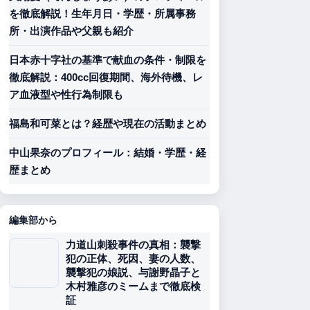
を徹底解説！生年月日・学歴・所属事務
所・出演作品や父親も紹介
日本赤十字社の基準で献血の条件・制限を
徹底解説：400cc回復期間、海外待機、レ
ア血液型や性行為制限も
福島和可菜とは？経歴や現在の活動まとめ
中山果奈のプロフィール：結婚・学歴・経
歴まとめ
編集部から
力道山刺殺事件の真相：襲撃
犯の正体、死因、妻の人数、
襲撃犯の娘説、与謝野晶子と
木村雅彦のミームまで徹底検
証