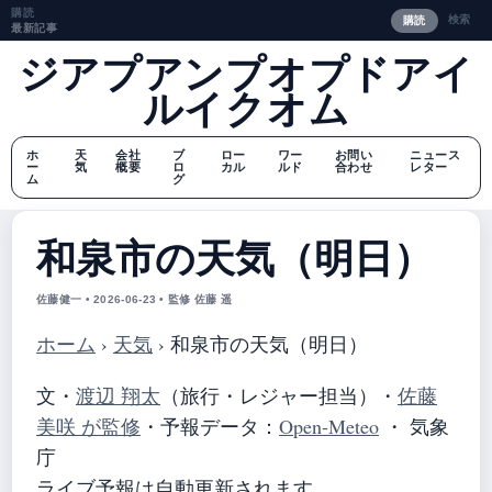
購読
検索
購読
最新記事
ジアプアンプオプドアイ
ルイクオム
ホ
天
会社
ブ
ロー
ワー
お問い
ニュース
ー
気
概要
ロ
カル
ルド
合わせ
レター
ム
グ
和泉市の天気（明日）
佐藤健一 • 2026-06-23 • 監修 佐藤 遥
ホーム
›
天気
›
和泉市の天気（明日）
文・
渡辺 翔太
（旅行・レジャー担当）
・
佐藤
美咲 が監修
・
予報データ：
Open-Meteo
・ 気象
庁
ライブ予報は自動更新されます。