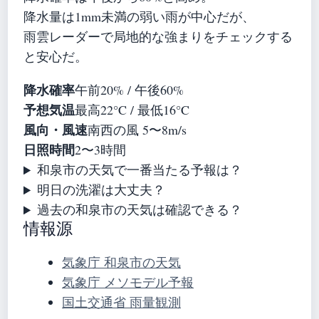
降水量は1mm未満の弱い雨が中心だが、
雨雲レーダーで局地的な強まりをチェックする
と安心だ。
降水確率
午前20% / 午後60%
予想気温
最高22°C / 最低16°C
風向・風速
南西の風 5〜8m/s
日照時間
2〜3時間
和泉市の天気で一番当たる予報は？
明日の洗濯は大丈夫？
過去の和泉市の天気は確認できる？
情報源
気象庁 和泉市の天気
気象庁 メソモデル予報
国土交通省 雨量観測