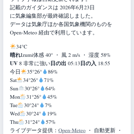
記載のガイダンスは 2026年6月23日
に気象編集部が最終確認しました。
データは気象庁ほか各国気象機関のものを
Open-Meteo 経由で利用しています。
34°
C
晴れ
Izumi
体感 40° ・ 風 2 m/s ・ 湿度 58%
UV
日の出
日の入
8 非常に強い
05:13
18:55
今日
35°
26°
86%
Sat
34°
26°
71%
Sun
30°
26°
64%
Mon
31°
26°
45%
Tue
30°
24°
7%
Wed
30°
24°
19%
Thu
31°
24°
57%
ライブデータ提供：
Open-Meteo
・ 自動更新 ・