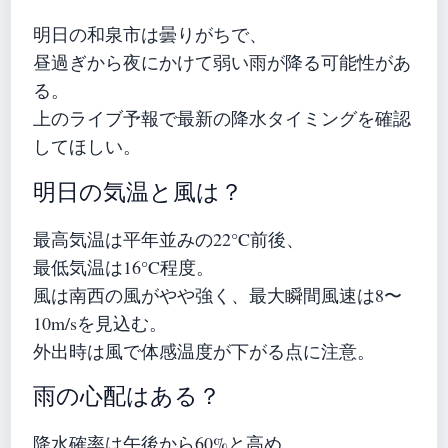
明日の和泉市は曇りがちで、
昼過ぎから夜にかけて弱い雨が降る可能性があ
る。
上のライブ予報で最新の降水タイミングを確認
してほしい。
明日の気温と風は？
最高気温は平年並みの22°C前後、
最低気温は16°C程度。
風は南西の風がやや強く、最大瞬間風速は8〜
10m/sを見込む。
外出時は風で体感温度が下がる点に注意。
雨の心配はある？
降水確率は午後から60%と高め。