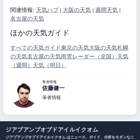
関連情報:
天気ハブ
|
大阪の天気
|
週間天気
|
名古屋の天気
ほかの天気ガイド
すべての天気ガイド
東京の天気
大阪の天気
札幌
の天気
名古屋の天気
雨雲レーダー（全国）
天気
（週間）
天気（明日）
筆者情報
佐藤健一
筆者情報
ジアプアンプオプドアイルイクオム
ジアプアンプオプドアイルイクオム はニュース、ガイド、分析をモダンなニ