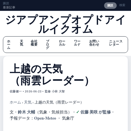
購読
検索
購読
最新記事
ジアプアンプオプドアイ
ルイクオム
ホ
天
会社
ブ
ロー
ワー
お問い
ニュース
ー
気
概要
ロ
カル
ルド
合わせ
レター
ム
グ
上越の天気
（雨雲レーダー）
佐藤健一 • 2026-06-23 • 監修 小林 大智
ホーム
›
天気
›
上越の天気（雨雲レーダー）
鈴木 大輔
佐藤 美咲 が監修
文・
（気象・気候担当）
・
・
Open-Meteo
予報データ：
・ 気象庁