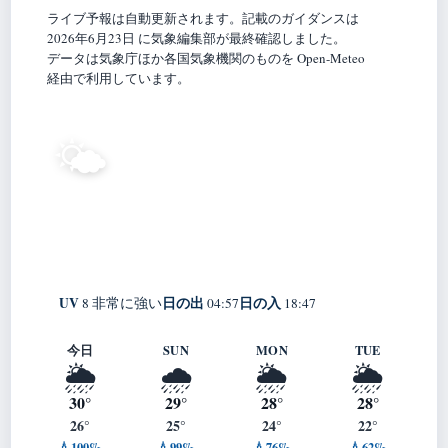
ライブ予報は自動更新されます。記載のガイダンスは
2026年6月23日 に気象編集部が最終確認しました。
データは気象庁ほか各国気象機関のものを Open-Meteo
経由で利用しています。
29°
🌤️
C
晴れ
Jōetsu
体感 35° ・ 風 1 m/s ・ 湿度 87%
UV
日の出
日の入
8 非常に強い
04:57
18:47
今日
SUN
MON
TUE
🌦️
🌧️
🌦️
🌦️
30°
29°
28°
28°
26°
25°
24°
22°
💧100%
💧99%
💧76%
💧62%