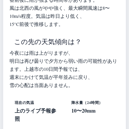
風は北西の風がやや強く、最大瞬間風速は8〜
10m/s程度。気温は昨日より低く、
15°C前後で推移します。
この先の天気傾向は？
今夜には雨は上がりますが、
明日は再び曇りで夕方から弱い雨の可能性があり
ます。上越市の10日間予報では、
週末にかけて気温が平年並みに戻り、
雪の心配は当面ありません。
現在の気温
降水量（24時間）
上のライブ予報参
10〜20mm
照