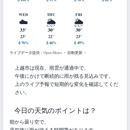
WED
THU
FRI
☁️
🌦️
🌦️
33°
30°
30°
23°
22°
23°
💧76%
💧46%
💧49%
ライブデータ提供：
Open-Meteo
・ 自動更新 ・
上越市は現在、雨雲が通過中で、
午後にかけて断続的に雨が残る見込みです。
上のライブ予報で短期的な変化を確認してくだ
さい。
今日の天気のポイントは？
朝から曇り空で、
昼前後に雨が強まる時間帯があります。