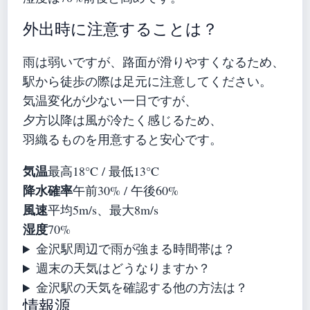
外出時に注意することは？
雨は弱いですが、路面が滑りやすくなるため、
駅から徒歩の際は足元に注意してください。
気温変化が少ない一日ですが、
夕方以降は風が冷たく感じるため、
羽織るものを用意すると安心です。
気温
最高18°C / 最低13°C
降水確率
午前30% / 午後60%
風速
平均5m/s、最大8m/s
湿度
70%
金沢駅周辺で雨が強まる時間帯は？
週末の天気はどうなりますか？
金沢駅の天気を確認する他の方法は？
情報源