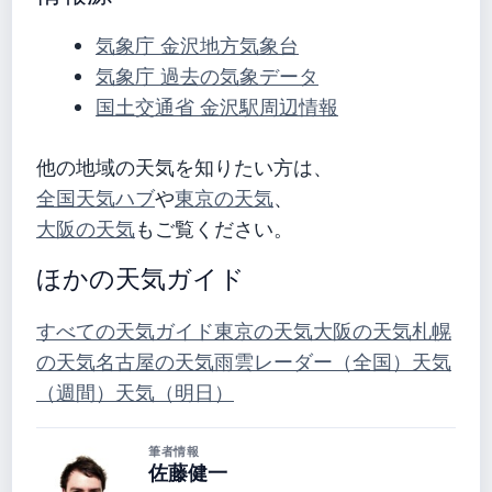
気象庁 金沢地方気象台
気象庁 過去の気象データ
国土交通省 金沢駅周辺情報
他の地域の天気を知りたい方は、
全国天気ハブ
や
東京の天気
、
大阪の天気
もご覧ください。
ほかの天気ガイド
すべての天気ガイド
東京の天気
大阪の天気
札幌
の天気
名古屋の天気
雨雲レーダー（全国）
天気
（週間）
天気（明日）
筆者情報
佐藤健一