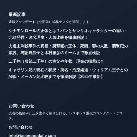
最新記事
速報アップデートは公開前に編集デスクが確認します。
シナモンロールの正体とは？パンとサンリオキャラクターの違い・
北欧発祥・改名理由・人気比較を徹底解説！
力道山刺殺事件の真相：襲撃犯の正体、死因、妻の人数、襲撃犯の
娘説、与謝野晶子と木村雅彦のミームまで徹底検証
二千翔（服部二千翔）の実父や年収、現在の職業は？
キャサリン妃の現在の状況：病名・治療経過・ウィリアム王子との
関係・メーガン妃比較までを徹底解説【2025年最新】
お問い合わせ
読者の指摘や訂正を素早く振り分ける、レスポンス重視のコンタクト・デス
ク。
お問い合わせ
info@japanpopdaily.com