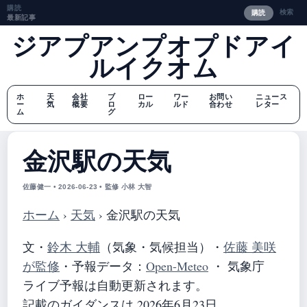
購読
検索
購読
最新記事
ジアプアンプオプドアイ
ルイクオム
ホ
天
会社
ブ
ロー
ワー
お問い
ニュース
ー
気
概要
ロ
カル
ルド
合わせ
レター
ム
グ
金沢駅の天気
佐藤健一 • 2026-06-23 • 監修 小林 大智
ホーム
›
天気
›
金沢駅の天気
文・
鈴木 大輔
（気象・気候担当）
・
佐藤 美咲
が監修
・
予報データ：
Open-Meteo
・ 気象庁
ライブ予報は自動更新されます。
記載のガイダンスは 2026年6月23日