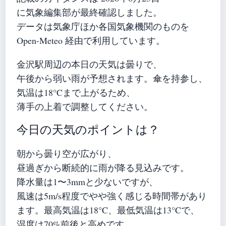
に気象編集部が最終確認しました。
データは気象庁ほか各国気象機関のものを
Open-Meteo 経由で利用しています。
金沢駅周辺の本日の天気は曇りで、
午後から弱い雨が予想されます。傘を持参し、
気温は18°Cまで上がるため、
薄手の上着で調整してください。
今日の天気のポイントは？
朝から曇り空が広がり、
昼過ぎから断続的に雨が降る見込みです。
降水量は1〜3mmと少ないですが、
風速は5m/s程度でやや強く感じる時間帯があり
ます。最高気温は18°C、最低気温は13°Cで、
湿度は70%前後と高めです。