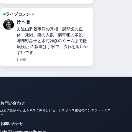
ライブコメント
渡辺 結衣
二千翔（服部二千翔）の実父や年収、
現在の職業は？ 周辺の検証がしっかり
していて安心感があります。
8 分前
お問い合わせ
読者の指摘や訂正を素早く振り分ける、レスポンス重視のコンタクト・デス
ク。
お問い合わせ
info@japanpopdaily.com
編集部からの返信目安: 通常1営業日以内。