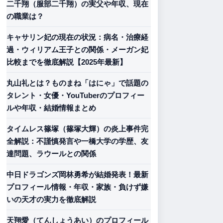
二千翔（服部二千翔）の実父や年収、現在
の職業は？
キャサリン妃の現在の状況：病名・治療経
過・ウィリアム王子との関係・メーガン妃
比較までを徹底解説【2025年最新】
丸山礼とは？ものまね「はにゃ」で話題の
タレント・女優・YouTuberのプロフィー
ルや年収・結婚情報まとめ
タイムレス篠塚（篠塚大輝）の炎上事件完
全解説：不謹慎発言や一橋大学の学歴、友
達問題、ラウールとの関係
中日ドラゴンズ岡林勇希が結婚発表！最新
プロフィール情報・年収・家族・負けず嫌
いの天才の実力を徹底解説
天翔愛（てんしょうあい）のプロフィール