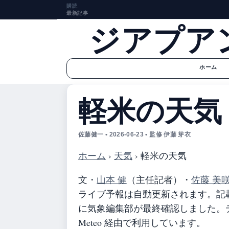
購読
最新記事
ジアプア
ホーム
軽米の天気
佐藤健一 • 2026-06-23 • 監修 伊藤 芽衣
ホーム
›
天気
›
軽米の天気
文・
山本 健
（主任記者）
・
佐藤 美
ライブ予報は自動更新されます。記載の
に気象編集部が最終確認しました。デ
Meteo 経由で利用しています。