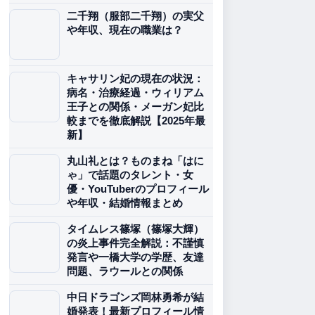
二千翔（服部二千翔）の実父
や年収、現在の職業は？
キャサリン妃の現在の状況：
病名・治療経過・ウィリアム
王子との関係・メーガン妃比
較までを徹底解説【2025年最
新】
丸山礼とは？ものまね「はに
ゃ」で話題のタレント・女
優・YouTuberのプロフィール
や年収・結婚情報まとめ
タイムレス篠塚（篠塚大輝）
の炎上事件完全解説：不謹慎
発言や一橋大学の学歴、友達
問題、ラウールとの関係
中日ドラゴンズ岡林勇希が結
婚発表！最新プロフィール情