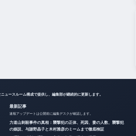
なニュースルーム構成で提供し、編集部が継続的に更新します。
最新記事
速報アップデートは公開前に編集デスクが確認します。
力道山刺殺事件の真相：襲撃犯の正体、死因、妻の人数、襲撃犯
の娘説、与謝野晶子と木村雅彦のミームまで徹底検証
二千翔（服部二千翔）の実父や年収、現在の職業は？