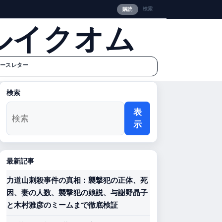
検索
購読
ルイクオム
ースレター
検索
表
示
最新記事
力道山刺殺事件の真相：襲撃犯の正体、死
因、妻の人数、襲撃犯の娘説、与謝野晶子
と木村雅彦のミームまで徹底検証