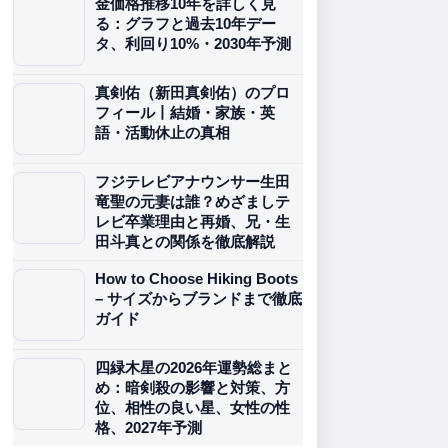
金価格推移10年を詳しく見
る：グラフと過去10年デー
タ、利回り10%・2030年予測
真剣佑（新田真剣佑）のプロ
フィール丨結婚・家族・英
語・活動休止の真相
フジテレビアナウンサー生田
竜聖の元妻は誰？めざましテ
レビ卒業理由と再婚、兄・生
田斗真との関係を徹底解説
How to Choose Hiking Boots
– サイズからブランドまで徹底
ガイド
四緑木星の2026年運勢総まと
め：暗剣殺の影響と対策、方
位、相性の良い星、女性の性
格、2027年予測