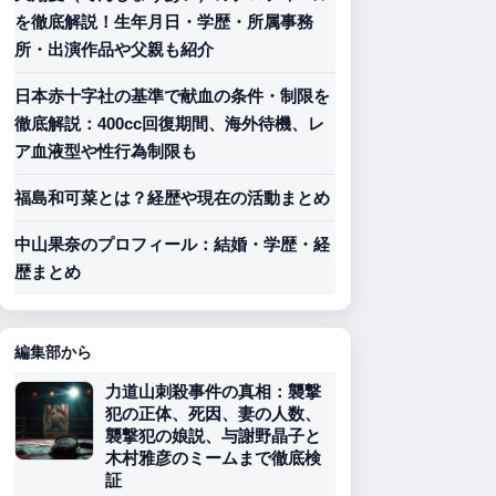
を徹底解説！生年月日・学歴・所属事務
所・出演作品や父親も紹介
日本赤十字社の基準で献血の条件・制限を
徹底解説：400cc回復期間、海外待機、レ
ア血液型や性行為制限も
福島和可菜とは？経歴や現在の活動まとめ
中山果奈のプロフィール：結婚・学歴・経
歴まとめ
編集部から
力道山刺殺事件の真相：襲撃
犯の正体、死因、妻の人数、
襲撃犯の娘説、与謝野晶子と
木村雅彦のミームまで徹底検
証