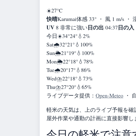
☀️
27°
C
快晴
Karumai
体感 33° ・ 風 1 m/s ・
UV
日の出
日の入
8 非常に強い
04:37
今日
☀️
34°
24°
💧2%
Sat
🌧️
32°
21°
💧100%
Sun
🌦️
21°
19°
💧100%
Mon
🌦️
22°
18°
💧78%
Tue
🌧️
20°
17°
💧86%
Wed
⛈️
22°
18°
💧73%
Thu
⛈️
27°
20°
💧65%
ライブデータ提供：
Open-Meteo
・ 
軽米の天気は、上のライブ予報を確
屋外作業や通勤の計画に直接影響し
今日の軽米で注意