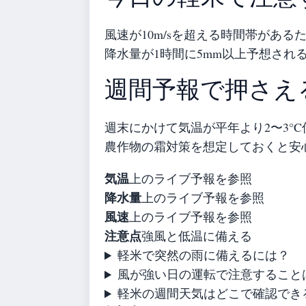
風速が10m/sを超える時間帯があ
降水量が1時間に5mm以上予想され
週間予報で押さえ
週末にかけて気温が平年より2〜3°
農作物の霜対策を想定しておくと安
気温
上のライブ予報を参照
降水量
上のライブ予報を参照
風速
上のライブ予報を参照
注意点
強風と低温に備える
軽米で突然の雨に備えるには？
風が強い日の運転で注意すること
軽米の週間天気はどこで確認でき