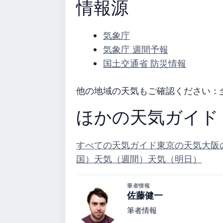
情報源
気象庁
気象庁 週間予報
国土交通省 防災情報
他の地域の天気もご確認ください：
ほかの天気ガイド
すべての天気ガイド
東京の天気
大阪
国）
天気（週間）
天気（明日）
筆者情報
佐藤健一
筆者情報