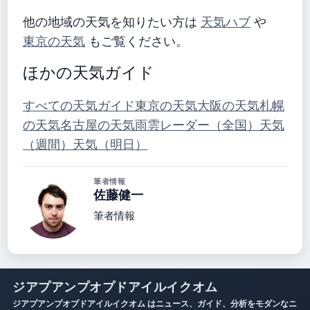
他の地域の天気を知りたい方は
天気ハブ
や
東京の天気
もご覧ください。
ほかの天気ガイド
すべての天気ガイド
東京の天気
大阪の天気
札幌
の天気
名古屋の天気
雨雲レーダー（全国）
天気
（週間）
天気（明日）
筆者情報
佐藤健一
筆者情報
ジアプアンプオプドアイルイクオム
ジアプアンプオプドアイルイクオム はニュース、ガイド、分析をモダンなニ