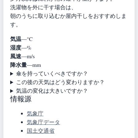
洗濯物を外に干す場合は、
朝のうちに取り込むか屋内干しをおすすめしま
す。
気温
—°C
湿度
—%
風速
—m/s
降水量
—mm
傘を持っていくべきですか？
この後の天気はどう変わりますか？
気温の変化は大きいですか？
情報源
気象庁
気象庁データ
国土交通省