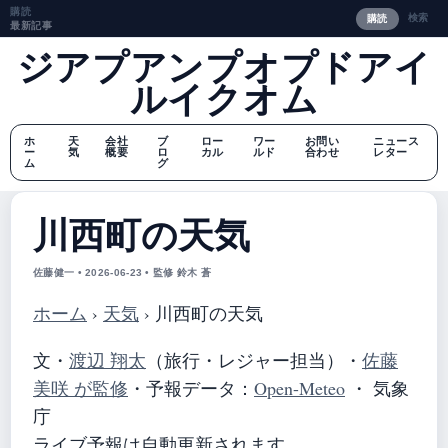
購読
検索
購読
最新記事
ジアプアンプオプドアイ
ルイクオム
ホ
天
会社
ブ
ロー
ワー
お問い
ニュース
ー
気
概要
ロ
カル
ルド
合わせ
レター
ム
グ
川西町の天気
佐藤健一 • 2026-06-23 • 監修 鈴木 蒼
ホーム
›
天気
›
川西町の天気
文・
渡辺 翔太
（旅行・レジャー担当）
・
佐藤
美咲 が監修
・
予報データ：
Open-Meteo
・ 気象
庁
ライブ予報は自動更新されます。