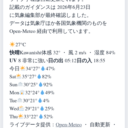
記載のガイダンスは 2026年6月23日
に気象編集部が最終確認しました。
データは気象庁ほか各国気象機関のものを
Open-Meteo 経由で利用しています。
27°
C
快晴
Kawanishi
体感 32° ・ 風 2 m/s ・ 湿度 84%
UV
日の出
日の入
8 非常に強い
05:12
18:55
今日
34°
27°
47%
Sat
35°
27°
82%
Sun
30°
25°
92%
Mon
32°
24°
49%
Tue
30°
21°
4%
Wed
29°
21°
25%
Thu
33°
22°
52%
ライブデータ提供：
Open-Meteo
・ 自動更新 ・