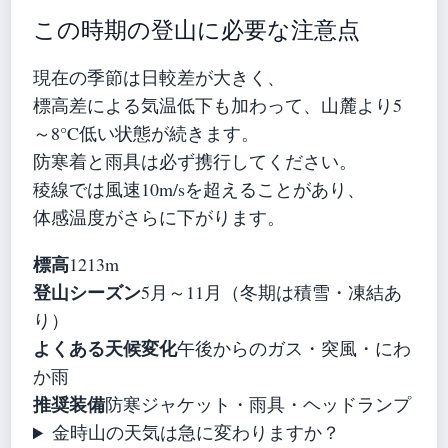
この時期の登山に必要な注意点
現在の季節は日較差が大きく、
標高差による気温低下も加わって、山麓より5
～8°C低い状態が続きます。
防寒着と雨具は必ず携行してください。
稜線では風速10m/sを超えることがあり、
体感温度がさらに下がります。
標高
1213m
登山シーズン
5月～11月（冬期は積雪・凍結あ
り）
よくある天候変化
午後からのガス・突風・にわ
か雨
推奨装備
防寒ジャケット・雨具・ヘッドランプ
金時山の天気は急に変わりますか？