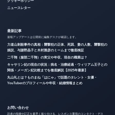
クッキーポリシー
ニュースレター
最新記事
速報アップデートは公開前に編集デスクが確認します。
力道山刺殺事件の真相：襲撃犯の正体、死因、妻の人数、襲撃犯の
娘説、与謝野晶子と木村雅彦のミームまで徹底検証
二千翔（服部二千翔）の実父や年収、現在の職業は？
キャサリン妃の現在の状況：病名・治療経過・ウィリアム王子との
関係・メーガン妃比較までを徹底解説【2025年最新】
丸山礼とは？ものまね「はにゃ」で話題のタレント・女優・
YouTuberのプロフィールや年収・結婚情報まとめ
お問い合わせ
読者の指摘や訂正を素早く振り分ける、レスポンス重視のコンタクト・デス