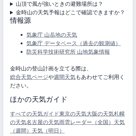
山頂で風が強いときの避難場所は？
金時山の天気予報はどこで確認できますか？
情報源
気象庁 山岳地の天気
気象庁 データベース（過去の観測値）
防災科学技術研究所 山地気象情報
金時山の登山計画を立てる際は、
総合天気ページ
や
週間天気
もあわせてご利用く
ださい。
ほかの天気ガイド
すべての天気ガイド
東京の天気
大阪の天気
札幌
の天気
名古屋の天気
雨雲レーダー（全国）
天気
（週間）
天気（明日）