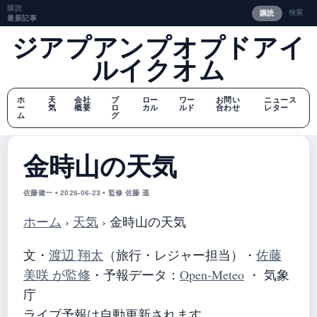
購読
検索
購読
最新記事
ジアプアンプオプドアイ
ルイクオム
ホ
天
会社
ブ
ロー
ワー
お問い
ニュース
ー
気
概要
ロ
カル
ルド
合わせ
レター
ム
グ
金時山の天気
佐藤健一 • 2026-06-23 • 監修 佐藤 遥
ホーム
›
天気
›
金時山の天気
文・
渡辺 翔太
（旅行・レジャー担当）
・
佐藤
美咲 が監修
・
予報データ：
Open-Meteo
・ 気象
庁
ライブ予報は自動更新されます。