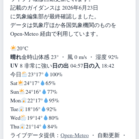
記載のガイダンスは 2026年6月23日
に気象編集部が最終確認しました。
データは気象庁ほか各国気象機関のものを
Open-Meteo 経由で利用しています。
20°
C
晴れ
金時山
体感 23° ・ 風 0 m/s ・ 湿度 92%
UV
日の出
日の入
8 非常に強い
04:57
18:42
今日
23°
17°
100%
Sat
24°
17°
65%
Sun
24°
16°
77%
Mon
22°
17°
95%
Tue
18°
16°
92%
Wed
19°
14°
80%
Thu
21°
14°
84%
ライブデータ提供：
Open-Meteo
・ 自動更新 ・