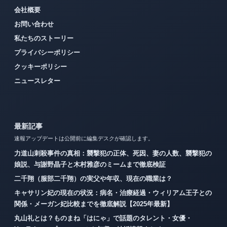
会社概要
お問い合わせ
私たちのストーリー
プライバシーポリシー
クッキーポリシー
ニュースレター
最新記事
速報アップデートは公開前に編集デスクが確認します。
力道山刺殺事件の真相：襲撃犯の正体、死因、妻の人数、襲撃犯の
娘説、与謝野晶子と木村雅彦のミームまで徹底検証
二千翔（服部二千翔）の実父や年収、現在の職業は？
キャサリン妃の現在の状況：病名・治療経過・ウィリアム王子との
関係・メーガン妃比較までを徹底解説【2025年最新】
丸山礼とは？ものまね「はにゃ」で話題のタレント・女優・