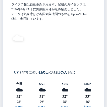
ライブ予報は自動更新されます。記載のガイダンスは
2026年6月23日 に気象編集部が最終確認しました。
データは気象庁ほか各国気象機関のものを Open-Meteo
経由で利用しています。
29°
☁️
C
曇り
Kitakyushu
体感 33° ・ 風 3 m/s ・ 湿度 75%
UV
日の出
日の入
8 非常に強い
05:32
19:12
今日
SAT
SUN
MON
☁️
☁️
☁️
☁️
32°
31°
32°
33°
28°
29°
28°
26°
💧39%
💧26%
💧10%
💧23%