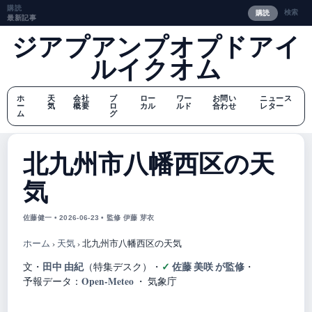
購読
検索
購読
最新記事
ジアプアンプオプドアイ
ルイクオム
ホ
天
会社
ブ
ロー
ワー
お問い
ニュース
ー
気
概要
ロ
カル
ルド
合わせ
レター
ム
グ
北九州市八幡西区の天
気
佐藤健一 • 2026-06-23 • 監修 伊藤 芽衣
ホーム
›
天気
›
北九州市八幡西区の天気
田中 由紀
佐藤 美咲 が監修
文・
（特集デスク）
・
・
Open-Meteo
予報データ：
・ 気象庁