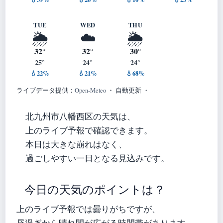
TUE
WED
THU
🌦️
☁️
🌦️
32°
32°
30°
25°
24°
24°
💧22%
💧21%
💧68%
ライブデータ提供：
Open-Meteo
・ 自動更新 ・
北九州市八幡西区の天気は、
上のライブ予報で確認できます。
本日は大きな崩れはなく、
過ごしやすい一日となる見込みです。
今日の天気のポイントは？
上のライブ予報では曇りがちですが、
昼過ぎから晴れ間が広がる時間帯があります。