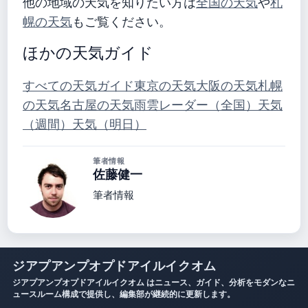
他の地域の天気を知りたい方は
全国の天気
や
札
幌の天気
もご覧ください。
ほかの天気ガイド
すべての天気ガイド
東京の天気
大阪の天気
札幌
の天気
名古屋の天気
雨雲レーダー（全国）
天気
（週間）
天気（明日）
筆者情報
佐藤健一
筆者情報
ジアプアンプオプドアイルイクオム
ジアプアンプオプドアイルイクオム はニュース、ガイド、分析をモダンなニ
ュースルーム構成で提供し、編集部が継続的に更新します。