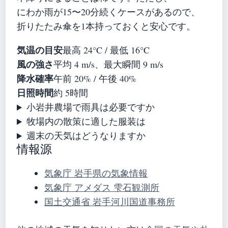
にわか雨が15〜20分続くケースがあるので、
折りたたみ傘を1本持っておくと安心です。
気温の目安
最高 24°C / 最低 16°C
風の強さ
平均 4 m/s、最大瞬間 9 m/s
降水確率
午前 20% / 午後 40%
日照時間
約 5時間
小岩井農場で雨具は必要ですか
牧場内の散策に適した服装は
週末の天気はどうなりますか
情報源
気象庁 岩手県の気象情報
気象庁 アメダス 雫石観測所
国土交通省 岩手河川国道事務所