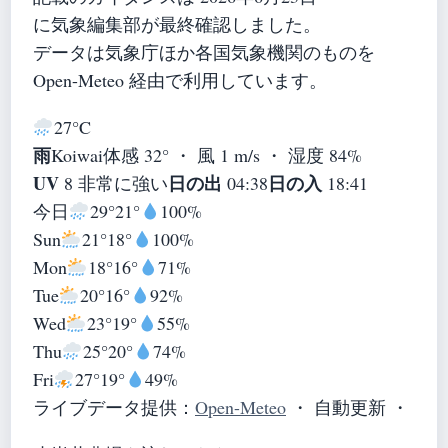
に気象編集部が最終確認しました。
データは気象庁ほか各国気象機関のものを
Open-Meteo 経由で利用しています。
27°
C
雨
Koiwai
体感 32° ・ 風 1 m/s ・ 湿度 84%
UV
日の出
日の入
8 非常に強い
04:38
18:41
今日
29°
21°
100%
Sun
21°
18°
100%
Mon
18°
16°
71%
Tue
20°
16°
92%
Wed
23°
19°
55%
Thu
25°
20°
74%
Fri
27°
19°
49%
ライブデータ提供：
Open-Meteo
・ 自動更新 ・