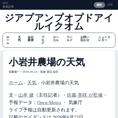
購読
検索
購読
最新記事
ジアプアンプオプドアイ
ルイクオム
ホ
天
会社
ブ
ロー
ワー
お問い
ニュース
ー
気
概要
ロ
カル
ルド
合わせ
レター
ム
グ
小岩井農場の天気
佐藤健一 • 2026-06-23 • 監修 渡辺 結衣
ホーム
›
天気
›
小岩井農場の天気
文・
山本 健
（主任記者）
・
佐藤 美咲 が監修
・
予報データ：
Open-Meteo
・ 気象庁
ライブ予報は自動更新されます。
記載のガイダンスは 2026年6月23日