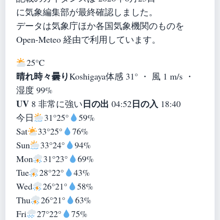
に気象編集部が最終確認しました。
データは気象庁ほか各国気象機関のものを
Open-Meteo 経由で利用しています。
25°
C
晴れ時々曇り
Koshigaya
体感 31° ・ 風 1 m/s ・
湿度 99%
UV
日の出
日の入
8 非常に強い
04:52
18:40
今日
31°
25°
59%
Sat
33°
25°
76%
Sun
33°
24°
94%
Mon
31°
23°
69%
Tue
28°
22°
43%
Wed
26°
21°
58%
Thu
26°
21°
63%
Fri
27°
22°
75%