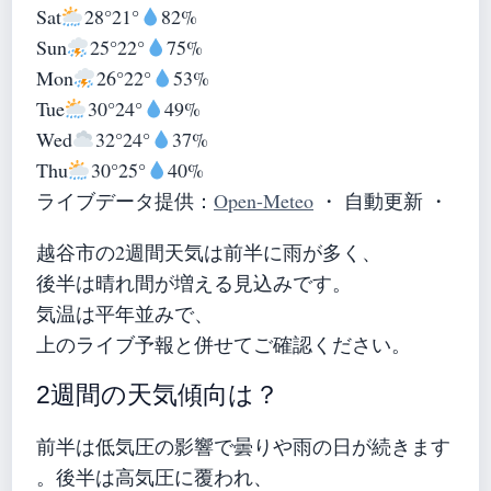
Sat
28°
21°
82%
Sun
25°
22°
75%
Mon
26°
22°
53%
Tue
30°
24°
49%
Wed
32°
24°
37%
Thu
30°
25°
40%
ライブデータ提供：
Open-Meteo
・ 自動更新 ・
越谷市の2週間天気は前半に雨が多く、
後半は晴れ間が増える見込みです。
気温は平年並みで、
上のライブ予報と併せてご確認ください。
2週間の天気傾向は？
前半は低気圧の影響で曇りや雨の日が続きます
。後半は高気圧に覆われ、