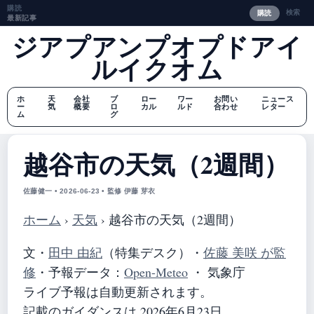
購読
検索
購読
最新記事
ジアプアンプオプドアイ
ルイクオム
ホ
天
会社
ブ
ロー
ワー
お問い
ニュース
ー
気
概要
ロ
カル
ルド
合わせ
レター
ム
グ
越谷市の天気（2週間）
佐藤健一 • 2026-06-23 • 監修 伊藤 芽衣
ホーム
›
天気
›
越谷市の天気（2週間）
文・
田中 由紀
（特集デスク）
・
佐藤 美咲 が監
修
・
予報データ：
Open-Meteo
・ 気象庁
ライブ予報は自動更新されます。
記載のガイダンスは 2026年6月23日