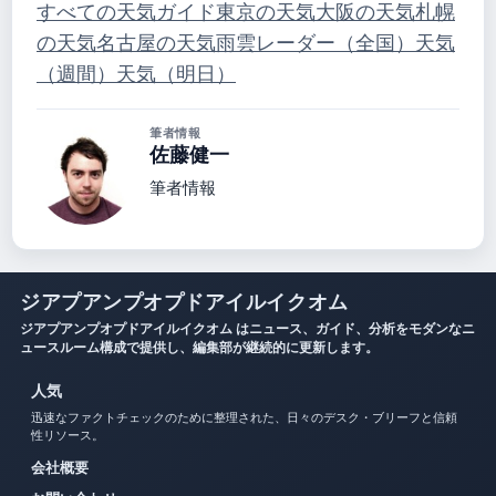
すべての天気ガイド
東京の天気
大阪の天気
札幌
の天気
名古屋の天気
雨雲レーダー（全国）
天気
（週間）
天気（明日）
筆者情報
佐藤健一
筆者情報
ジアプアンプオプドアイルイクオム
ジアプアンプオプドアイルイクオム はニュース、ガイド、分析をモダンなニ
ュースルーム構成で提供し、編集部が継続的に更新します。
人気
迅速なファクトチェックのために整理された、日々のデスク・ブリーフと信頼
性リソース。
会社概要