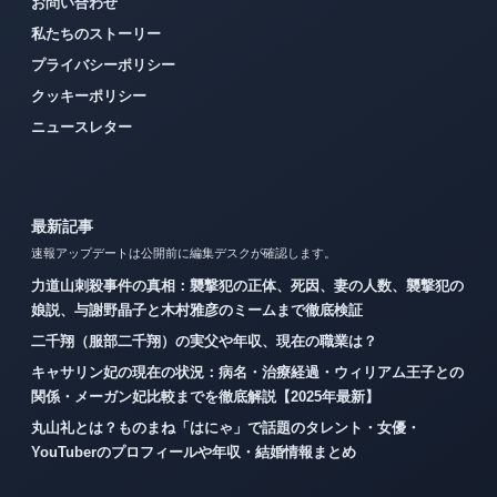
お問い合わせ
私たちのストーリー
プライバシーポリシー
クッキーポリシー
ニュースレター
最新記事
速報アップデートは公開前に編集デスクが確認します。
力道山刺殺事件の真相：襲撃犯の正体、死因、妻の人数、襲撃犯の
娘説、与謝野晶子と木村雅彦のミームまで徹底検証
二千翔（服部二千翔）の実父や年収、現在の職業は？
キャサリン妃の現在の状況：病名・治療経過・ウィリアム王子との
関係・メーガン妃比較までを徹底解説【2025年最新】
丸山礼とは？ものまね「はにゃ」で話題のタレント・女優・
YouTuberのプロフィールや年収・結婚情報まとめ