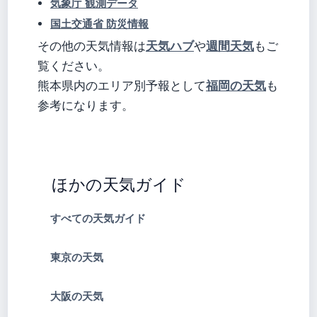
気象庁 観測データ
国土交通省 防災情報
天気ハブ
週間天気
その他の天気情報は
や
もご
覧ください。
福岡の天気
熊本県内のエリア別予報として
も
参考になります。
ほかの天気ガイド
すべての天気ガイド
東京の天気
大阪の天気