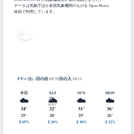
データは気象庁ほか各国気象機関のものを Open-Meteo
経由で利用しています。
29°
🌤️
C
晴れ
Kumamoto
体感 33° ・ 風 3 m/s ・ 湿度 72%
UV
日の出
日の入
6 強い
05:35
19:11
今日
SAT
SUN
MON
☁️
🌦️
☁️
☁️
34°
32°
31°
36°
29°
28°
29°
26°
💧65%
💧24%
💧10%
💧32%