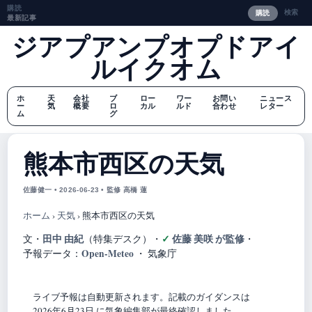
購読
検索
購読
最新記事
ジアプアンプオプドアイ
ルイクオム
ホ
天
会社
ブ
ロー
ワー
お問い
ニュース
ー
気
概要
ロ
カル
ルド
合わせ
レター
ム
グ
熊本市西区の天気
佐藤健一 • 2026-06-23 • 監修 高橋 蓮
ホーム
›
天気
›
熊本市西区の天気
田中 由紀
佐藤 美咲 が監修
文・
（特集デスク）
・
・
Open-Meteo
予報データ：
・ 気象庁
ライブ予報は自動更新されます。記載のガイダンスは
2026年6月23日 に気象編集部が最終確認しました。