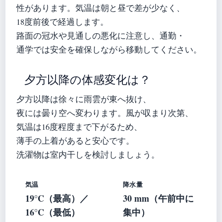
性があります。気温は朝と昼で差が少なく、
18度前後で経過します。
路面の冠水や見通しの悪化に注意し、通勤・
通学では安全を確保しながら移動してください。
夕方以降の体感変化は？
夕方以降は徐々に雨雲が東へ抜け、
夜には曇り空へ変わります。風が収まり次第、
気温は16度程度まで下がるため、
薄手の上着があると安心です。
洗濯物は室内干しを検討しましょう。
気温
降水量
19°C（最高）／
30 mm（午前中に
16°C（最低）
集中）