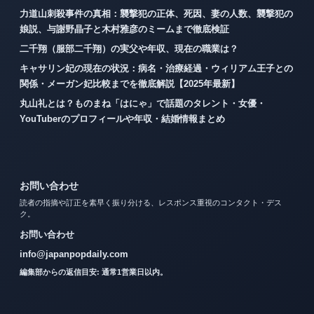
力道山刺殺事件の真相：襲撃犯の正体、死因、妻の人数、襲撃犯の
娘説、与謝野晶子と木村雅彦のミームまで徹底検証
二千翔（服部二千翔）の実父や年収、現在の職業は？
キャサリン妃の現在の状況：病名・治療経過・ウィリアム王子との
関係・メーガン妃比較までを徹底解説【2025年最新】
丸山礼とは？ものまね「はにゃ」で話題のタレント・女優・
YouTuberのプロフィールや年収・結婚情報まとめ
お問い合わせ
読者の指摘や訂正を素早く振り分ける、レスポンス重視のコンタクト・デス
ク。
お問い合わせ
info@japanpopdaily.com
編集部からの返信目安: 通常1営業日以内。