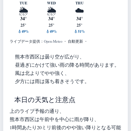
TUE
WED
THU
🌦️
🌦️
☁️
34°
34°
34°
25°
25°
25°
💧49%
💧49%
💧51%
ライブデータ提供：
Open-Meteo
・ 自動更新 ・
熊本市西区は曇り空が広がり、
昼過ぎにかけて強い雨の降る時間があります。
風は北よりでやや強く、
夕方には雨は落ち着きそうです。
本日の天気と注意点
上のライブ予報の通り、
熊本市西区は午前中を中心に雨が降り、
1時間あたり20ミリ前後のやや強い降りとなる可能