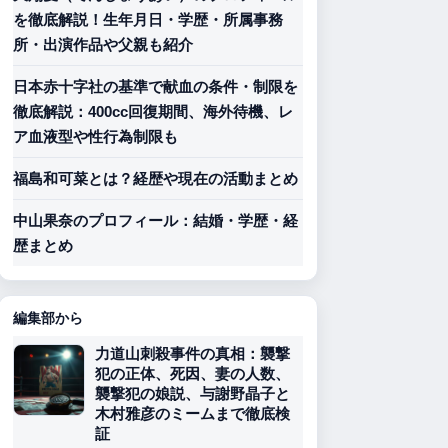
を徹底解説！生年月日・学歴・所属事務
所・出演作品や父親も紹介
日本赤十字社の基準で献血の条件・制限を
徹底解説：400cc回復期間、海外待機、レ
ア血液型や性行為制限も
福島和可菜とは？経歴や現在の活動まとめ
中山果奈のプロフィール：結婚・学歴・経
歴まとめ
編集部から
力道山刺殺事件の真相：襲撃
犯の正体、死因、妻の人数、
襲撃犯の娘説、与謝野晶子と
木村雅彦のミームまで徹底検
証