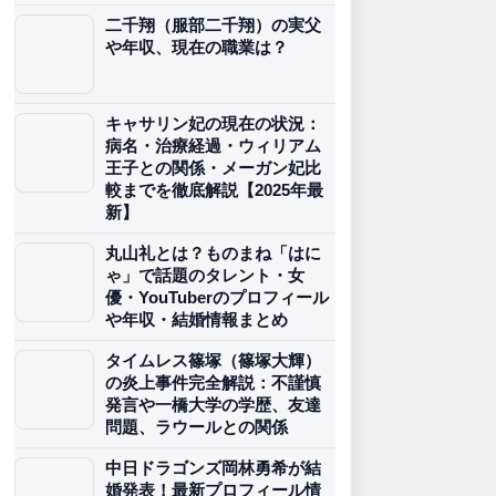
二千翔（服部二千翔）の実父
や年収、現在の職業は？
キャサリン妃の現在の状況：
病名・治療経過・ウィリアム
王子との関係・メーガン妃比
較までを徹底解説【2025年最
新】
丸山礼とは？ものまね「はに
ゃ」で話題のタレント・女
優・YouTuberのプロフィール
や年収・結婚情報まとめ
タイムレス篠塚（篠塚大輝）
の炎上事件完全解説：不謹慎
発言や一橋大学の学歴、友達
問題、ラウールとの関係
中日ドラゴンズ岡林勇希が結
婚発表！最新プロフィール情