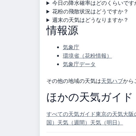
今日の降水確率はどのくらいです
花粉の飛散状況はどうですか？
週末の天気はどうなりますか？
情報源
気象庁
環境省（花粉情報）
気象庁データ
その他の地域の天気は
天気ハブ
から
ほかの天気ガイド
すべての天気ガイド
東京の天気
大阪
国）
天気（週間）
天気（明日）