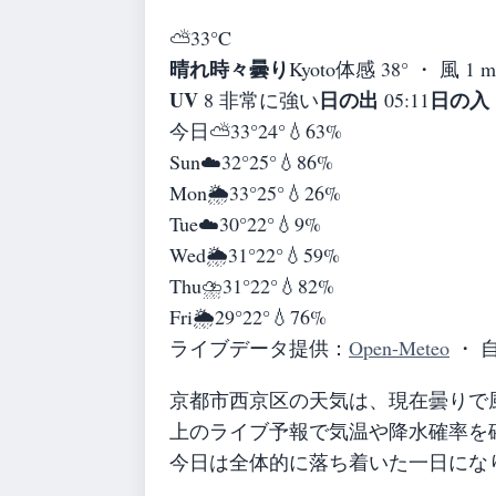
⛅
33°
C
晴れ時々曇り
Kyoto
体感 38° ・ 風 1 
UV
日の出
日の入
8 非常に強い
05:11
今日
⛅
33°
24°
💧63%
Sun
☁️
32°
25°
💧86%
Mon
🌦️
33°
25°
💧26%
Tue
☁️
30°
22°
💧9%
Wed
🌦️
31°
22°
💧59%
Thu
⛈️
31°
22°
💧82%
Fri
🌦️
29°
22°
💧76%
ライブデータ提供：
Open-Meteo
・ 
京都市西京区の天気は、現在曇りで
上のライブ予報で気温や降水確率を
今日は全体的に落ち着いた一日にな