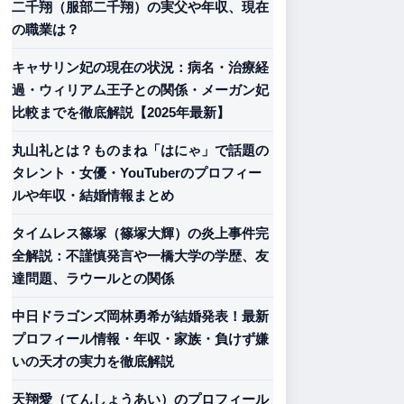
二千翔（服部二千翔）の実父や年収、現在
の職業は？
キャサリン妃の現在の状況：病名・治療経
過・ウィリアム王子との関係・メーガン妃
比較までを徹底解説【2025年最新】
丸山礼とは？ものまね「はにゃ」で話題の
タレント・女優・YouTuberのプロフィー
ルや年収・結婚情報まとめ
タイムレス篠塚（篠塚大輝）の炎上事件完
全解説：不謹慎発言や一橋大学の学歴、友
達問題、ラウールとの関係
中日ドラゴンズ岡林勇希が結婚発表！最新
プロフィール情報・年収・家族・負けず嫌
いの天才の実力を徹底解説
天翔愛（てんしょうあい）のプロフィール