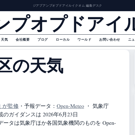
ジアプアンプオプドアイルイクオム 編集デスク
ンプオプドアイ
天気
会社概要
ブログ
ローカル
ワールド
お問い合わせ
ニュ
区の天気
咲 が監修
・
予報データ：
Open-Meteo
・ 気象庁
ガイダンスは 2026年6月23日
ータは気象庁ほか各国気象機関のものを Open-