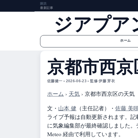
購読
最新記事
ジアプア
ホーム
京都市西京
佐藤健一 • 2026-06-23 • 監修 伊藤 芽衣
ホーム
›
天気
›
京都市西京区の天気
文・
山本 健
（主任記者）
・
佐藤 美
ライブ予報は自動更新されます。記載の
に気象編集部が最終確認しました。デ
Meteo 経由で利用しています。