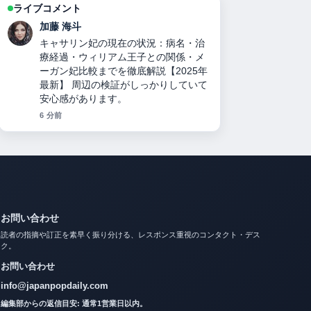
ライブコメント
高橋 蓮
力道山刺殺事件の真相：襲撃犯の正
体、死因、妻の人数、襲撃犯の娘説、
与謝野晶子と木村雅彦のミームまで徹
底検証 の整理がとても分かりやすいで
す。今日の中でも特に読みやすいで
す。
8 分前
お問い合わせ
読者の指摘や訂正を素早く振り分ける、レスポンス重視のコンタクト・デス
ク。
お問い合わせ
info@japanpopdaily.com