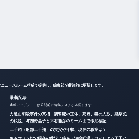
なニュースルーム構成で提供し、編集部が継続的に更新します。
最新記事
速報アップデートは公開前に編集デスクが確認します。
力道山刺殺事件の真相：襲撃犯の正体、死因、妻の人数、襲撃犯
の娘説、与謝野晶子と木村雅彦のミームまで徹底検証
二千翔（服部二千翔）の実父や年収、現在の職業は？