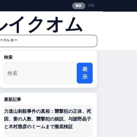
検索
購読
ルイクオム
ースレター
検索
表
示
最新記事
力道山刺殺事件の真相：襲撃犯の正体、死
因、妻の人数、襲撃犯の娘説、与謝野晶子
と木村雅彦のミームまで徹底検証