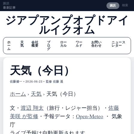
購読
検索
購読
最新記事
ジアプアンプオプドアイ
ルイクオム
ホ
天
会社
ブ
ロー
ワー
お問い
ニュース
ー
気
概要
ロ
カル
ルド
合わせ
レター
ム
グ
天気（今日）
佐藤健一 • 2026-06-23 • 監修 佐藤 遥
ホーム
›
天気
›
天気（今日）
文・
渡辺 翔太
（旅行・レジャー担当）
・
佐藤
美咲 が監修
・
予報データ：
Open-Meteo
・ 気象
庁
ライブ予報は自動更新されます。