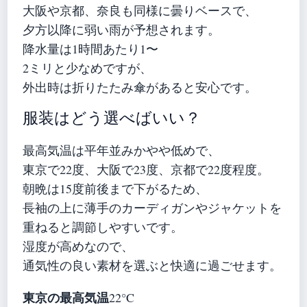
大阪や京都、奈良も同様に曇りベースで、
夕方以降に弱い雨が予想されます。
降水量は1時間あたり1〜
2ミリと少なめですが、
外出時は折りたたみ傘があると安心です。
服装はどう選べばいい？
最高気温は平年並みかやや低めで、
東京で22度、大阪で23度、京都で22度程度。
朝晩は15度前後まで下がるため、
長袖の上に薄手のカーディガンやジャケットを
重ねると調節しやすいです。
湿度が高めなので、
通気性の良い素材を選ぶと快適に過ごせます。
東京の最高気温
22°C