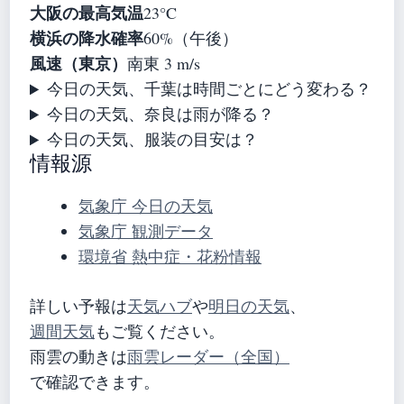
大阪の最高気温
23°C
横浜の降水確率
60%（午後）
風速（東京）
南東 3 m/s
今日の天気、千葉は時間ごとにどう変わる？
今日の天気、奈良は雨が降る？
今日の天気、服装の目安は？
情報源
気象庁 今日の天気
気象庁 観測データ
環境省 熱中症・花粉情報
詳しい予報は
天気ハブ
や
明日の天気
、
週間天気
もご覧ください。
雨雲の動きは
雨雲レーダー（全国）
で確認できます。