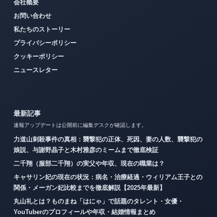
会社概要
お問い合わせ
私たちのストーリー
プライバシーポリシー
クッキーポリシー
ニュースレター
最新記事
速報アップデートは公開前に編集デスクが確認します。
力道山刺殺事件の真相：襲撃犯の正体、死因、妻の人数、襲撃犯の
娘説、与謝野晶子と木村雅彦のミームまで徹底検証
二千翔（服部二千翔）の実父や年収、現在の職業は？
キャサリン妃の現在の状況：病名・治療経過・ウィリアム王子との
関係・メーガン妃比較までを徹底解説【2025年最新】
丸山礼とは？ものまね「はにゃ」で話題のタレント・女優・
YouTuberのプロフィールや年収・結婚情報まとめ