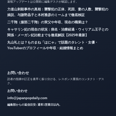
速報アップデートは公開前に編集デスクが確認します。
力道山刺殺事件の真相：襲撃犯の正体、死因、妻の人数、襲撃犯の
娘説、与謝野晶子と木村雅彦のミームまで徹底検証
二千翔（服部二千翔）の実父や年収、現在の職業は？
キャサリン妃の現在の状況：病名・治療経過・ウィリアム王子との
関係・メーガン妃比較までを徹底解説【2025年最新】
丸山礼とは？ものまね「はにゃ」で話題のタレント・女優・
YouTuberのプロフィールや年収・結婚情報まとめ
お問い合わせ
読者の指摘や訂正を素早く振り分ける、レスポンス重視のコンタクト・デス
ク。
お問い合わせ
info@japanpopdaily.com
編集部からの返信目安: 通常1営業日以内。