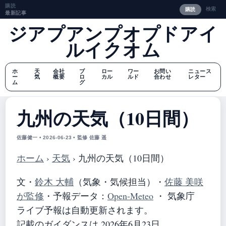
購読
検索
購読
最新記事
ジアプアンプオプドアイ
ルイクオム
ホ
天
会社
ブ
ロー
ワー
お問い
ニュース
ー
気
概要
ロ
カル
ルド
合わせ
レター
ム
グ
九州の天気（10日間）
佐藤健一 • 2026-06-23 • 監修 佐藤 遥
ホーム
›
天気
›
九州の天気（10日間）
文・
鈴木 大輔
（気象・気候担当）
・
佐藤 美咲
が監修
・
予報データ：
Open-Meteo
・ 気象庁
ライブ予報は自動更新されます。
記載のガイダンスは 2026年6月23日