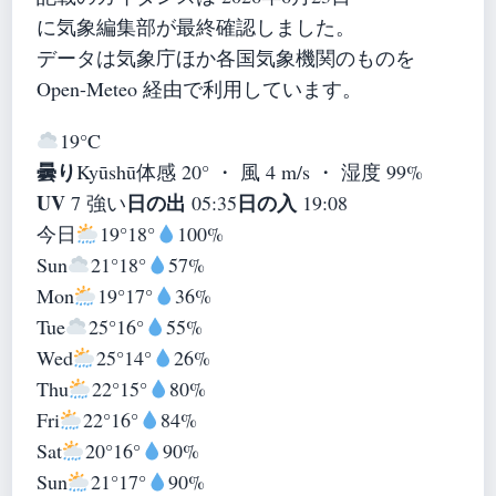
に気象編集部が最終確認しました。
データは気象庁ほか各国気象機関のものを
Open-Meteo 経由で利用しています。
19°
C
曇り
Kyūshū
体感 20° ・ 風 4 m/s ・ 湿度 99%
UV
日の出
日の入
7 強い
05:35
19:08
今日
19°
18°
100%
Sun
21°
18°
57%
Mon
19°
17°
36%
Tue
25°
16°
55%
Wed
25°
14°
26%
Thu
22°
15°
80%
Fri
22°
16°
84%
Sat
20°
16°
90%
Sun
21°
17°
90%