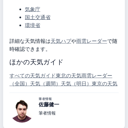
気象庁
国土交通省
環境省
詳細な天気情報は
天気ハブ
や
雨雲レーダー
で随
時確認できます。
ほかの天気ガイド
すべての天気ガイド
東北の天気
雨雲レーダー
（全国）
天気（週間）
天気（明日）
東京の天気
筆者情報
佐藤健一
筆者情報