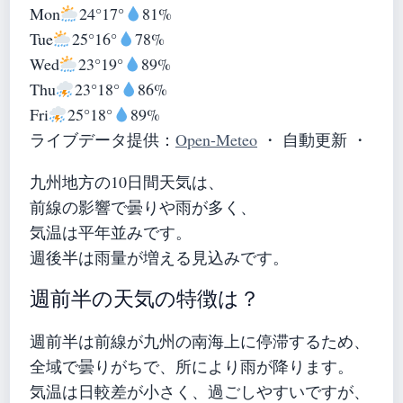
Mon
24°
17°
81%
Tue
25°
16°
78%
Wed
23°
19°
89%
Thu
23°
18°
86%
Fri
25°
18°
89%
ライブデータ提供：
Open-Meteo
・ 自動更新 ・
九州地方の10日間天気は、
前線の影響で曇りや雨が多く、
気温は平年並みです。
週後半は雨量が増える見込みです。
週前半の天気の特徴は？
週前半は前線が九州の南海上に停滞するため、
全域で曇りがちで、所により雨が降ります。
気温は日較差が小さく、過ごしやすいですが、