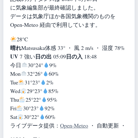
に気象編集部が最終確認しました。
データは気象庁ほか各国気象機関のものを
Open-Meteo 経由で利用しています。
28°
C
晴れ
Matsusaka
体感 33° ・ 風 2 m/s ・ 湿度 78%
UV
日の出
日の入
7 強い
05:09
18:48
今日
30°
24°
9%
Mon
32°
26°
60%
Tue
31°
23°
2%
Wed
29°
23°
85%
Thu
25°
22°
95%
Fri
30°
23°
92%
Sat
30°
22°
60%
ライブデータ提供：
Open-Meteo
・ 自動更新 ・