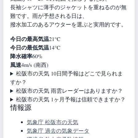
長袖シャツに薄手のジャケットを重ねるのが無
難です。雨が予想される日は、
撥水加工のあるアウターを選ぶと実用的です。
今日の最高気温
21°C
今日の最低気温
14°C
降水確率
60%
風速
4m/s (南西)
松阪市の天気 10日間予報はどこで見られま
すか？
松阪市の天気 雨雲レーダーはありますか？
松阪市の天気 1ヶ月予報は信頼できますか？
情報源
気象庁 松阪市の天気
気象庁 過去の気象データ