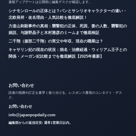
速報アップデートは公開前に編集デスクが確認します。
シナモンロールの正体とは？パンとサンリオキャラクターの違い・
北欧発祥・改名理由・人気比較を徹底解説！
力道山刺殺事件の真相：襲撃犯の正体、死因、妻の人数、襲撃犯の
娘説、与謝野晶子と木村雅彦のミームまで徹底検証
二千翔（服部二千翔）の実父や年収、現在の職業は？
キャサリン妃の現在の状況：病名・治療経過・ウィリアム王子との
関係・メーガン妃比較までを徹底解説【2025年最新】
お問い合わせ
読者の指摘や訂正を素早く振り分ける、レスポンス重視のコンタクト・デス
ク。
お問い合わせ
info@japanpopdaily.com
編集部からの返信目安: 通常1営業日以内。