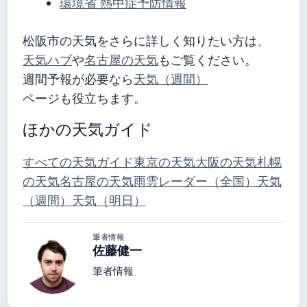
環境省 熱中症予防情報
松阪市の天気をさらに詳しく知りたい方は、
天気ハブ
や
名古屋の天気
もご覧ください。
週間予報が必要なら
天気（週間）
ページも役立ちます。
ほかの天気ガイド
すべての天気ガイド
東京の天気
大阪の天気
札幌
の天気
名古屋の天気
雨雲レーダー（全国）
天気
（週間）
天気（明日）
筆者情報
佐藤健一
筆者情報