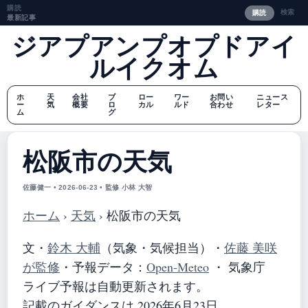
購読
検索
購読
最新記事
ジアプアンプオプドアイ
ルイクオム
ホ
天
会社
ブ
ロー
ワー
お問い
ニュース
ー
気
概要
ロ
カル
ルド
合わせ
レター
ム
グ
松阪市の天気
佐藤健一 • 2026-06-23 • 監修 小林 大智
ホーム
›
天気
›
松阪市の天気
文・
鈴木 大輔
（気象・気候担当）
・
佐藤 美咲
が監修
・
予報データ：
Open-Meteo
・ 気象庁
ライブ予報は自動更新されます。
記載のガイダンスは 2026年6月23日