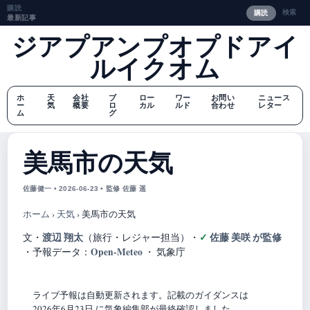
購読
検索
購読
最新記事
ジアプアンプオプドアイ
ルイクオム
ホ
天
会社
ブ
ロー
ワー
お問い
ニュース
ー
気
概要
ロ
カル
ルド
合わせ
レター
ム
グ
美馬市の天気
佐藤健一 • 2026-06-23 • 監修 佐藤 遥
ホーム
›
天気
›
美馬市の天気
渡辺 翔太
佐藤 美咲 が監修
文・
（旅行・レジャー担当）
・
Open-Meteo
・
予報データ：
・ 気象庁
ライブ予報は自動更新されます。記載のガイダンスは
2026年6月23日 に気象編集部が最終確認しました。