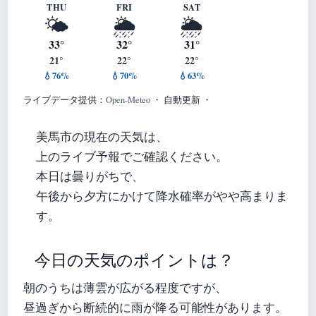
THU
FRI
SAT
🌤️
🌦️
🌦️
33°
32°
31°
21°
22°
22°
💧76%
💧70%
💧63%
ライブデータ提供：
Open-Meteo
・ 自動更新 ・
美馬市の現在の天気は、
上のライブ予報でご確認ください。
本日は曇りがちで、
午後から夕方にかけて降水確率がやや高まりま
す。
今日の天気のポイントは？
朝のうちは薄雲が広がる程度ですが、
昼過ぎから断続的に雨が降る可能性があります。