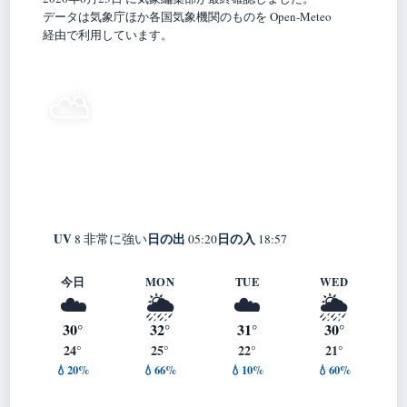
データは気象庁ほか各国気象機関のものを Open-Meteo
経由で利用しています。
25°
⛅
C
晴れ時々曇り
Mima
体感 29° ・ 風 0 m/s ・ 湿度 78%
UV
日の出
日の入
8 非常に強い
05:20
18:57
今日
MON
TUE
WED
☁️
🌦️
☁️
🌦️
30°
32°
31°
30°
24°
25°
22°
21°
💧20%
💧66%
💧10%
💧60%