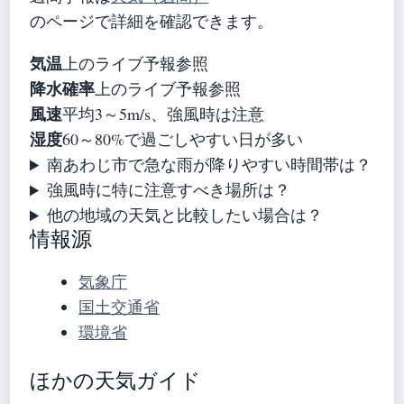
のページで詳細を確認できます。
気温
上のライブ予報参照
降水確率
上のライブ予報参照
風速
平均3～5m/s、強風時は注意
湿度
60～80%で過ごしやすい日が多い
南あわじ市で急な雨が降りやすい時間帯は？
強風時に特に注意すべき場所は？
他の地域の天気と比較したい場合は？
情報源
気象庁
国土交通省
環境省
ほかの天気ガイド