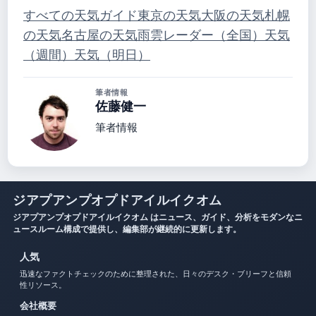
すべての天気ガイド
東京の天気
大阪の天気
札幌
の天気
名古屋の天気
雨雲レーダー（全国）
天気
（週間）
天気（明日）
筆者情報
佐藤健一
筆者情報
ジアプアンプオプドアイルイクオム
ジアプアンプオプドアイルイクオム はニュース、ガイド、分析をモダンなニ
ュースルーム構成で提供し、編集部が継続的に更新します。
人気
迅速なファクトチェックのために整理された、日々のデスク・ブリーフと信頼
性リソース。
会社概要