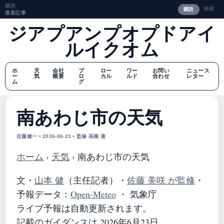
購読
検索
購読
最新記事
ジアプアンプオプドアイ
ルイクオム
ホ
天
会社
ブ
ロー
ワー
お問い
ニュース
ー
気
概要
ロ
カル
ルド
合わせ
レター
ム
グ
南あわじ市の天気
佐藤健一 • 2026-06-23 • 監修 高橋 蓮
ホーム
›
天気
›
南あわじ市の天気
文・
山本 健
（主任記者）
・
佐藤 美咲 が監修
・
予報データ：
Open-Meteo
・ 気象庁
ライブ予報は自動更新されます。
記載のガイダンスは 2026年6月23日