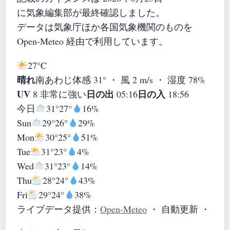
に気象編集部が最終確認しました。
データは気象庁ほか各国気象機関のものを
Open-Meteo 経由で利用しています。
27°
C
晴れ
南あわじ
体感 31° ・ 風 2 m/s ・ 湿度 78%
UV
日の出
日の入
8 非常に強い
05:16
18:56
今日
31°
27°
16%
Sun
29°
26°
29%
Mon
30°
25°
51%
Tue
31°
23°
4%
Wed
31°
23°
14%
Thu
28°
24°
43%
Fri
29°
24°
38%
ライブデータ提供：
Open-Meteo
・ 自動更新 ・