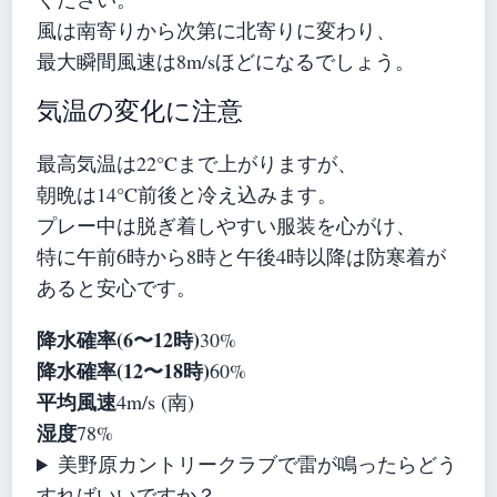
風は南寄りから次第に北寄りに変わり、
最大瞬間風速は8m/sほどになるでしょう。
気温の変化に注意
最高気温は22°Cまで上がりますが、
朝晩は14°C前後と冷え込みます。
プレー中は脱ぎ着しやすい服装を心がけ、
特に午前6時から8時と午後4時以降は防寒着が
あると安心です。
降水確率(6〜12時)
30%
降水確率(12〜18時)
60%
平均風速
4m/s (南)
湿度
78%
美野原カントリークラブで雷が鳴ったらどう
すればいいですか？