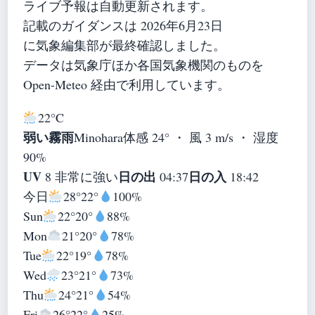
ライブ予報は自動更新されます。
記載のガイダンスは 2026年6月23日
に気象編集部が最終確認しました。
データは気象庁ほか各国気象機関のものを
Open-Meteo 経由で利用しています。
22°
C
弱い霧雨
Minohara
体感 24° ・ 風 3 m/s ・ 湿度
90%
UV
日の出
日の入
8 非常に強い
04:37
18:42
今日
28°
22°
100%
Sun
22°
20°
88%
Mon
21°
20°
78%
Tue
22°
19°
78%
Wed
23°
21°
73%
Thu
24°
21°
54%
Fri
26°
22°
25%