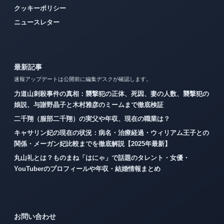
クッキーポリシー
ニュースレター
最新記事
速報アップデートは公開前に編集デスクが確認します。
力道山刺殺事件の真相：襲撃犯の正体、死因、妻の人数、襲撃犯の
娘説、与謝野晶子と木村雅彦のミームまで徹底検証
二千翔（服部二千翔）の実父や年収、現在の職業は？
キャサリン妃の現在の状況：病名・治療経過・ウィリアム王子との
関係・メーガン妃比較までを徹底解説【2025年最新】
丸山礼とは？ものまね「はにゃ」で話題のタレント・女優・
YouTuberのプロフィールや年収・結婚情報まとめ
お問い合わせ