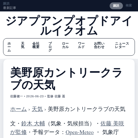
購読
検索
購読
最新記事
ジアプアンプオプドアイ
ルイクオム
ホ
天
会社
ブ
ロー
ワー
お問い
ニュース
ー
気
概要
ロ
カル
ルド
合わせ
レター
ム
グ
美野原カントリークラ
ブの天気
佐藤健一 • 2026-06-23 • 監修 佐藤 遥
ホーム
›
天気
›
美野原カントリークラブの天気
文・
鈴木 大輔
（気象・気候担当）
・
佐藤 美咲
が監修
・
予報データ：
Open-Meteo
・ 気象庁