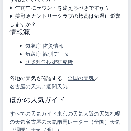
午前中にラウンドを終えるべきですか？
美野原カントリークラブの標高は気温に影響
しますか？
情報源
気象庁 防災情報
気象庁 観測データ
防災科学技術研究所
各地の天気も確認する：
全国の天気
／
名古屋の天気
／
週間天気
ほかの天気ガイド
すべての天気ガイド
東京の天気
大阪の天気
札幌
の天気
名古屋の天気
雨雲レーダー（全国）
天気
（週間）
天気（明日）