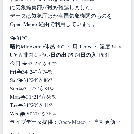
に気象編集部が最終確認しました。
データは気象庁ほか各国気象機関のものを
Open-Meteo 経由で利用しています。
🌤️
31°
C
晴れ
Minokamo
体感 36° ・ 風 1 m/s ・ 湿度 61%
UV
日の出
日の入
8 非常に強い
05:04
18:51
今日
🌤️
33°
23°
💧92%
Fri
🌦️
34°
24°
💧74%
Sat
🌤️
31°
24°
💧86%
Sun
⛈️
31°
23°
💧84%
Mon
🌦️
31°
21°
💧68%
Tue
☁️
31°
20°
💧41%
Wed
🌦️
30°
20°
💧38%
ライブデータ提供：
Open-Meteo
・ 自動更新 ・