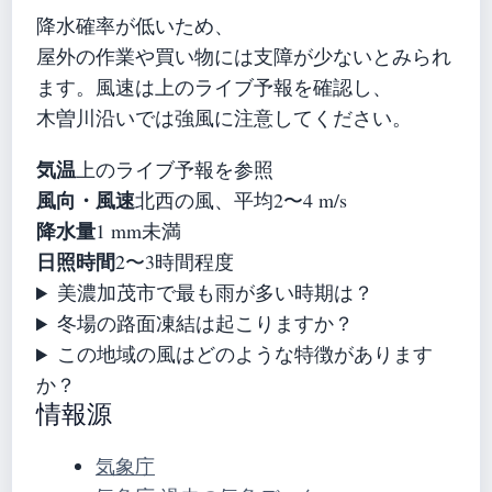
降水確率が低いため、
屋外の作業や買い物には支障が少ないとみられ
ます。風速は上のライブ予報を確認し、
木曽川沿いでは強風に注意してください。
気温
上のライブ予報を参照
風向・風速
北西の風、平均2〜4 m/s
降水量
1 mm未満
日照時間
2〜3時間程度
美濃加茂市で最も雨が多い時期は？
冬場の路面凍結は起こりますか？
この地域の風はどのような特徴があります
か？
情報源
気象庁