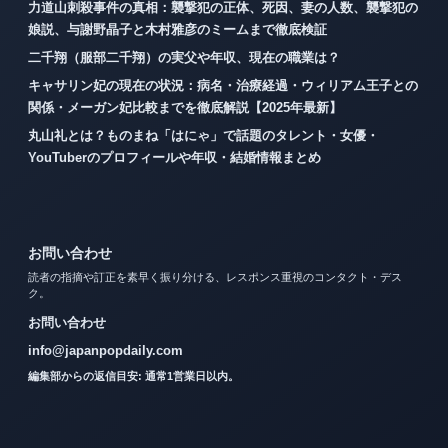
力道山刺殺事件の真相：襲撃犯の正体、死因、妻の人数、襲撃犯の
娘説、与謝野晶子と木村雅彦のミームまで徹底検証
二千翔（服部二千翔）の実父や年収、現在の職業は？
キャサリン妃の現在の状況：病名・治療経過・ウィリアム王子との
関係・メーガン妃比較までを徹底解説【2025年最新】
丸山礼とは？ものまね「はにゃ」で話題のタレント・女優・
YouTuberのプロフィールや年収・結婚情報まとめ
お問い合わせ
読者の指摘や訂正を素早く振り分ける、レスポンス重視のコンタクト・デス
ク。
お問い合わせ
info@japanpopdaily.com
編集部からの返信目安: 通常1営業日以内。