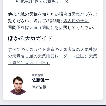
気象庁 過去の気象データ
他の地域の天気を知りたい場合は
天気ハブ
をご
覧ください。名古屋の詳細は
名古屋の天気
、
週間予報は
天気（週間）
を参照してください。
ほかの天気ガイド
すべての天気ガイド
東京の天気
大阪の天気
札幌
の天気
名古屋の天気
雨雲レーダー（全国）
天気
（週間）
天気（明日）
筆者情報
佐藤健一
筆者情報