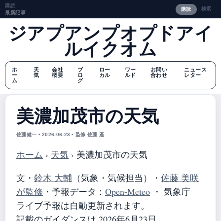
購読
検索
購読
最新記事
ジアプアンプオプドアイ
ルイクオム
ホ
天
会社
ブ
ロー
ワー
お問い
ニュース
ー
気
概要
ロ
カル
ルド
合わせ
レター
ム
グ
美濃加茂市の天気
佐藤健一 • 2026-06-23 • 監修 佐藤 遥
ホーム
›
天気
›
美濃加茂市の天気
文・
鈴木 大輔
（気象・気候担当）
・
佐藤 美咲
が監修
・
予報データ：
Open-Meteo
・ 気象庁
ライブ予報は自動更新されます。
記載のガイダンスは 2026年6月23日