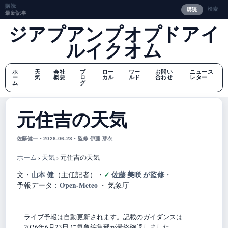
購読
検索
購読
最新記事
ジアプアンプオプドアイ
ルイクオム
ホ
天
会社
ブ
ロー
ワー
お問い
ニュース
ー
気
概要
ロ
カル
ルド
合わせ
レター
ム
グ
元住吉の天気
佐藤健一 • 2026-06-23 • 監修 伊藤 芽衣
ホーム
›
天気
›
元住吉の天気
山本 健
佐藤 美咲 が監修
文・
（主任記者）
・
・
Open-Meteo
予報データ：
・ 気象庁
ライブ予報は自動更新されます。記載のガイダンスは
2026年6月23日 に気象編集部が最終確認しました。