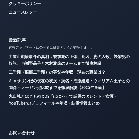
クッキーポリシー
ニュースレター
最新記事
速報アップデートは公開前に編集デスクが確認します。
力道山刺殺事件の真相：襲撃犯の正体、死因、妻の人数、襲撃犯の
娘説、与謝野晶子と木村雅彦のミームまで徹底検証
二千翔（服部二千翔）の実父や年収、現在の職業は？
キャサリン妃の現在の状況：病名・治療経過・ウィリアム王子との
関係・メーガン妃比較までを徹底解説【2025年最新】
丸山礼とは？ものまね「はにゃ」で話題のタレント・女優・
YouTuberのプロフィールや年収・結婚情報まとめ
お問い合わせ