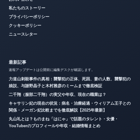
私たちのストーリー
プライバシーポリシー
クッキーポリシー
ニュースレター
最新記事
速報アップデートは公開前に編集デスクが確認します。
力道山刺殺事件の真相：襲撃犯の正体、死因、妻の人数、襲撃犯の
娘説、与謝野晶子と木村雅彦のミームまで徹底検証
二千翔（服部二千翔）の実父や年収、現在の職業は？
キャサリン妃の現在の状況：病名・治療経過・ウィリアム王子との
関係・メーガン妃比較までを徹底解説【2025年最新】
丸山礼とは？ものまね「はにゃ」で話題のタレント・女優・
YouTuberのプロフィールや年収・結婚情報まとめ