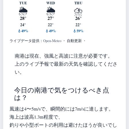
TUE
WED
THU
🌦️
🌦️
⛈️
28°
27°
26°
24°
22°
22°
💧49%
💧49%
💧59%
ライブデータ提供：
Open-Meteo
・ 自動更新 ・
南港は現在、強風と高波に注意が必要です。
上のライブ予報で最新の天気を確認してくださ
い。
今日の南港で気をつけるべき点
は？
風速は4〜5m/sで、瞬間的には7m/sに達します。
海上は波高1.3m程度で、
釣りや小型ボートの利用は避けたほうが良いでし