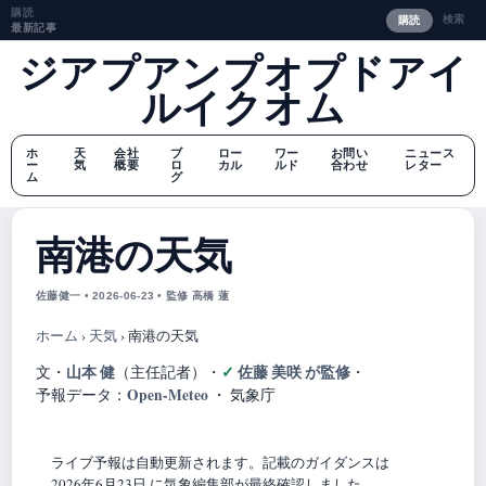
購読
検索
購読
最新記事
ジアプアンプオプドアイ
ルイクオム
ホ
天
会社
ブ
ロー
ワー
お問い
ニュース
ー
気
概要
ロ
カル
ルド
合わせ
レター
ム
グ
南港の天気
佐藤健一 • 2026-06-23 • 監修 高橋 蓮
ホーム
›
天気
›
南港の天気
山本 健
佐藤 美咲 が監修
文・
（主任記者）
・
・
Open-Meteo
予報データ：
・ 気象庁
ライブ予報は自動更新されます。記載のガイダンスは
2026年6月23日 に気象編集部が最終確認しました。