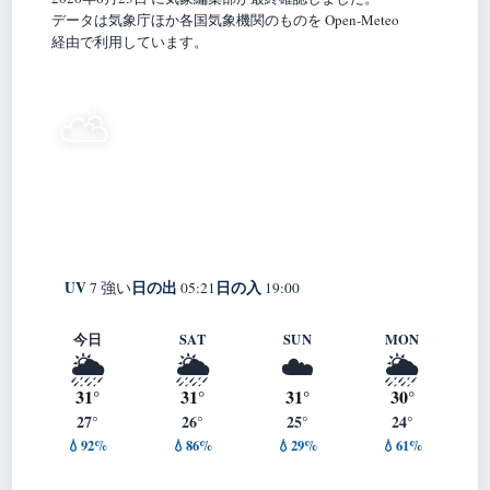
データは気象庁ほか各国気象機関のものを Open-Meteo
経由で利用しています。
30°
⛅
C
晴れ時々曇り
Nankoku
体感 35° ・ 風 3 m/s ・ 湿度 76%
UV
日の出
日の入
7 強い
05:21
19:00
今日
SAT
SUN
MON
🌦️
🌦️
☁️
🌦️
31°
31°
31°
30°
27°
26°
25°
24°
💧92%
💧86%
💧29%
💧61%