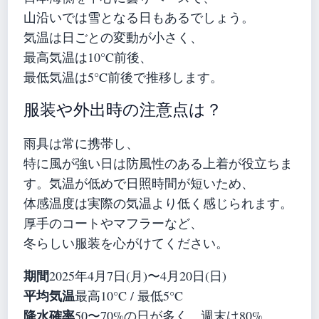
山沿いでは雪となる日もあるでしょう。
気温は日ごとの変動が小さく、
最高気温は10°C前後、
最低気温は5°C前後で推移します。
服装や外出時の注意点は？
雨具は常に携帯し、
特に風が強い日は防風性のある上着が役立ちま
す。気温が低めで日照時間が短いため、
体感温度は実際の気温より低く感じられます。
厚手のコートやマフラーなど、
冬らしい服装を心がけてください。
期間
2025年4月7日(月)〜4月20日(日)
平均気温
最高10°C / 最低5°C
降水確率
50〜70%の日が多く、週末は80%