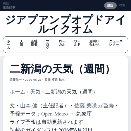
購読
検索
購読
最新記事
ジアプアンプオプドアイ
ルイクオム
ホ
天
会社
ブ
ロー
ワー
お問い
ニュース
ー
気
概要
ロ
カル
ルド
合わせ
レター
ム
グ
二新潟の天気（週間）
佐藤健一 • 2026-06-23 • 監修 渡辺 結衣
ホーム
›
天気
›
二新潟の天気（週間）
文・
山本 健
（主任記者）
・
佐藤 美咲 が監修
・
予報データ：
Open-Meteo
・ 気象庁
ライブ予報は自動更新されます。
記載のガイダンスは 2026年6月23日