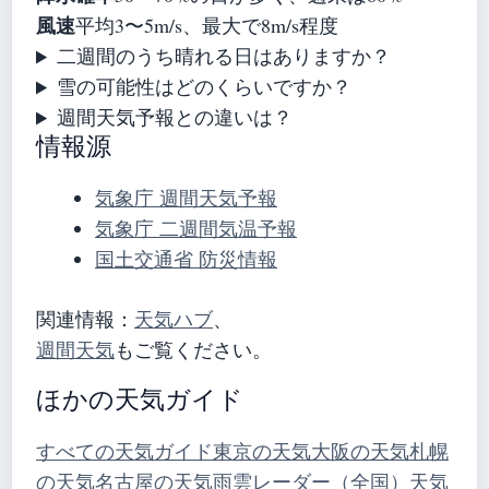
風速
平均3〜5m/s、最大で8m/s程度
二週間のうち晴れる日はありますか？
雪の可能性はどのくらいですか？
週間天気予報との違いは？
情報源
気象庁 週間天気予報
気象庁 二週間気温予報
国土交通省 防災情報
関連情報：
天気ハブ
、
週間天気
もご覧ください。
ほかの天気ガイド
すべての天気ガイド
東京の天気
大阪の天気
札幌
の天気
名古屋の天気
雨雲レーダー（全国）
天気