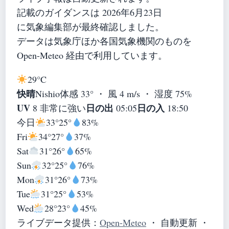
記載のガイダンスは 2026年6月23日
に気象編集部が最終確認しました。
データは気象庁ほか各国気象機関のものを
Open-Meteo 経由で利用しています。
29°
C
快晴
Nishio
体感 33° ・ 風 4 m/s ・ 湿度 75%
UV
日の出
日の入
8 非常に強い
05:05
18:50
今日
33°
25°
83%
Fri
34°
27°
37%
Sat
31°
26°
65%
Sun
32°
25°
76%
Mon
31°
26°
73%
Tue
31°
25°
53%
Wed
28°
23°
45%
ライブデータ提供：
Open-Meteo
・ 自動更新 ・