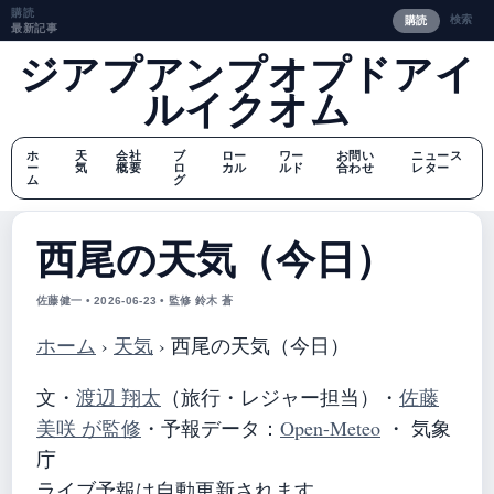
購読
検索
購読
最新記事
ジアプアンプオプドアイ
ルイクオム
ホ
天
会社
ブ
ロー
ワー
お問い
ニュース
ー
気
概要
ロ
カル
ルド
合わせ
レター
ム
グ
西尾の天気（今日）
佐藤健一 • 2026-06-23 • 監修 鈴木 蒼
ホーム
›
天気
›
西尾の天気（今日）
文・
渡辺 翔太
（旅行・レジャー担当）
・
佐藤
美咲 が監修
・
予報データ：
Open-Meteo
・ 気象
庁
ライブ予報は自動更新されます。