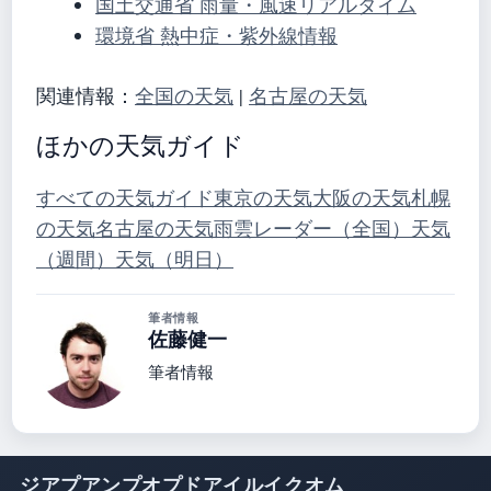
国土交通省 雨量・風速リアルタイム
環境省 熱中症・紫外線情報
関連情報：
全国の天気
|
名古屋の天気
ほかの天気ガイド
すべての天気ガイド
東京の天気
大阪の天気
札幌
の天気
名古屋の天気
雨雲レーダー（全国）
天気
（週間）
天気（明日）
筆者情報
佐藤健一
筆者情報
ジアプアンプオプドアイルイクオム