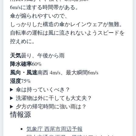
6m/sに達する時間帯がある。
傘が煽られやすいので、
しっかりした構造の傘かレインウェアが無難。
自転車の運転は風に流されないようスピードを
控えめに。
天気
曇り、午後から雨
降水確率
60%
風向・風速
南西 4m/s、最大瞬間6m/s
湿度
75%
傘は持っていくべき？
洗濯物は外に干しても大丈夫？
夕方の帰宅時間に強い雨は？
情報源
気象庁 西尾市周辺予報