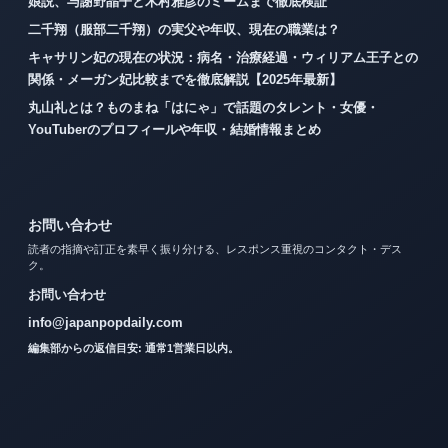
娘説、与謝野晶子と木村雅彦のミームまで徹底検証
二千翔（服部二千翔）の実父や年収、現在の職業は？
キャサリン妃の現在の状況：病名・治療経過・ウィリアム王子との
関係・メーガン妃比較までを徹底解説【2025年最新】
丸山礼とは？ものまね「はにゃ」で話題のタレント・女優・
YouTuberのプロフィールや年収・結婚情報まとめ
お問い合わせ
読者の指摘や訂正を素早く振り分ける、レスポンス重視のコンタクト・デス
ク。
お問い合わせ
info@japanpopdaily.com
編集部からの返信目安: 通常1営業日以内。