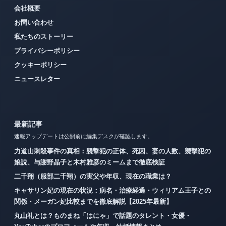
会社概要
お問い合わせ
私たちのストーリー
プライバシーポリシー
クッキーポリシー
ニュースレター
最新記事
速報アップデートは公開前に編集デスクが確認します。
力道山刺殺事件の真相：襲撃犯の正体、死因、妻の人数、襲撃犯の
娘説、与謝野晶子と木村雅彦のミームまで徹底検証
二千翔（服部二千翔）の実父や年収、現在の職業は？
キャサリン妃の現在の状況：病名・治療経過・ウィリアム王子との
関係・メーガン妃比較までを徹底解説【2025年最新】
丸山礼とは？ものまね「はにゃ」で話題のタレント・女優・