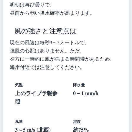
明朝は再び曇りで、
昼前から弱い降水確率が高まります。
風の強さと注意点は
現在の風速は毎秒3～5メートルで、
強風の心配はありません。ただ、
夕方に一時的に風が強まる時間帯があるため、
海岸付近では注意してください。
気温
降水量
上のライブ予報参
0～1 mm/h
照
風速
湿度
3～5 m/s (北西)
約75%