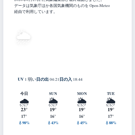
データは気象庁ほか各国気象機関のものを Open-Meteo
経由で利用しています。
18°
🌦️
C
弱い霧雨
Okoppe
体感 18° ・ 風 6 m/s ・ 湿度 91%
UV
日の出
日の入
1 弱い
04:21
18:44
今日
SUN
MON
TUE
🌧️
🌦️
🌦️
🌦️
23°
19°
19°
19°
17°
16°
16°
17°
💧98%
💧43%
💧45%
💧88%