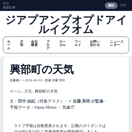
購読
検索
購読
最新記事
ジアプアンプオプドアイ
ルイクオム
ホ
天
会社
ブ
ロー
ワー
お問い
ニュース
ー
気
概要
ロ
カル
ルド
合わせ
レター
ム
グ
興部町の天気
佐藤健一 • 2026-06-23 • 監修 伊藤 芽衣
ホーム
›
天気
›
興部町の天気
田中 由紀
佐藤 美咲 が監修
文・
（特集デスク）
・
・
Open-Meteo
予報データ：
・ 気象庁
ライブ予報は自動更新されます。記載のガイダンスは
2026年6月23日 に気象編集部が最終確認しました。