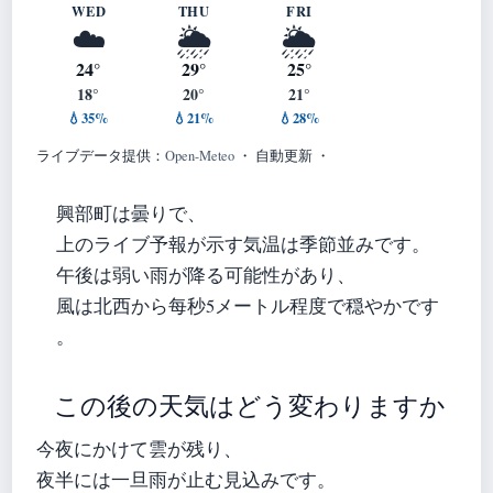
WED
THU
FRI
☁️
🌦️
🌦️
24°
29°
25°
18°
20°
21°
💧35%
💧21%
💧28%
ライブデータ提供：
Open-Meteo
・ 自動更新 ・
興部町は曇りで、
上のライブ予報が示す気温は季節並みです。
午後は弱い雨が降る可能性があり、
風は北西から每秒5メートル程度で穏やかです
。
この後の天気はどう変わりますか
今夜にかけて雲が残り、
夜半には一旦雨が止む見込みです。