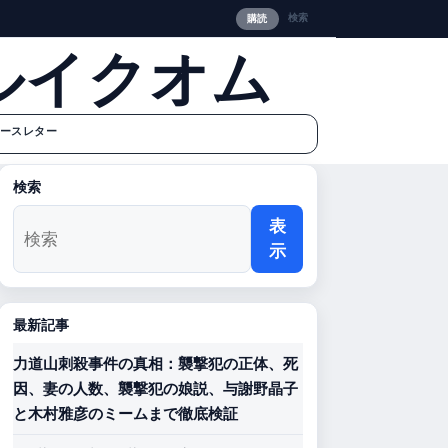
検索
購読
ルイクオム
ースレター
検索
表
示
最新記事
力道山刺殺事件の真相：襲撃犯の正体、死
因、妻の人数、襲撃犯の娘説、与謝野晶子
と木村雅彦のミームまで徹底検証