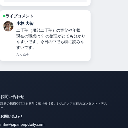
ライブコメント
田中 美咲
キャサリン妃の現在の状況：病名・治
療経過・ウィリアム王子との関係・メ
ーガン妃比較までを徹底解説【2025年
最新】 を追っていますが、この解説は
落ち着いていて信頼できます。
3 分前
お問い合わせ
読者の指摘や訂正を素早く振り分ける、レスポンス重視のコンタクト・デス
ク。
お問い合わせ