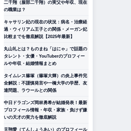
二千翔（服部二千翔）の実父や年収、現在
の職業は？
キャサリン妃の現在の状況：病名・治療経
過・ウィリアム王子との関係・メーガン妃
比較までを徹底解説【2025年最新】
丸山礼とは？ものまね「はにゃ」で話題の
タレント・女優・YouTuberのプロフィー
ルや年収・結婚情報まとめ
タイムレス篠塚（篠塚大輝）の炎上事件完
全解説：不謹慎発言や一橋大学の学歴、友
達問題、ラウールとの関係
中日ドラゴンズ岡林勇希が結婚発表！最新
プロフィール情報・年収・家族・負けず嫌
いの天才の実力を徹底解説
天翔愛（てんしょうあい）のプロフィール