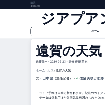
購読
最新記事
ジアプア
ホーム
遠賀の天気
佐藤健一 • 2026-06-23 • 監修 伊藤 芽衣
ホーム
›
天気
›
遠賀の天気
山本 健
佐藤 美咲 が監修
文・
（主任記者）
・
ライブ予報は自動更新されます。記載のガイダンス
データは気象庁ほか各国気象機関のものを Open-