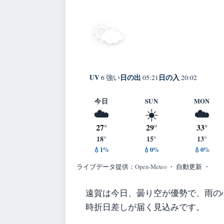
18°
晴れ
🌤️
C
Onga
体感 18° ・ 風 3 m
UV
日の出
日の入
6 強い
05:21
20:02
今日
SUN
MON
☁️
☀️
☁️
27°
29°
33°
18°
15°
13°
💧1%
💧0%
💧0%
ライブデータ提供：
Open-Meteo
・ 自動更新 ・
遠賀は今日、曇り空が優勢で、雨の
時折日差しが届く見込みです。