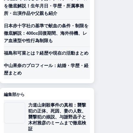
を徹底解説！生年月日・学歴・所属事務
所・出演作品や父親も紹介
日本赤十字社の基準で献血の条件・制限を
徹底解説：400cc回復期間、海外待機、レ
ア血液型や性行為制限も
福島和可菜とは？経歴や現在の活動まとめ
中山果奈のプロフィール：結婚・学歴・経
歴まとめ
編集部から
力道山刺殺事件の真相：襲撃
犯の正体、死因、妻の人数、
襲撃犯の娘説、与謝野晶子と
木村雅彦のミームまで徹底検
証