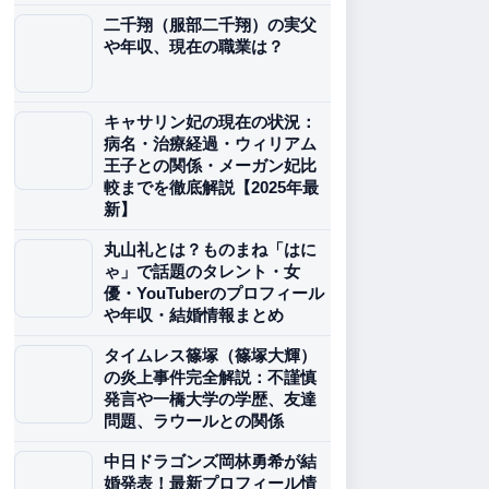
二千翔（服部二千翔）の実父
や年収、現在の職業は？
キャサリン妃の現在の状況：
病名・治療経過・ウィリアム
王子との関係・メーガン妃比
較までを徹底解説【2025年最
新】
丸山礼とは？ものまね「はに
ゃ」で話題のタレント・女
優・YouTuberのプロフィール
や年収・結婚情報まとめ
タイムレス篠塚（篠塚大輝）
の炎上事件完全解説：不謹慎
発言や一橋大学の学歴、友達
問題、ラウールとの関係
中日ドラゴンズ岡林勇希が結
婚発表！最新プロフィール情