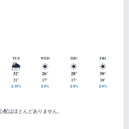
/s ・ 湿度 81%
TUE
WED
THU
FRI
🌦️
☀️
☀️
☀️
32°
26°
28°
30°
21°
17°
17°
18°
💧35%
💧0%
💧0%
💧0%
心配はほとんどありません。