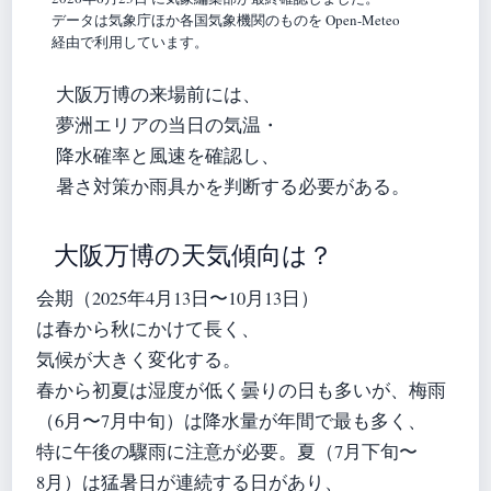
データは気象庁ほか各国気象機関のものを Open-Meteo
経由で利用しています。
大阪万博の来場前には、
夢洲エリアの当日の気温・
降水確率と風速を確認し、
暑さ対策か雨具かを判断する必要がある。
大阪万博の天気傾向は？
会期（2025年4月13日〜10月13日）
は春から秋にかけて長く、
気候が大きく変化する。
春から初夏は湿度が低く曇りの日も多いが、梅雨
（6月〜7月中旬）は降水量が年間で最も多く、
特に午後の驟雨に注意が必要。夏（7月下旬〜
8月）は猛暑日が連続する日があり、