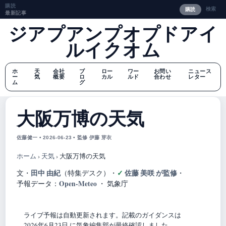
購読
検索
購読
最新記事
ジアプアンプオプドアイ
ルイクオム
ホ
天
会社
ブ
ロー
ワー
お問い
ニュース
ー
気
概要
ロ
カル
ルド
合わせ
レター
ム
グ
大阪万博の天気
佐藤健一 • 2026-06-23 • 監修 伊藤 芽衣
ホーム
›
天気
›
大阪万博の天気
田中 由紀
佐藤 美咲 が監修
文・
（特集デスク）
・
・
Open-Meteo
予報データ：
・ 気象庁
ライブ予報は自動更新されます。記載のガイダンスは
2026年6月23日 に気象編集部が最終確認しました。