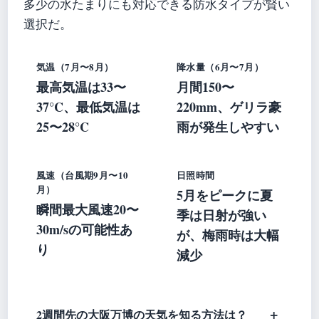
多少の水たまりにも対応できる防水タイプが賢い
選択だ。
気温（7月〜8月）
降水量（6月〜7月）
最高気温は33〜
月間150〜
37°C、最低気温は
220mm、ゲリラ豪
25〜28°C
雨が発生しやすい
風速（台風期9月〜10
日照時間
月）
5月をピークに夏
瞬間最大風速20〜
季は日射が強い
30m/sの可能性あ
が、梅雨時は大幅
り
減少
2週間先の大阪万博の天気を知る方法は？