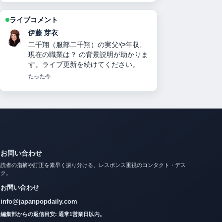
ライブコメント
鈴木 蒼
キャサリン妃の現在の状況：病名・治
療経過・ウィリアム王子との関係・メ
ーガン妃比較までを徹底解説【2025年
最新】 の報道は丁寧で、流れを追いや
すいです。
3 分前
お問い合わせ
読者の指摘や訂正を素早く振り分ける、レスポンス重視のコンタクト・デス
ク。
お問い合わせ
info@japanpopdaily.com