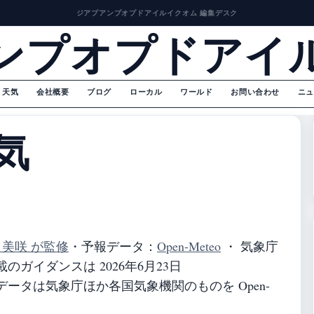
ジアプアンプオプドアイルイクオム 編集デスク
ンプオプドアイ
天気
会社概要
ブログ
ローカル
ワールド
お問い合わせ
ニュ
気
 美咲 が監修
・
予報データ：
Open-Meteo
・ 気象庁
ガイダンスは 2026年6月23日
ータは気象庁ほか各国気象機関のものを Open-