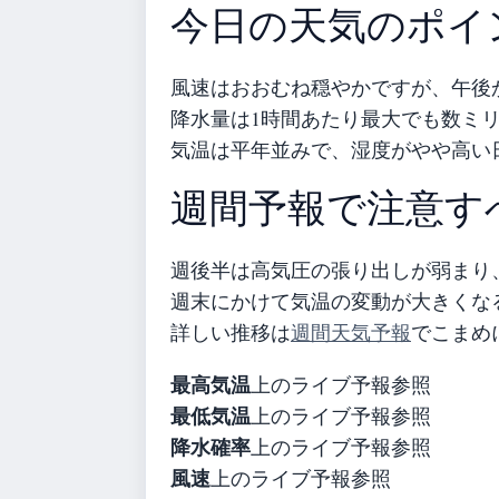
今日の天気のポイ
風速はおおむね穏やかですが、午後
降水量は1時間あたり最大でも数ミ
気温は平年並みで、湿度がやや高い
週間予報で注意す
週後半は高気圧の張り出しが弱まり
週末にかけて気温の変動が大きくな
詳しい推移は
週間天気予報
でこまめ
最高気温
上のライブ予報参照
最低気温
上のライブ予報参照
降水確率
上のライブ予報参照
風速
上のライブ予報参照