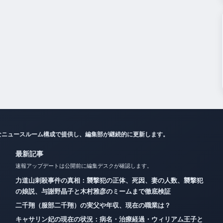
なニュースルーム構成で提供し、編集部が継続的に更新します。
最新記事
速報アップデートは公開前に編集デスクが確認します。
力道山刺殺事件の真相：襲撃犯の正体、死因、妻の人数、襲撃犯
の娘説、与謝野晶子と木村雅彦のミームまで徹底検証
二千翔（服部二千翔）の実父や年収、現在の職業は？