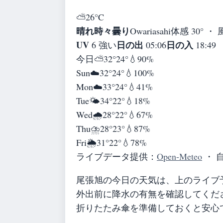
⛅
26°
C
晴れ時々曇り
Owariasahi
体感 30° ・ 風
UV
日の出
日の入
6 強い
05:06
18:49
今日
⛅
32°
24°
💧90%
Sun
☁️
32°
24°
💧100%
Mon
☁️
33°
24°
💧41%
Tue
🌤️
34°
22°
💧18%
Wed
🌧️
28°
22°
💧67%
Thu
⛈️
28°
23°
💧87%
Fri
🌦️
31°
22°
💧78%
ライブデータ提供：
Open-Meteo
・ 
尾張旭の今日の天気は、上のライブ
外出前に降水の有無を確認してくだ
折りたたみ傘を準備しておくと安心