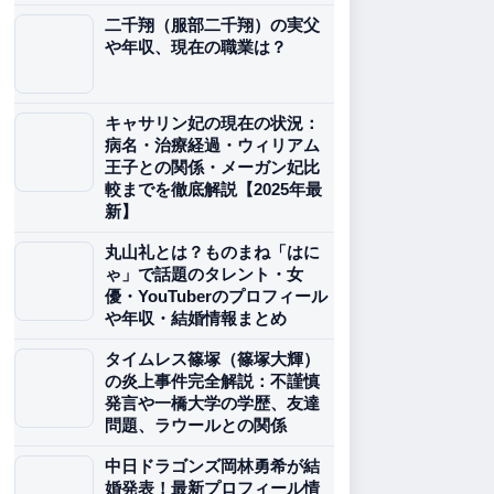
二千翔（服部二千翔）の実父
や年収、現在の職業は？
キャサリン妃の現在の状況：
病名・治療経過・ウィリアム
王子との関係・メーガン妃比
較までを徹底解説【2025年最
新】
丸山礼とは？ものまね「はに
ゃ」で話題のタレント・女
優・YouTuberのプロフィール
や年収・結婚情報まとめ
タイムレス篠塚（篠塚大輝）
の炎上事件完全解説：不謹慎
発言や一橋大学の学歴、友達
問題、ラウールとの関係
中日ドラゴンズ岡林勇希が結
婚発表！最新プロフィール情