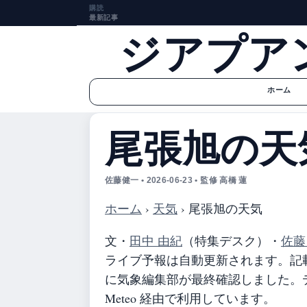
購読
最新記事
ジアプア
ホーム
尾張旭の天
佐藤健一 • 2026-06-23 • 監修 高橋 蓮
ホーム
›
天気
›
尾張旭の天気
文・
田中 由紀
（特集デスク）
・
佐藤
ライブ予報は自動更新されます。記載の
に気象編集部が最終確認しました。デ
Meteo 経由で利用しています。