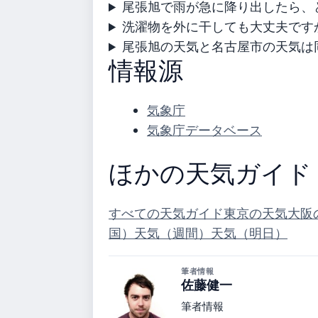
尾張旭で雨が急に降り出したら、
洗濯物を外に干しても大丈夫です
尾張旭の天気と名古屋市の天気は
情報源
気象庁
気象庁データベース
ほかの天気ガイド
すべての天気ガイド
東京の天気
大阪
国）
天気（週間）
天気（明日）
筆者情報
佐藤健一
筆者情報