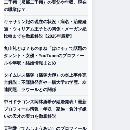
二千翔（服部二千翔）の実父や年収、現在
の職業は？
キャサリン妃の現在の状況：病名・治療経
過・ウィリアム王子との関係・メーガン妃
比較までを徹底解説【2025年最新】
丸山礼とは？ものまね「はにゃ」で話題の
タレント・女優・YouTuberのプロフィー
ルや年収・結婚情報まとめ
タイムレス篠塚（篠塚大輝）の炎上事件完
全解説：不謹慎発言や一橋大学の学歴、友
達問題、ラウールとの関係
中日ドラゴンズ岡林勇希が結婚発表！最新
プロフィール情報・年収・家族・負けず嫌
いの天才の実力を徹底解説
天翔愛（てんしょうあい）のプロフィール