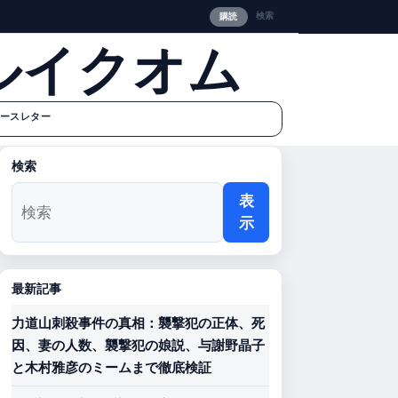
検索
購読
ルイクオム
ースレター
検索
表
示
最新記事
力道山刺殺事件の真相：襲撃犯の正体、死
因、妻の人数、襲撃犯の娘説、与謝野晶子
と木村雅彦のミームまで徹底検証