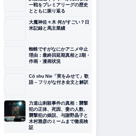
一戦をプレミアリーグの歴史
とともに振り返る
大魔神佐々木 何がすごい？日
米記録と馬主業績
蜘蛛ですがなにかアニメ中止
理由：最終回延期真相と2期・
作画・漫画状況
Cö shu Nie「実をみせて」歌
語 – フリがな付き全文と解訳
力道山刺殺事件の真相：襲撃
犯の正体、死因、妻の人数、
襲撃犯の娘説、与謝野晶子と
木村雅彦のミームまで徹底検
証