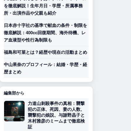
を徹底解説！生年月日・学歴・所属事務
所・出演作品や父親も紹介
日本赤十字社の基準で献血の条件・制限を
徹底解説：400cc回復期間、海外待機、レ
ア血液型や性行為制限も
福島和可菜とは？経歴や現在の活動まとめ
中山果奈のプロフィール：結婚・学歴・経
歴まとめ
編集部から
力道山刺殺事件の真相：襲撃
犯の正体、死因、妻の人数、
襲撃犯の娘説、与謝野晶子と
木村雅彦のミームまで徹底検
証