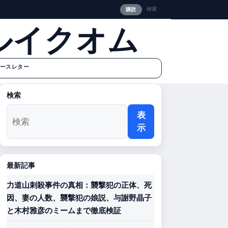
検索
購読
ルイクオム
ースレター
検索
表
示
最新記事
力道山刺殺事件の真相：襲撃犯の正体、死
因、妻の人数、襲撃犯の娘説、与謝野晶子
と木村雅彦のミームまで徹底検証