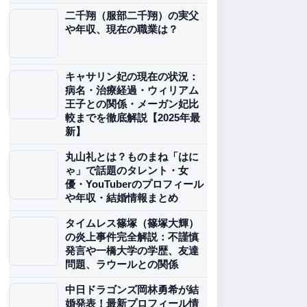
二千翔（服部二千翔）の実父
や年収、現在の職業は？
キャサリン妃の現在の状況：
病名・治療経過・ウィリアム
王子との関係・メーガン妃比
較までを徹底解説【2025年最
新】
丸山礼とは？ものまね「はに
ゃ」で話題のタレント・女
優・YouTuberのプロフィール
や年収・結婚情報まとめ
タイムレス篠塚（篠塚大輝）
の炎上事件完全解説：不謹慎
発言や一橋大学の学歴、友達
問題、ラウールとの関係
中日ドラゴンズ岡林勇希が結
婚発表！最新プロフィール情