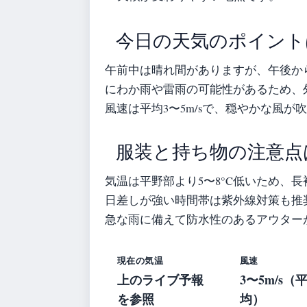
今日の天気のポイント
午前中は晴れ間がありますが、午後か
にわか雨や雷雨の可能性があるため、
風速は平均3〜5m/sで、穏やかな風が
服装と持ち物の注意点
気温は平野部より5〜8°C低いため、
日差しが強い時間帯は紫外線対策も推奨
急な雨に備えて防水性のあるアウター
現在の気温
風速
上のライブ予報
3〜5m/s（
を参照
均）