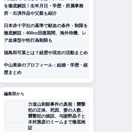
を徹底解説！生年月日・学歴・所属事務
所・出演作品や父親も紹介
日本赤十字社の基準で献血の条件・制限を
徹底解説：400cc回復期間、海外待機、レ
ア血液型や性行為制限も
福島和可菜とは？経歴や現在の活動まとめ
中山果奈のプロフィール：結婚・学歴・経
歴まとめ
編集部から
力道山刺殺事件の真相：襲撃
犯の正体、死因、妻の人数、
襲撃犯の娘説、与謝野晶子と
木村雅彦のミームまで徹底検
証