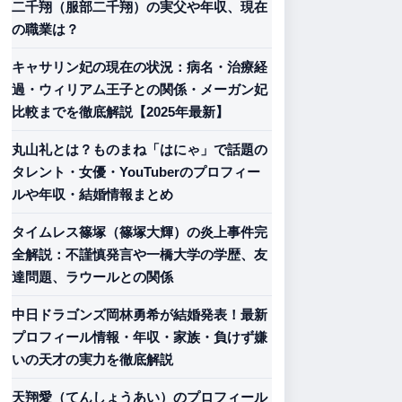
二千翔（服部二千翔）の実父や年収、現在
の職業は？
キャサリン妃の現在の状況：病名・治療経
過・ウィリアム王子との関係・メーガン妃
比較までを徹底解説【2025年最新】
丸山礼とは？ものまね「はにゃ」で話題の
タレント・女優・YouTuberのプロフィー
ルや年収・結婚情報まとめ
タイムレス篠塚（篠塚大輝）の炎上事件完
全解説：不謹慎発言や一橋大学の学歴、友
達問題、ラウールとの関係
中日ドラゴンズ岡林勇希が結婚発表！最新
プロフィール情報・年収・家族・負けず嫌
いの天才の実力を徹底解説
天翔愛（てんしょうあい）のプロフィール