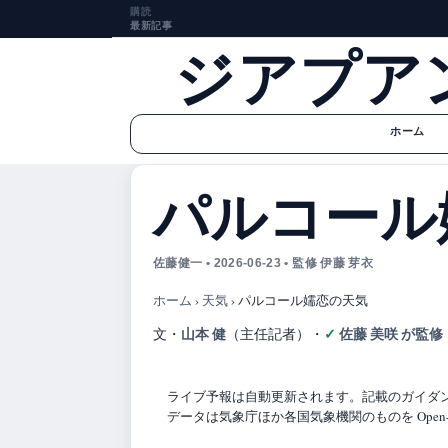
購読
最新記事
ジアプア
ホーム
パルコール
佐藤健一 • 2026-06-23 • 監修 伊藤 芽衣
ホーム
›
天気
›
パルコール嬬恋の天気
山本 健
佐藤 美咲 が監修
文・
（主任記者）
・
ライブ予報は自動更新されます。記載のガイダンス
データは気象庁ほか各国気象機関のものを Open-