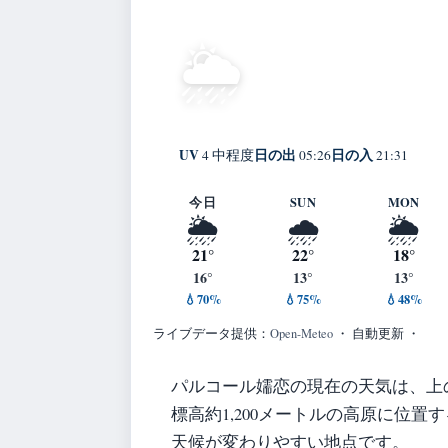
18°
にわか雨
🌦️
C
Parunovo
体感 19° ・ 風 3 m/
UV
日の出
日の入
4 中程度
05:26
21:31
今日
SUN
MON
🌦️
🌧️
🌦️
21°
22°
18°
16°
13°
13°
💧70%
💧75%
💧48%
ライブデータ提供：
Open-Meteo
・ 自動更新 ・
パルコール嬬恋の現在の天気は、上
標高約1,200メートルの高原に位
天候が変わりやすい地点です。