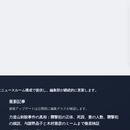
なニュースルーム構成で提供し、編集部が継続的に更新します。
最新記事
速報アップデートは公開前に編集デスクが確認します。
力道山刺殺事件の真相：襲撃犯の正体、死因、妻の人数、襲撃犯
の娘説、与謝野晶子と木村雅彦のミームまで徹底検証
二千翔（服部二千翔）の実父や年収、現在の職業は？