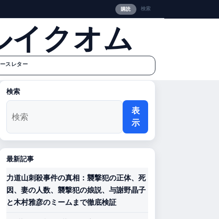
検索
購読
ルイクオム
ースレター
検索
表
示
最新記事
力道山刺殺事件の真相：襲撃犯の正体、死
因、妻の人数、襲撃犯の娘説、与謝野晶子
と木村雅彦のミームまで徹底検証