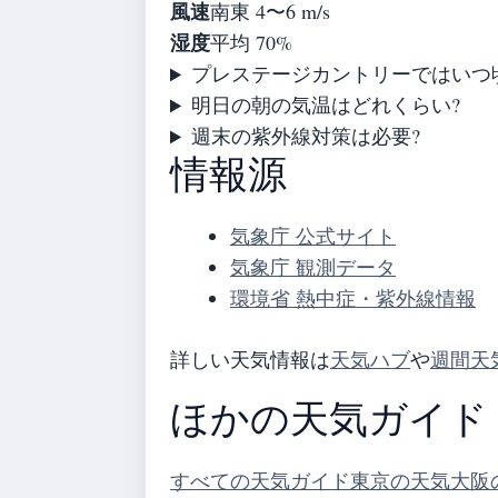
風速
南東 4〜6 m/s
湿度
平均 70%
プレステージカントリーではいつ
明日の朝の気温はどれくらい?
週末の紫外線対策は必要?
情報源
気象庁 公式サイト
気象庁 観測データ
環境省 熱中症・紫外線情報
詳しい天気情報は
天気ハブ
や
週間天
ほかの天気ガイド
すべての天気ガイド
東京の天気
大阪