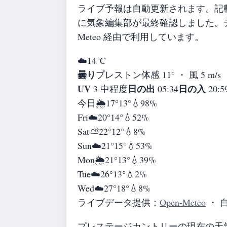
ライブ予報は自動更新されます。記載の
に気象編集部が最終確認しました。デ
Meteo 経由で利用しています。
☁️
14°
C
曇り
プレストン
体感 11° ・ 風 5 m/s
UV
日の出
日の入
3 中程度
05:34
20:5
今日
🌦️
17°
13°
💧98%
Fri
☁️
20°
14°
💧52%
Sat
⛅
22°
12°
💧8%
Sun
☁️
21°
15°
💧53%
Mon
🌦️
21°
13°
💧39%
Tue
☁️
26°
13°
💧2%
Wed
☁️
27°
18°
💧8%
ライブデータ提供：
Open-Meteo
・ 
プレステージカントリーの現在の天