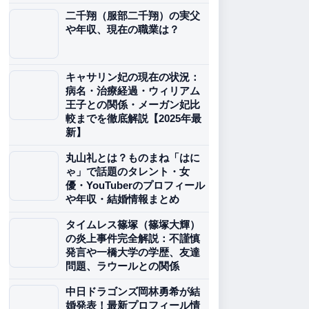
二千翔（服部二千翔）の実父
や年収、現在の職業は？
キャサリン妃の現在の状況：
病名・治療経過・ウィリアム
王子との関係・メーガン妃比
較までを徹底解説【2025年最
新】
丸山礼とは？ものまね「はに
ゃ」で話題のタレント・女
優・YouTuberのプロフィール
や年収・結婚情報まとめ
タイムレス篠塚（篠塚大輝）
の炎上事件完全解説：不謹慎
発言や一橋大学の学歴、友達
問題、ラウールとの関係
中日ドラゴンズ岡林勇希が結
婚発表！最新プロフィール情