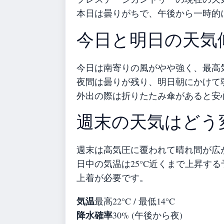
本日は曇りがちで、午後から一時的
今日と明日の天気
今日は南寄りの風がやや強く、最高気
夜間は曇りが残り、明日朝にかけて
外出の際は折りたたみ傘があると安
週末の天気はどう
週末は高気圧に覆われて晴れ間が広
日中の気温は25°C近くまで上昇する
上着が必要です。
気温
最高22°C / 最低14°C
降水確率
30% (午後から夜)