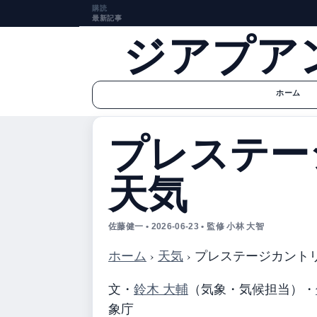
購読
最新記事
ジアプア
ホーム
プレステー
天気
佐藤健一 • 2026-06-23 • 監修 小林 大智
ホーム
›
天気
›
プレステージカント
文・
鈴木 大輔
（気象・気候担当）
・
象庁