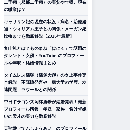
二千翔（服部二千翔）の実父や年収、現在
の職業は？
キャサリン妃の現在の状況：病名・治療経
過・ウィリアム王子との関係・メーガン妃
比較までを徹底解説【2025年最新】
丸山礼とは？ものまね「はにゃ」で話題の
タレント・女優・YouTuberのプロフィー
ルや年収・結婚情報まとめ
タイムレス篠塚（篠塚大輝）の炎上事件完
全解説：不謹慎発言や一橋大学の学歴、友
達問題、ラウールとの関係
中日ドラゴンズ岡林勇希が結婚発表！最新
プロフィール情報・年収・家族・負けず嫌
いの天才の実力を徹底解説
天翔愛（てんしょうあい）のプロフィール