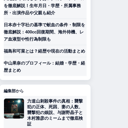
を徹底解説！生年月日・学歴・所属事務
所・出演作品や父親も紹介
日本赤十字社の基準で献血の条件・制限を
徹底解説：400cc回復期間、海外待機、レ
ア血液型や性行為制限も
福島和可菜とは？経歴や現在の活動まとめ
中山果奈のプロフィール：結婚・学歴・経
歴まとめ
編集部から
力道山刺殺事件の真相：襲撃
犯の正体、死因、妻の人数、
襲撃犯の娘説、与謝野晶子と
木村雅彦のミームまで徹底検
証