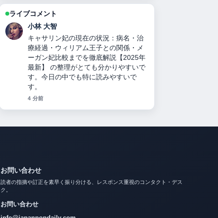
ライブコメント
田中 美咲
力道山刺殺事件の真相：襲撃犯の正
体、死因、妻の人数、襲撃犯の娘説、
与謝野晶子と木村雅彦のミームまで徹
底検証 を追っていますが、この解説は
落ち着いていて信頼できます。
6 分前
お問い合わせ
読者の指摘や訂正を素早く振り分ける、レスポンス重視のコンタクト・デス
ク。
お問い合わせ
info@japanpopdaily.com